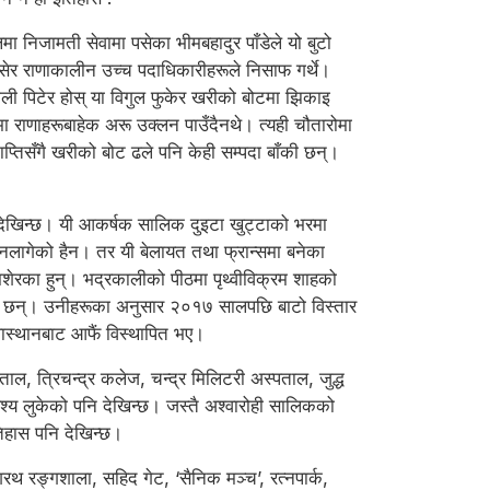
ा निजामती सेवामा पसेका भीमबहादुर पाँडेले यो बुटो
बसेर राणाकालीन उच्च पदाधिकारीहरूले निसाफ गर्थे।
्याली पिटेर होस् या विगुल फुकेर खरीको बोटमा झिकाइ
मा राणाहरूबाहेक अरू उक्लन पाउँदैनथे। त्यही चौतारोमा
तिसँगै खरीको बोट ढले पनि केही सम्पदा बाँकी छन्।
ि देखिन्छ। यी आकर्षक सालिक दुइटा खुट्टाको भरमा
 नलागेको हैन। तर यी बेलायत तथा फ्रान्समा बनेका
मशेरका हुन्। भद्रकालीको पीठमा पृथ्वीविक्रम शाहको
लेखेका छन्। उनीहरूका अनुसार २०१७ सालपछि बाटो विस्तार
थास्थानबाट आफैं विस्थापित भए।
ल, त्रिचन्द्र कलेज, चन्द्र मिलिटरी अस्पताल, जुद्ध
देश्य लुकेको पनि देखिन्छ। जस्तै अश्वारोही सालिकको
तिहास पनि देखिन्छ।
रथ रङ्गशाला, सहिद गेट, ‘सैनिक मञ्च’, रत्नपार्क,