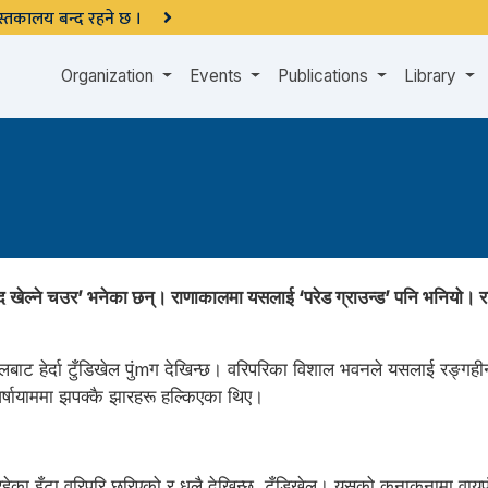
 पुस्तकालय बन्द रहने छ ।
Organization
Events
Publications
Library
वायद खेल्ने चउर’ भनेका छन्। राणाकालमा यसलाई ‘परेड ग्राउन्ड’ पनि भनियो।
ट हेर्दा टुँडिखेल पुंmग देखिन्छ। वरिपरिका विशाल भवनले यसलाई रङ्गहीन
वर्षायाममा झपक्कै झारहरू हल्किएका थिए।
ेका इँटा वरिपरि छरिएको र धूलै देखिन्छ, टुँडिखेल। यसको कुनाकुनामा वायुप