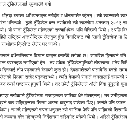
ाले टुँडिखेललाई खुम्चाउँदै गयो।
याउन आँट्दा यसका अभियन्ताहरू रणोद्दीप र धीरशमशेर रहेनन्। त्यो खाल्डाको ख
डिखेल भनिन्थ्यो। ठूलो टुँडिखेल बन्न नसकेको त्यो खाल्डोमा अन्ततस् २०१३
क्थ्यो। यो सानो टुँडिखेल महेन्द्रको राज्याभिषेक अघि घेरिएको थियो। र पछि
ले राष्ट्रिय अन्तर्राष्ट्रिय खेलकुद हुँदा बिनाटिकट त्यो ‘सानो टुँडिखेल’ मा 
का साथीहरू क्रिकेट खेलेर घर जान्थे।
उसले दक्षिणतिरबाट विशाल घरहरू बनाउँदै लगेको छ। सामरिक हिसाबले पनि 
 ररु भन्ने प्रश्नहरू नगरिएको हैन। तर उबेला ‘टुँडिखेलमुनिको तोपखाना’ भनेर च
उ दिनलाई तोप पड्काउने बेलाको कुरा हो। देवशमशेरको पालादेखि यस्तो स
ुँडिखेलको डिलमा राखेर पड्काइन्थ्यो। त्यति बेलाको सेनाले जनतालाई समयको स
 त्यहाँ घण्टाघर हुनुपर्ने थियो। तर उबेलै टुँडिखेलले औंलो दिँदा डुँडुल्नो गु
क्याएर राखेकाले टुँडिखेलमा राजाहरूका सालिक धेरै मौलाएनन्। तर उनीहरूल
ेन्द्रले चार सहिदहरूका शिरमा आफ्ना बाबुलाई राखेका थिए। कसैले पनि फ
यो। नभन्दै महेन्द्रको सपनाअनुसार त्यो सालिक फेरि पनि सहिदको शिरमाथि 
ो कल्पना गरेर महेन्द्रको निर्देशनमा सहिदगेट बनेको थियो। अहिले टुँडिखेलक