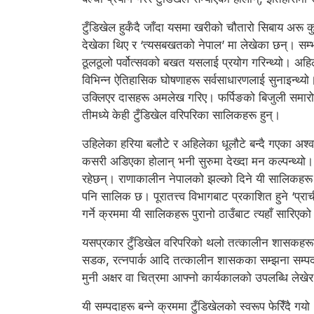
टुँडिखेल हुर्कँदै जाँदा यसमा खरीको चौतारो सिबाय अरू
देखेका थिए र ‘त्यसबखतको नेपाल’ मा लेखेका छन्। सम्भ
ठूलठूलो पर्वोत्सवको बखत यसलाई प्रयोग गरिन्थ्यो। अहिल
विभिन्न ऐतिहासिक घोषणाहरू सर्वसाधारणलाई सुनाइन्थ्यो।
उक्लिएर दासहरू अमलेख गरिए। फर्पिङको बिजुली समारोह 
तीमध्ये केही टुँडिखेल वरिपरिका सालिकहरू हुन्।
उहिलेका हरिया बलौटे र अहिलेका धूलौटे बन्दै गएका अश
कसरी अडिएका होलान् भनी सुरुमा देख्दा मन कल्पन्थ्यो
रहेछन्। राणाकालीन नेपालको झल्को दिने यी सालिकहरू जङ
पनि सालिक छ। पूरातत्त्व विभागबाट प्रकाशित हुने ‘प्र
गर्ने क्रममा यी सालिकहरू पुरानो ठाउँबाट त्यहाँ सार
यसप्रकार टुँडिखेल वरिपरिको थलो तत्कालीन शासकहरूको ख
सडक, रत्नपार्क आदि तत्कालीन शासकका सम्झना सम्पदाको र
मुनी अक्षर वा चित्रमा आफ्नो कार्यकालको उपलब्धि लेख
यी सम्पदाहरू बन्ने क्रममा टुँडिखेलको स्वरूप फेरिँदै