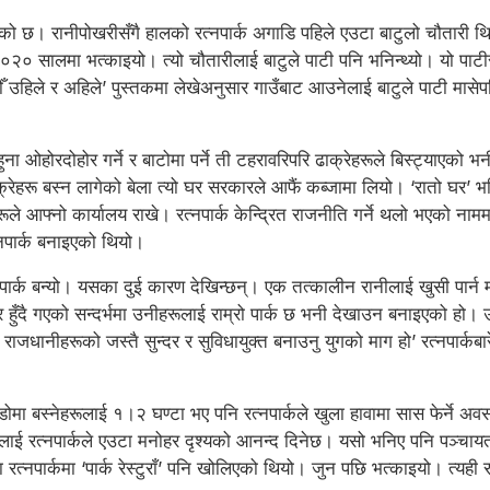
एको छ। रानीपोखरीसँगै हालको रत्नपार्क अगाडि पहिले एउटा बाटुलो चौतारी थ
२०२० सालमा भत्काइयो। त्यो चौतारीलाई बाटुले पाटी पनि भनिन्थ्यो। यो पाट
ँ उहिले र अहिले’ पुस्तकमा लेखेअनुसार गाउँबाट आउनेलाई बाटुले पाटी मासेपछ
 पाहुना ओहोरदोहोर गर्ने र बाटोमा पर्ने ती टहरावरिपरि ढाक्रेहरूले बिस्ट्याएक
रेहरू बस्न लागेको बेला त्यो घर सरकारले आफैं कब्जामा लियो। ‘रातो घर’ भन
हरूले आफ्नो कार्यालय राखे। रत्नपार्क केन्द्रित राजनीति गर्ने थलो भएको 
नपार्क बनाइएको थियो।
पार्क बन्यो। यसका दुई कारण देखिन्छन्। एक तत्कालीन रानीलाई खुसी पार्न महे
 हुँदै गएको सन्दर्भमा उनीहरूलाई राम्रो पार्क छ भनी देखाउन बनाइएको हो। उन
ो राजधानीहरूको जस्तै सुन्दर र सुविधायुक्त बनाउनु युगको माग हो’ रत्नपा
डोमा बस्नेहरूलाई १।२ घण्टा भए पनि रत्नपार्कले खुला हावामा सास फेर्ने 
ूलाई रत्नपार्कले एउटा मनोहर दृश्यको आनन्द दिनेछ। यसो भनिए पनि पञ्चायतले
नपार्कमा ‘पार्क रेस्टुराँ’ पनि खोलिएको थियो। जुन पछि भत्काइयो। त्यही रत्न