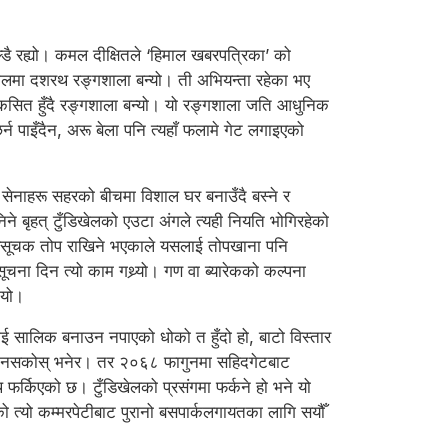
ाल्डै रह्यो। कमल दीक्षितले ‘हिमाल खबरपत्रिका’ को
 सालमा दशरथ रङ्गशाला बन्यो। ती अभियन्ता रहेका भए
 विकसित हुँदै रङ्गशाला बन्यो। यो रङ्गशाला जति आधुनिक
छिर्न पाइँदैन, अरू बेला पनि त्यहाँ फलामे गेट लगाइएको
सेनाहरू सहरको बीचमा विशाल घर बनाउँदै बस्ने र
िनिने बृहत् टुँडिखेलको एउटा अंगले त्यही नियति भोगिरहेको
मयसूचक तोप राखिने भएकाले यसलाई तोपखाना पनि
ूचना दिन त्यो काम गथ्र्यो। गण वा ब्यारेकको कल्पना
मायो।
ाई सालिक बनाउन नपाएको धोको त हुँदो हो, बाटो विस्तार
ाल्न नसकोस् भनेर। तर २०६८ फागुनमा सहिदगेटबाट
फर्किएको छ। टुँडिखेलको प्रसंगमा फर्कने हो भने यो
ो त्यो कम्मरपेटीबाट पुरानो बसपार्कलगायतका लागि सयौँ