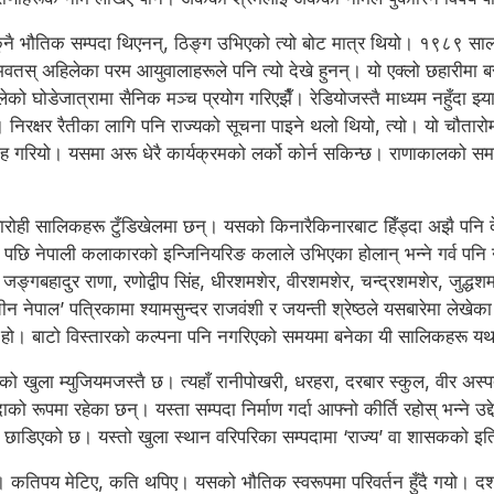
 कुनै भौतिक सम्पदा थिएनन्, ठिङ्ग उभिएको त्यो बोट मात्र थियो। १९८९ सालम
वतस् अहिलेका परम आयुवालाहरूले पनि त्यो देखे हुनन्। यो एक्लो छहारीमा 
ेको घोडेजात्रामा सैनिक मञ्च प्रयोग गरिएझैँ। रेडियोजस्तै माध्यम नहुँदा झ
 निरक्षर रैतीका लागि पनि राज्यको सूचना पाइने थलो थियो, त्यो। यो चौतारो
गरियो। यसमा अरू धेरै कार्यक्रमको लर्को कोर्न सकिन्छ। राणाकालको समाप्
्वारोही सालिकहरू टुँडिखेलमा छन्। यसको किनारैकिनारबाट हिँड्दा अझै पन
। पछि नेपाली कलाकारको इन्जिनियरिङ कलाले उभिएका होलान् भन्ने गर्व पनि
्गबहादुर राणा, रणोद्वीप सिंह, धीरशमशेर, वीरशमशेर, चन्द्रशमशेर, जुद्धश
ाचीन नेपाल’ पत्रिकामा श्यामसुन्दर राजवंशी र जयन्ती श्रेष्ठले यसबारेमा 
िएको हो। बाटो विस्तारको कल्पना पनि नगरिएको समयमा बनेका यी सालिकहरू य
ुला म्युजियमजस्तै छ। त्यहाँ रानीपोखरी, धरहरा, दरबार स्कुल, वीर अस्पता
ूपमा रहेका छन्। यस्ता सम्पदा निर्माण गर्दा आफ्नो कीर्ति रहोस् भन्ने उद्
ेर छाडिएको छ। यस्तो खुला स्थान वरिपरिका सम्पदामा ‘राज्य’ वा शासकको इ
 गयो। कतिपय मेटिए, कति थपिए। यसको भौतिक स्वरूपमा परिवर्तन हुँदै गयो। दश