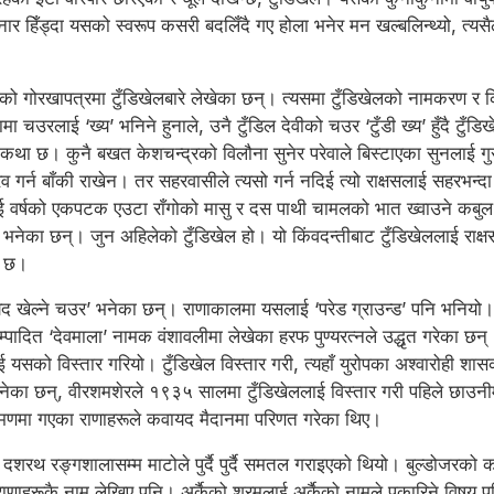
िनार हिँड्दा यसको स्वरूप कसरी बदलिँदै गए होला भनेर मन खल्बलिन्थ्यो, त्य
लको गोरखापत्रमा टुँडिखेलबारे लेखेका छन्। त्यसमा टुँडिखेलको नामकरण र कि
ा चउरलाई ‘ख्य’ भनिने हुनाले, उनै टुँडिल देवीको चउर ‘टुँडी ख्य’ हुँदै टु
ो कथा छ। कुनै बखत केशचन्द्रको विलौना सुनेर परेवाले बिस्टाएका सुनलाई गुर
रव गर्न बाँकी राखेन। तर सहरवासीले त्यसो गर्न नदिई त्यो राक्षसलाई सहरभ
ई वर्षको एकपटक एउटा राँगोको मासु र दस पाथी चामलको भात ख्वाउने कबुल ग
 भनेका छन्। जुन अहिलेको टुँडिखेल हो। यो किंवदन्तीबाट टुँडिखेललाई राक्ष
ो छ।
कवायद खेल्ने चउर’ भनेका छन्। राणाकालमा यसलाई ‘परेड ग्राउन्ड’ पनि भनियो
ा सम्पादित ‘देवमाला’ नामक वंशावलीमा लेखेका हरफ पुण्यरत्नले उद्धृत गरेका 
यसको विस्तार गरियो। टुँडिखेल विस्तार गरी, त्यहाँ युरोपका अश्वारोही शा
े भनेका छन्, वीरशमशेरले १९३५ सालमा टुँडिखेललाई विस्तार गरी पहिले छाउन
भ्रमणमा गएका राणाहरूले कवायद मैदानमा परिणत गरेका थिए।
ि दशरथ रङ्गशालासम्म माटोले पुर्दै पुर्दै समतल गराइएको थियो। बुल्डोजरको क
ा राणाहरूकै नाम लेखिए पनि। अर्कैको श्रमलाई अर्कैको नामले पुकारिने विषय 