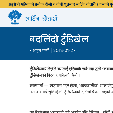
अङ्ग्रेजी महिनाको प्रत्येक दोस्रो र चौथो शुक्रबार मार्टिन चौतारी र यसको
बदलिँदो टुँडिखेल
-
अर्जुन पन्थी
| 2018-01-27
टुँडिखेलबारे लेख्नेले यसलाई एसियाकै सबैभन्दा ठूलो ‘क
टुँडिखेलको विस्तार गरिएको थियो।
काठमाडौँ — खड्मास भएर होला, भद्रकालीको आकासेपुलबा
मसान बनाई सुतिरहेको टुँडिखेलको दक्षिणी फेँदमा गएको 
तर हिजोआज धरहराको त्यो अवशेष पनि देखिन्न। बाँकी रह