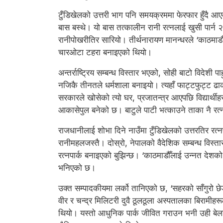
टुँडिखेलको उत्तरी भाग पनि समयक्रममा फेरफार हुँदै आ
बास बस्थे। यो बास तत्कालीन रानी रत्नलाई खुसी पार्न 
रानीपोखरीतिर सारियो। तीर्थनारायण मानन्धरले ‘काठमाडौ
चारओटा टहरा बनाइएको थियो।
अन्तर्राष्ट्रिय सम्बन्ध विस्तार भएको, सोही बाटो विदेशी
नजिकै तीनतले धर्मशाला बनाइयो। त्यहाँ फाट्टफुट्ट ढाक्
सरकारले खोसेको त्यो घर, प्रजातन्त्र आएपछि विद्यार्थी
आकासेपुल बनेको छ। बाटुले पाटी भत्काउने ताका नै रत्
राजधानीलाई शोभा दिने नाउँमा टुँडिखेलको उत्तरतिर रत्न
रानीमहलजस्तै। दोस्रो, नेपालको वैदेशिक सम्बन्ध विस्तार
रत्नपार्क बनाइएको बुझिन्छ। ‘काठमाडौँलाई उन्नत देशक
भनिएको छ।
उक्त सम्पादकीयमा लर्को तानिएको छ, ‘सहरको साँगुरो छे
वीर र चन्द्र मिलिटरी दुवै ठूलठूला अस्पतालका बिरामीहर
थियो। यस्तो आधुनिक पार्क जीवित गराउन भनी उही बेला रत्