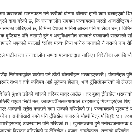
ेलमा कवाजको खटनपटन गर्न खरीको बोटमा चौतारा हाली काम चलाइएको थियो।
 दाबा गरेको छ, कि राणाकालीन समयमा पञ्चायतमा जस्तो अन्तर्राष्ट्रिय क
तिक सम्बन्ध जोडिएको छ, विभिन्न देशका मानिस आउन पनि थालेका छन्। विभिन्
िक दृष्टिबाट पनि नराम्रो हुने र असुविधासमेत भएकाले पञ्चायती सरकारले 
 नपाउने भएकाले यसलाई ‘सहिद मञ्च’ किन भन्नेरु जनताले नै यसको नाम सै
ाटुले पाटीजस्ता राणाकालीन सम्पदा पञ्चायतद्वारा नासिए। विदेशीका अगाडि चौ
ँदा निर्ममतापूर्वक बाटोमा पर्ने ठाँटी चौतारीहरू भत्काइएजस्तै। पोखरीहरू 
रबारे तथ्य र तर्क कतिपय अझै लुकेका होलान्, भन्दै टुँडिखेलबारेको यो लेखलाई म
खिने पुंmग उडेको चौरको तस्बिर मात्र आउँछ। तर बृहत् टुँडिखेल धरहराको टु
अग्लिँदै गएका सिटी मल, काठमाडौँ मललगायतले धरहरालाई गिज्याइरहेका थिए। 
घुसाएर आम्दानी स्रोत बनाउने काम राज्यले गरिरहेको छ। पञ्चायतको सुरुबाटै 
 बनेन। रानीपोखरी नबने पनि टुँडिखेल बजारको चौहद्दीभित्र पौडिएकै छ। २०
पारीहरूलाई व्यवस्थापन पनि गरिएको छ। खुलामञ्चमा हुने मनोरञ्जनात्मक क
ारको बिस्कुन बनिरहेको छ टुँडिखेल। बजार, सहरीकरण, सत्ताको परिवर्तन,