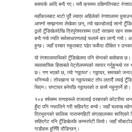
बसपार्क आदि बन्दै गए। यसै क्रममा दक्षिणतिरबाट रंगशाल
महाँकालबाट माटो पुर्दै ल्याएर अहिलेको रंगशालामा पुर्‍
आफ्नो सम्झनामा लेखेका छन्, त्यो खाल्डोलाई सानो टुँ
ठूलो टुँडिखेलदेखि त्रिपुरेश्वरसम्म एउटै सतहमा रहन स
बन्दै गयो त्यति सर्वसाधारणलाई फलामे बार लाग्दै गयो। अहि
हुन्छ। जहाँ दरबार स्कुलबाट पढेर फर्कँदा दीक्षित र उन
यो रंगशालामाथिको टुँडिखेलमा पनि सेनाको बसोबास छ। 
व्यावसायिक हिसाबले पेट्रोलपम्पको व्यापार गर्नुहुन्थ्यो
छ। गण भएको छ, त्यो ‘गठ्ठाघर’। गठ्ठाघर, समयको जना
भनिन्थ्यो। तोपखाना या गठ्ठाघरबाट तोप लतार्दै ल्याई ट
थिएन। घण्टाघर बनेपछि गठ्ठाघरको त कामै नहुनुपर्ने हो। बरु
१०४ वर्षसम्म राणाहरूले राजालाई दरबारको कोटरीमा थन्
हुँदा पनि नफालिने गरी सहिदगेट बन्यो। जहाँ चलाख मह
त्रिभुवनको सालिक नारायणहिटी संग्रहालयमा सारिएको थि
सहिदगेट पनि टुँडिखेलकै कम्मरपेटी थियो। जहाँ चौबाटोक
गाडीहरू हुत्तिँदै दौडिन्छन्।