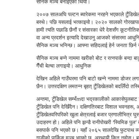
सैनिक मञ्च बनाइएको थियो।
२००७ सालअघि पल्टन ब्यारेकमा नरहने भएकाले टुँडिख
बस्थे। पछि यसलाई भत्काइयो। २०२० सालको गोरखापत्रले
हामी त्यति पछाडि छैनौं र संसारका धेरै देशसँग कूटनी
वा अन्य प्रदर्शन इत्यादि देखाउनु आजको संसारमा आधुन
सैनिक मञ्च भनिन्छ। आफ्ना सहिदलाई हेर्न जनता छिर्न
सैनिक मञ्च बन्ने नाममा खरीको बोट र रत्नपार्क बन्दा ब
गैँची बेल्चा लगाइयो। आधुनिक
देखिन अहिले गाउँघरमा पनि बाटो खन्ने नाममा डोजर लगाउ
छैन। उत्तरदक्षिण लमतन्न बृहत् टुँडिखेलको बदलिँदो तस्बि
अन्तमा, टुँडिखेल सम्भँmदा भद्रकालीको आकासेपुलबाट दे
टुँडिखेल पनि देखिँदैन। दक्षिणतिरबाट विशाल भवनहरू, 
टुँडिखेलवरिपरिको खुला क्षेत्रलाई बजार प्रणालीभित्र 
उदाहरण हो। अहिले पनि झन्डै रानीपोखरी ‘स्विमिङ पुल’
बसपार्क पनि भएको छ। यहाँ २०६५ सालदेखि फुटपाथ व्या
गाडीको पार्किङ मञ्च भएको छ, अस्थायी किन नहोस्। बज