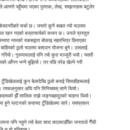
सैले आफ्नो पहुँचमा भएका पुस्तक, लेख, सम्झनाहरू बटुलेर
ंवदन्तीबारे चर्चा छ। जस्तो कुनै बखत त्यो चउरमा
ँडिखेल रहन गएको बज्राचार्यको कथन छ। उनले प्रस्तुत
ुमापा नामको राक्षसद्वारा बोकाइ सहरभित्र छिराएका
न्दा बाहिरको ठूलो चउरमा बसाउन योजना बुने। उसलाई
रियो। गुरुमापालाई पनि त्यो कुरा मञ्जुरी भयो। यसरी
सको आँगन भन्ने बुझियो। तर पछि परेड खेल्ने गरी
। टुँडिखेललाई कुन बेलादेखि ठूलो बनाई सिपाहीहरूलाई
छन्। त्यसअनुसार अघि पनि तिनिख्यस् सानै थियो।
सकहरूको झैँ सालिक राख्ने जङ्गबहादुरको चाहना थियो।
ीमा हुने पल्टनको कवायद टुँडिखेलमा सारे। यसप्रकार
ल्पना पनि नहुने त्यो बेला सारा काठमाडौँका जनताले गैँची
पनि न हो इतिहास !