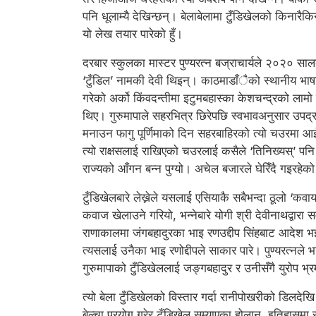
पनि धूलाम्यै देखिन्छन्। बेलाबेलामा टुँडिखेलको किनारैक
यो लेख तयार पारेको हुँ।
दरबार स्कुलका मास्टर पुण्यरत्न बज्राचार्यले २०२० सा
‘टुँडिल’ नामकी देवी थिइन्। काठमाडाँैको स्थानीय भाषाम
गरेको अर्को किंवदन्तीमा इटुमबहास्का केशचन्द्रको लाम
थिए। गुरुमापाले सहरभित्र छिरेपछि स्वभावअनुसार उपद्
मनाउन फागु पूर्णिमाको दिन सहरबाहिरको त्यो चउरमा आ
त्यो राक्षसलाई राखिएको चउरलाई कसैले ‘तिनिख्यस्’ पनि
राज्यको आँगन बन्न पुग्यो। अचेल बजारले घेरिँदै गइरहेक
टुँडिखेलबारे लेख्नेले यसलाई एसियाकै सबैभन्दा ठूलो ‘
कवाज खेलाउने गरियो, भन्नेबारे योगी श्री देवीनाथद्वार
राणाकालमा जंगबहादुरका भाइ रणउद्दीप सिंहबाट आदेश भई 
त्यसलाई उनैका भाइ रणोद्दीपले साकार पारे। पुण्यरत्नल
गुरुमापाको टुँडिखेललाई जङ्गबहादुर र उनीसँगै युरोप 
त्यो बेला टुँडिखेलको विस्तार गर्दा रानीपोखरीको डिलदेख
बेल्चा प्रयोग गरेर टुँडिखेल सम्याएका होलान्, इतिहासम