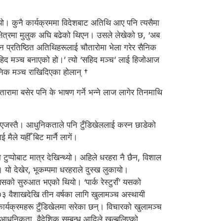
 कुनै कार्यक्रममा विदेशबाट अतिथि आए पनि त्यसैमा
्षेत्रमा मुलुक अघि बढेको थिएन। उसले लेखेको छ, ‘अब
न प्रतिष्ठित अतिथिहरूलाई चौतारोमा भेला गरेर सैनिक
सहिद मञ्च बनाएको हो।’ त्यो ‘सहिद मञ्च’ लाई हिजोआज
निक मञ्च राखिदिएका होलान् †
तारामा बसेर पनि के भाषण गर्ने भन्ने लाज लागेर तिनमाथि
पुरिएजस्तै। आधुनिकताले पनि टुँडिखेललाई कस्न छाडेको
ैले यहीँ बिट मार्नै लागें।
प्पोबाट मात्र देखिन्थ्यो। अहिले धरहरा नै छैन, विशाल
यो देखेर, भूकम्पमा धरहराले दुस्ख लुकायो।
यसको सुरुआत भएको थियो। ‘पार्क रेस्टुराँ’ यसको
७३ वैशाखदेखि तीन वर्षका लागि खुलामञ्च अस्थायी
ार्यक्रमहरू टुँडिखेलमा सरेका छन्। विचारको खुलामञ्च
 आधुनिकता, वैदेशिक सम्बन्ध आदिले खल्बलिएको