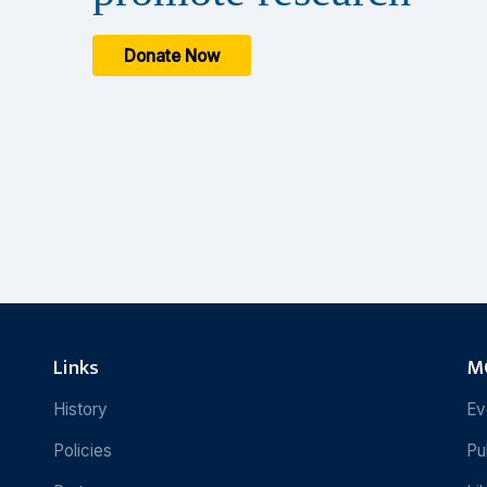
Donate Now
Links
MC
History
Ev
Policies
Pu