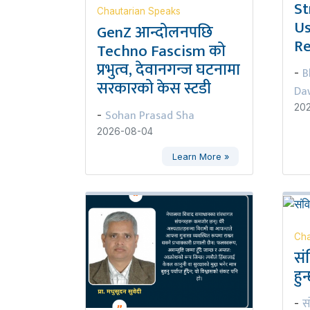
St
Chautarian Speaks
Us
GenZ आन्दोलनपछि
Re
Techno Fascism को
प्रभुत्व, देवानगन्ज घटनामा
B
-
सरकारको केस स्टडी
Da
20
Sohan Prasad Sha
-
2026-08-04
Learn More »
Cha
सं
हुन
स
-