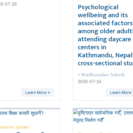
Psychological
26-07-26
wellbeing and its
associated factors
among older adult
attending daycare
centers in
Kathmandu, Nepal:
cross-sectional st
Madhusudan Subedi
-
2026-07-24
Learn More »
Learn More 
utarian Speaks