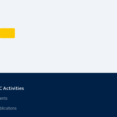
 Activities
ents
blications