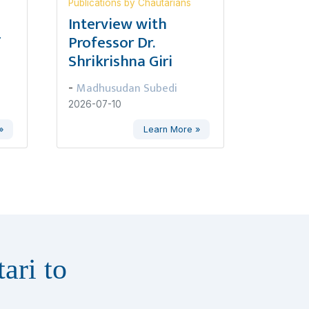
Publications by Chautarians
,
Interview with
ण
Professor Dr.
Shrikrishna Giri
Madhusudan Subedi
-
2026-07-10
»
Learn More »
ari to