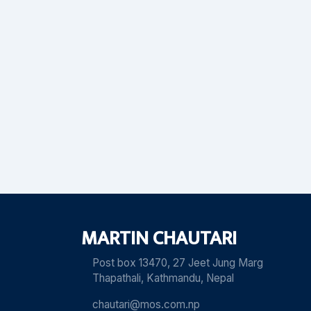
MARTIN CHAUTARI
Post box 13470, 27 Jeet Jung Marg
Thapathali, Kathmandu, Nepal
chautari@mos.com.np