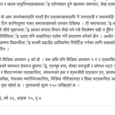
तस्कर र खराव प्रवृत्तिभएकाहरूलार्इ प्रोत्साहन हुने खालका समाचार, लेख प
यो आम उपभोक्ताप्रति मात्रै हैन पत्रकारहरूप्रति नै उत्तरदायी र जवाफदेहि 
 दिन कान्तिपुरमा गलत समाचारहरूको लस्कर देखिन्छ । ती समाचारलार्इ कान्ति
सीधै सूचनालार्इ आधार बनाएर विचार लेखे भने त्यो विश्लेषण सही त हुँदैन न
गतिविधिलार्इ उठाए पनि कक्षाभित्र प्रवेश गर्ने वातावरण बनेको छैन । अर्
आफ्ना विद्यार्थीलार्इ कसरी बढाउँछ आदिबारेमा रिपोर्टिङ गर्नका लागि कक्षा
ँदैन ।
रेको मिडिया अध्ययन ३ को हो । यस अघि पनि मिडिया अध्ययन १ र २ प्रकाशित 
्तकको सम्पादन देवराज हुमागार्इं, प्रत्यूष वन्त, शेखर पराजुली र कोमल भट्ट
पोखरा र विराटनगरमा पत्रकारिता, संरचनाको हक र श्रमजीवी पत्रकार एन, छाप
तक समीक्षा, नेपालमा म्यागेजिनकारिता, मिडिया नीतिशास्त्र र शिक्षा पत्रकार
पृष्ठ रहेको छ । पुस्तकको मूल्य १५० राखिएको छ ।
 वर्ष २६, अङ्क १५, पृ ४