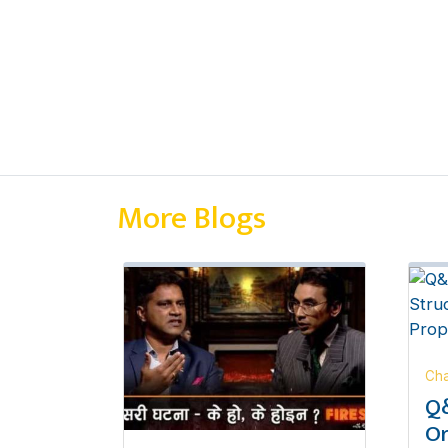
More Blogs
Cha
Q&
Or