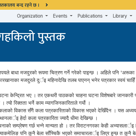
 पुस्तकालय बन्द रहने छ ।
Organization
Events
Publications
Library
ो गहकिलो पुस्तक
ले बाधा मजदुरको रूपमा चित्रण गर्ने गरेको पाइन्छ । अहिले पनि 'अरूका आङ
नै कारखानाका मजदुरले दुर्इ महिनादेखि तलब पाएनन् भनेर पत्रकार स्वयं चाहि
घटना केन्द्रित भए । तर एकथरी पाठकको चाहना घटना विशेषबारे जानकारी पाउ
 त्यो रिक्तता भर्ने काम म्यागजिनकारिताले गर्यो ।
दा कलाको विकास सँगै कला पत्रकारिताको विकास भएको देखिँदैन । यस अध्यय
ानलार्इ हेर्दा कला पत्रकारिता ज्यादै धीमा देखिन्छ ।
सूचनाको सम्प्रेषण गर्छ भन्ने मान्यता हो । तर विराटनगरका केही अभ्यासलार्इ ह
ल्याकमेलिङ पनि कुनै बेला साँच्चिकै भएको समाचारलार्इ लिएर हुन्छ त कुनै