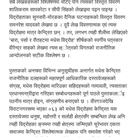
सबै लेखकहरूको विश्लेषणमा भेटिए पनि त्यसको विस्तृत विवरण
शालिकराम सापकोटा र सीपी सिंहको लेखाइमा पढ्न पाइन्छ ।
विद्रोहताका सुनसरी-मोरङका दैनिक घटनाहरूको विस्तृत विवरण
रामनरेश यादवको लेखमा छ । दुवै लेख विवरणात्मक एवं त्यस
विद्रोहमा मात्र केन्द्रित छन् । तर, लगभग त्यही शैलीमा लेखिएको
'बारा, पर्सा र रौतहटमा मधेस विद्रोह' शीर्षकको स्वर्गीय पत्रकार
वीरेन्द्र साहको लेखमा त्यस क्ष्ोत्रको विगतको राजनीतिक
आन्दोलनको सटीक विश्लेषण छ ।
पुस्तकको अन्त्यमा विभिन्न अनुसूचीहरू अन्तर्गत मधेस केन्द्रित
राजनीतिक दलहरूको महत्वपूर्ण आधिकारिक दस्तावेजहरूको
संग्रह, मधेस विद्रोहमा मारिउका सहिदहरूको नामावली, त्यसताका
प्रधानमन्त्रीद्वारा गरिएका सम्बोधनहरूको पूर्ण पाठले पुस्तकलार्इ
पठनीय मात्र होइन, संग्रहणीय बनाएको छ । वीरगञ्जदेखि
विराटनगरसम्म भएका ०६३ को मधेस विद्रोहमा केन्द्रित यस
दस्तावेजमा धनुषा, महोत्तरी र सर्लाही क्षेत्रसँग सम्बन्धित लेख अनि
त्यही विद्रोहका क्रममा त्यही क्षेत्रमा जन्मिएको चुरेभावर एकता
समाजमा केन्दि्रत विश्लेषात्मक लेखहरू पनि समावेश गरेको भए