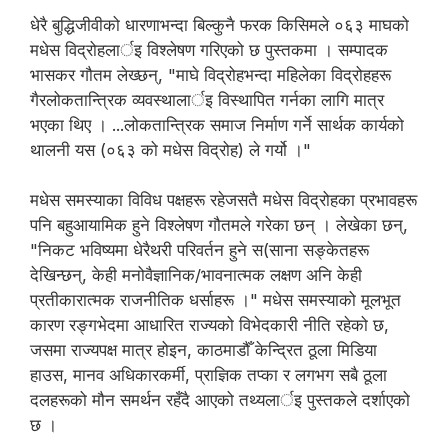
धेरै बुद्धिजीवीको धारणाभन्दा बिल्कुनै फरक किसिमले ०६३ माघको
मधेस विद्रोहलार्इ विश्लेषण गरिएको छ पुस्तकमा । सम्पादक
भासकर गौतम लेख्छन्, "माघे विद्रोहभन्दा महिलेका विद्रोहहरू
गैरलोकतान्त्रिक व्यवस्थालार्इ विस्थापित गर्नका लागि मात्र
भएका थिए । ...लोकतान्त्रिक समाज निर्माण गर्ने सार्थक कार्यको
थालनी यस (०६३ को मधेस विद्रोह) ले गर्यो ।"
मधेस समस्याका विविध पक्षहरू रहेजसतै मधेस विद्रोहका प्रभावहरू
पनि बहुआयामिक हुने विश्लेषण गौतमले गरेका छन् । लेखेका छन्,
"निकट भविष्यमा धेरैथरी परिवर्तन हुने स(साना सङ्केतहरू
देखिन्छन्, केही मनोवैज्ञानिक/भावनात्मक लक्षण अनि केही
प्रतीकारात्मक राजनीतिक धर्साहरू ।" मधेस समस्याको मूलभूत
कारण रङ्गभेदमा आधारित राज्यको विभेदकारी नीति रहेको छ,
जसमा राज्यपक्ष मात्र होइन, काठमाडौँ केन्दि्रत ठूला मिडिया
हाउस, मानव अधिकारकर्मी, प्राज्ञिक तप्का र लगभग सबै ठूला
दलहरूको मौन समर्थन रहँदै आएको तथ्यलार्इ पुस्तकले दर्शाएको
छ ।