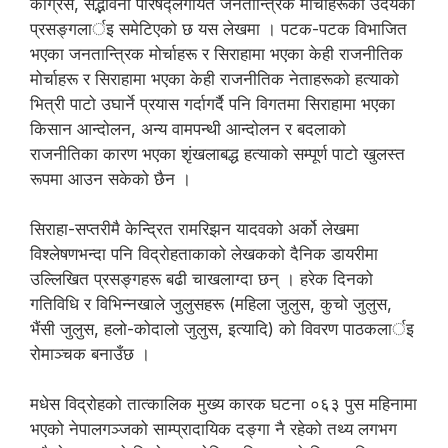
काँग्रेस, सद्भावना परिषद्लगायत जनतान्त्रिक मोर्चाहरूको उदयको
प्रसङ्गलार्इ समेटिएको छ यस लेखमा । पटक-पटक विभाजित
भएका जनतान्त्रिक मोर्चाहरू र सिराहामा भएका केही राजनीतिक
मोर्चाहरू र सिराहामा भएका केही राजनीतिक नेताहरूको हत्याको
भित्री पाटो उघार्ने प्रयास गर्दागर्दै पनि विगतमा सिराहामा भएका
किसान आन्दोलन, अन्य वामपन्थी आन्दोलन र बदलाको
राजनीतिका कारण भएका शृंखलाबद्ध हत्याको सम्पूर्ण पाटो खुलस्त
रूपमा आउन सकेको छैन ।
सिराहा-सप्तरीमै केन्द्रित रामरिझन यादवको अर्को लेखमा
विश्लेषणभन्दा पनि विद्रोहताकाको लेखकको दैनिक डायरीमा
उल्लिखित प्रसङ्गहरू बढी चाखलाग्दा छन् । हरेक दिनको
गतिविधि र विभिन्नखाले जुलुसहरू (महिला जुलुस, कुचो जुलुस,
भैंसी जुलुस, हलो-कोदालो जुलुस, इत्यादि) को विवरण पाठकलार्इ
रोमाञ्चक बनाउँछ ।
मधेस विद्रोहको तात्कालिक मुख्य कारक घटना ०६३ पुस महिनामा
भएको नेपालगञ्जको साम्प्रादायिक दङ्गा नै रहेको तथ्य लगभग