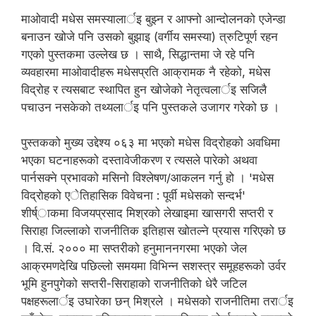
माओवादी मधेस समस्यालार्इ बुझ्न र आफ्नो आन्दोलनको एजेन्डा
बनाउन खोजे पनि उसको बुझाइ (वर्गीय समस्या) त्रुटिपूर्ण रहन
गएको पुस्तकमा उल्लेख छ । साथै, सिद्धान्तमा जे रहे पनि
व्यवहारमा माओवादीहरू मधेसप्रति आक्रामक नै रहेको, मधेस
विद्रोह र त्यसबाट स्थापित हुन खोजेको नेतृत्वलार्इ सजिलै
पचाउन नसकेको तथ्यलार्इ पनि पुस्तकले उजागर गरेको छ ।
पुस्तकको मुख्य उद्देश्य ०६३ मा भएको मधेस विद्रोहको अवधिमा
भएका घटनाहरूको दस्तावेजीकरण र त्यसले पारेको अथवा
पार्नसक्ने प्रभावको मसिनो विश्लेषण/आकलन गर्नु हो । 'मधेस
विद्रोहको एेतिहासिक विवेचना : पूर्वी मधेसको सन्दर्भ'
शीर्ष्ाकमा विजयप्रसाद मिश्रको लेखाइमा खासगरी सप्तरी र
सिराहा जिल्लाको राजनीतिक इतिहास खोतल्ने प्रयास गरिएको छ
। वि.सं. २००० मा सप्तरीको हनुमाननगरमा भएको जेल
आक्रमणदेखि पछिल्लो समयमा विभिन्न सशस्त्र समूहहरूको उर्वर
भूमि हुनपुगेको सप्तरी-सिराहाको राजनीतिको धेरै जटिल
पक्षहरूलार्इ उघारेका छन् मिश्रले । मधेसको राजनीतिमा तरार्इ