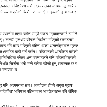
आरक्षण, थकाली महिलाका निजी कथा, बसाइँ-सराइको
न छलफल र विश्लेषण भयो। छलफलका क्रममा मूलधारे र
को रूपमा उठेको थियो। ती आन्दोलनहरूको मूल्यांकन र
्रीय र स्थानीय तहमा समेत राम्रो पकड भएकाहरूलाई हामीले
छन्। त्यसरी मूलधारे सोचले निर्धारण गरिएको छलफलले
ाहरू सँगै बसेर गरिएको महिनाभरको अन्तरक्रियाले प्रस्ट
थ्यसहित दाबी गर्ने गर्छन्। पहिचानको आन्दोलन बारेको
रतिनिधित्व गरेका अन्य वक्ताहरूले पनि महिलाभित्रको
िति सिर्जना भयो भन्ने बारेमा खोजी हुनु आवश्यक छ र
जोर बनाएको छ।
नि अल्पमतमा छन्। आन्दोलन हाँक्ने अगुवा प्रायः
ं 'प्रगतिशील' भनिएका पहिचानका आन्दोलनहरू पनि लैंगिक