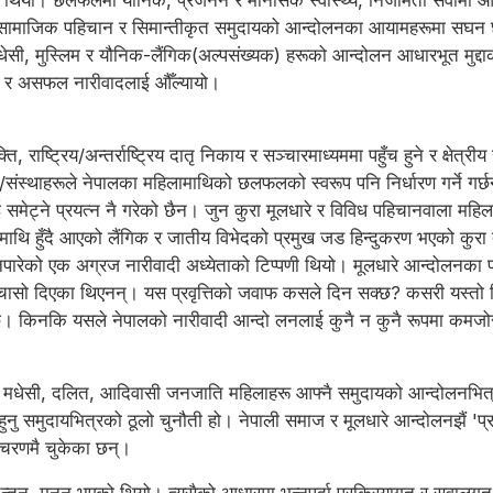
ो थियो। छलफलमा यौनिक, प्रजनन र मानसिक स्वास्थ्य, निजामती सेवामा 
क, सामाजिक पहिचान र सिमान्तीकृत समुदायको आन्दोलनका आयामहरूमा सघ
ेसी, मुस्लिम र यौनिक-लैंगिक(अल्पसंख्यक) हरूको आन्दोलन आधारभूत मुद्दा
्र र असफल नारीवादलाई औँल्यायो।
 राष्ट्रिय/अन्तर्राष्ट्रिय दातृ निकाय र सञ्चारमाध्यममा पहुँच हुने र क्षेत
/संस्थाहरूले नेपालका महिलामाथिको छलफलको स्वरूप पनि निर्धारण गर्ने गर्
 समेट्ने प्रयत्न नै गरेको छैन। जुन कुरा मूलधारे र विविध पहिचानवाला महिल
ि हुँदै आएको लैंगिक र जातीय विभेदको प्रमुख जड हिन्दुकरण भएको कुरा त
पारेको एक अग्रज नारीवादी अध्येताको टिप्पणी थियो। मूलधारे आन्दोलनका प्
चासो दिएका थिएनन्। यस प्रवृत्तिको जवाफ कसले दिन सक्छ? कसरी यस्तो स्थ
श्यक छ। किनकि यसले नेपालको नारीवादी आन्दो लनलाई कुनै न कुनै रूपमा कम
मधेसी, दलित, आदिवासी जनजाति महिलाहरू आफ्नै समुदायको आन्दोलनभित्र प
्पर नहुनु समुदायभित्रको ठूलो चुनौती हो। नेपाली समाज र मूलधारे आन्दोलनझै
त चरणमै चुकेका छन्।