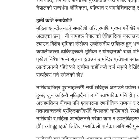
राजनीति, समाज र परिवारमा पुस्तौंदेखि जरा गाडेर प्राक
नेपालको सन्दर्भमा लौंगिकता, पहिचान र समावेशितालाई संस
हामी कति समावेशी?
महिला आन्दोलनको समावेशी चरित्रमाथि प्रश्न गर्ने धेरै 
अटाएका छन्। यी नामहरू नेपालको ऐतिहासिक कालखण्डहरूम
ल्याउन विशेष भूमिका खेलेका उल्लेखनीय छविहरू हुन् भन
कपालीजस्ता व्यक्तिहरूको भूमिका र योगदानको चर्चा पनि
प्रवेश निषेध' भन्ने सूचना हटाउन र मन्दिर प्रवेशमा 
आन्दोलनको 'हिरो'को सूचीमा कहीँ कतै दर्ज भएको देखिँदै
सम्प्रेषण गर्न खोजेको हो?
नारीवादभित्र पुरानाहरूसँगै नयाँ छविहरू अटाउने पर्या
हुन्छ, जुन कहिल्यै सुल्झिदैंन। र यो स्वाभाविक पनि 
असहमतिका बीचमा पनि एकापसमा रणनीतिक सम्बन्ध र समन्व
मतमतान्तरको प्रक्रियासँगसँगै नेपालको नारीवादले धेरथ
नारीवादी र महिला आन्दोलनले गरेका काम र उपलब्धिहरूल
हौँ। त्यो बुझाइको क्षितिज फराकिलो पार्नका लागि सबै प