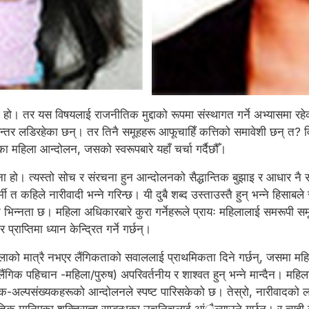
्यकै हो। तर यस विषयलाई राजनीतिक मुद्दाको रूपमा संस्थागत गर्ने अभ्यासमा 
्तर लडिरहेका छन्। तर तिनै समूहहरू आफूचाहिँ कत्तिको समावेशी छन् त? विडम
 महिला आन्दोलन, जसको स्वरूपबारे यहाँ चर्चा गर्दैछौँ।
ना हो। त्यस्तो सोच र संरचना हुन आन्दोलनको सैद्धान्तिक बुझाइ र आधार नै
त कहिले नारीवादी भन्ने गरिन्छ। यी दुबै शब्द उस्ताउस्तै हुन् भन्ने हिसाबले
रभूत भिन्नता छ। महिला अधिकारबारे कुरा गर्नेहरूले प्रायः महिलालाई समरूपी स
प्तिमा ध्यान केन्दि्रत गर्ने गर्छन्।
ाको मात्रै नभएर लैंगिकताको सवाललाई प्राथमिकता दिने गर्छन्, जसमा महिला
ैंगिक पहिचान -महिला/पुरुष) अपरिवर्तनीय र शाश्वत हुन् भन्ने मान्दैन। महिल
गिक-अल्पसंख्यकहरूको आन्दोलनले स्पष्ट पारिसकेको छ। तेस्रो, नारीवादको लागि