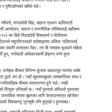
उचनिचतालाई परिवर्तन गर्नेतिर जोड दिने गर्छन्।
च र दृष्टिकोणको खाँचो पर्छ।
्यौपाने, मंगलादेवी सिंह, सहाना प्रधान आदिमात्रै
ीवादी आन्दोलन, समाज र राजनीतिक परिवेशलाई यहाँसम्म
०) का हिरो मिठाइदेवी विश्वकर्मा र मोतीमाया
्दोलनले पशुपतिनाथको प्रवेशद्वारमा अंकित 'दलितलाई
दायमा ख्याति कमाएका थिए। तर यी नामहरू मूलधारे महिला
हुन्, नारीवादी अधिकारकर्मी होइनन् भन्ने कुरा
इन। उनीहरू बीचमा विभिन्न कुरामा आधारभूत मतभेद पक्कै
एउटा ठूलो अंग हो। जहाँ खुल्लमखुल्ला असहमतिका साथ र
रीवादीहरू बीचमा मतमतान्तर हुने गर्छ। त्यही
 विन्दुमा उभिएको छ। नयाँ पुस्ताले अघिल्लो पुस्ताका
ई वास्तविक रूपमा बुझ्नका लागि केलाउनमात्र खोजेका
याको विषयवस्तु जुनसुकै पनि हुनुपर्छ र हुनसक्छ।