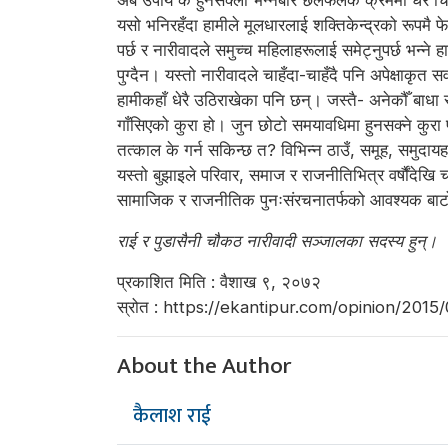
अब उपाय के हुनसक्ला भन्नेबारे छलफलकै क्रममा धेरै चि
यसो भनिरहँदा हामीले मूलधारलाई शक्तिकेन्द्रको रूपमै फ
पर्छ र नारीवादले समुच्च महिलाहरूलाई समेट्नुपर्छ भन्ने 
पुग्दैन। यस्तो नारीवादले चाहँदा-चाहँदै पनि अपेक्षाक
हामीकहाँ धेरै उठिराखेका पनि छन्। जस्तै- अनेकौँ बाध
गाँसिएको कुरा हो। जुन छोटो समयावधिमा हुनसक्ने कुरा
तत्काल के गर्न सकिन्छ त? विभिन्न ठाउँ, समूह, समुदाय
यस्तो बुझाइले परिवार, समाज र राजनीतिभित्र वर्षौंदे
सामाजिक र राजनीतिक पुनःसंरचनातर्फको आवश्यक बाट
राई र पुडासैनी चौकठ नारीवादी सञ्जालका सदस्य हुन्।
प्रकाशित मिति : वैशाख ९, २०७२
स्रोत : https://ekantipur.com/opinion/201
About the Author
कैलाश राई