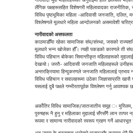
नारीवादी युवा महिलाहरूको अगुवाइमा हालै छलफल भएक
लैंगिक पक्षहरूसहित विशेषगरी महिलावादका राजनीति
विविध पृष्ठभूमिका महिला -आदिवासी जनजाति, दलित, मध
विश्लेषणले मूलधारे महिला आन्दोलनको असमावेशी चरित
नारीवादको असफलता
काठमाडौँमा रहेका सामाजिक संघ/संस्था, जसको राज्यशक्ति,
मूलधारे भन्न खोजेका हौँ। त्यही पकडको कारणले ती संघ
विविध पहिचान बोकेका सिमान्तीकृत महिलाहरूको मुद्दालाई
देखायो। जस्तै- आदिवासी जनजाति महिलाहरूले उनीहरूमाथ
अन्तरक्रियामा हिन्दुकरणले जनजाति महिलालाई प्रभाव न
विविध पहिचान र सवालहरूमा उठेका जिज्ञासाप्रति खासै 
यसलाई दुबै पक्षले गम्भीरतापूर्वक विश्लेषण गर्नु आव
अर्कोतिर विविध सामाजिक/जातजातीय समूह ः मुस्लिम, 
पुरुषहरू नै हुनु र महिलाका मुद्दालाई सँगसँगै लान तत
रूपमा र सामान्य नारीवादको स्वरूप ग्रहण गर्ने आधारभू