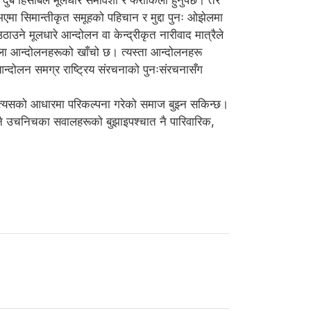
ुबै हिसाबले मूलधार समावेशी र फराकिलो हुनुपर्छ। तर
भएमा सिमान्तीकृत समूहको पहिचान र मुद्दा पुनः ओझेलमा
ठाउने मूलधारे आन्दोलन वा केन्द्रीकृत नारीवाद मात्रैले
महिला आन्दोलनहरूको खाँचो छ। त्यस्ता आन्दोलनहरू
न्दोलन समग्र राष्ट्रिय संरचनाको पुनःसंरचनासँग
ा र त्यसको आधारमा परिकल्पना गरेको समाज बुझ्न सकिन्छ।
िनै उचनिचका सवालहरूको बुझाइपश्चात नै पारिवारिक,