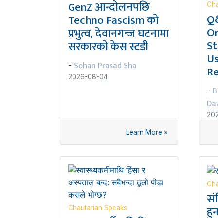
GenZ आन्दोलनपछि
Cha
Q&
Techno Fascism को
Or
प्रभुत्व, देवानगन्ज घटनामा
St
सरकारको केस स्टडी
Us
Sohan Prasad Sha
-
Re
2026-08-04
B
-
Da
20
Learn More »
Cha
सं
हुन
Chautarian Speaks