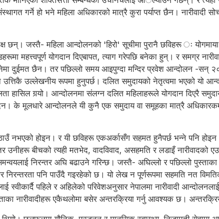
ृतिक मानिएका शक्तिसत्ता सम्बन्धका उचनिचलाई आंैल्याउने गर्छन्। र त्यही 
्थागत गर्ने हो भने महिला अधिकारको मात्रै कुरा पर्याप्त छैन। नारीवादी सो
पक्ष छन्। जस्तै- महिला आन्दोलनको 'हिरो' सूचीमा पुरानै छविहरू ः योगमाया न
ा महत्त्वपूर्ण योगदान दिएबापत, त्याग गरेपछि बनेका हुन्। र समग्र नार
्नेमा दुईमत छैन। तर पछिल्लो समय आइपुग्दा मन्दिर प्रवेश आन्दोलन -सन् २०१
 उत्तिकै उल्लेखनीय रूपमा हुनुपर्छ। दलित समुदायको नेतृत्वमा भएको यो आन
सफलता हासिल गर्‍यो। आन्दोलनमा संलग्न दलित महिलाहरूले योगदान दिएरै समु
न। के मूलधारे आन्दोलनले यी कुनै एक समुदाय वा समूहका मात्रै अधिकारकर्मी 
प्त ठाउँ नभएको होइन। र यी छविहरू एकअर्कासँग सहमत हुनैपर्छ भन्ने पनि हो
हो। तर उनीहरू बीचको त्यही मतभेद, वादविवाद, असहमति र लडाइँ नारीवादको 
यलाई निरन्तर अघि बढाउने गरिन्छ। जस्तै- अघिल्लो र पछिल्लो पुस्ताका ना
ोर निरन्तरता पनि पाउँदै गइरहेको छ। यो लेख न पूर्णरूपमा सहमति नत विमतिको
ाई स्वीकार्दै पहिले र अहिलेको परिवेशअनुसार नेपालमा नारीवादी आन्दोलनला
ुस्ताका नारीवादीहरू एकैथलोमा बसेर अन्तरक्रिया गर्नु आवश्यक छ। अन्तरक्रि