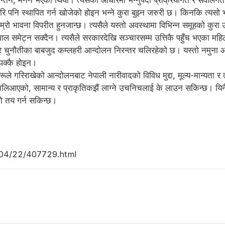
न्तन, मनन भएको थियो। त्यसैको आधारमा भन्नुपर्दा प्रक्रियागत र सवालगत द
ेरि पनि स्थापित गर्न खोजेको होइन भन्ने कुरा बुझ्न जरुरी छ। किनकि त्यसो 
हाम्रो भावना विपरीत हुनजान्छ। त्यसैले यस्तो अवस्थामा विभिन्न समूहको कुरा उ
ृत सवाल समेट्न सक्दैन। त्यसैले सरकारदेखि सञ्चारसम्म उत्तिकै पहुँच भएका 
ा र चुनौतीका बाबजुद कम्लहरी आन्दोलन निरन्तर चलिरहेको छ। यस्तो नमुना आ
 पक्कै होइन।
हरूले गरिराखेको आन्दोलनबाट नेपाली नारीवादको विविध मुद्दा, मूल्य-मान्यत
खि चलिआएको, सामान्य र प्राकृतिकझैं लाग्ने उचनिचलाई के लाउन सकिन्छ। य
ो तय गर्न सकिन्छ।
5/04/22/407729.html