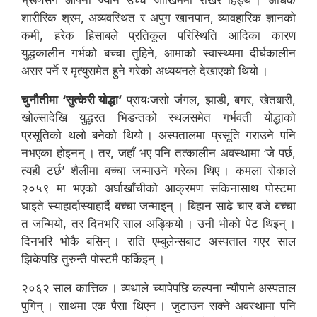
भ्रूणसँगै आफ्नो ज्यान उच्च जोखिममा राखेर हिँड्थे । अधिक
शारीरिक श्रम, अव्यवस्थित र अपुग खानपान, व्यावहारिक ज्ञानको
कमी, हरेक हिसाबले प्रतिकूल परिस्थिति आदिका कारण
युद्धकालीन गर्भको बच्चा तुहिने, आमाको स्वास्थ्यमा दीर्घकालीन
असर पर्ने र मृत्युसमेत हुने गरेको अध्ययनले देखाएको थियो ।
चुनौतीमा ‘सुत्केरी योद्धा’
प्रायःजसो जंगल, झाडी, बगर, खेतबारी,
खोल्सादेखि युद्धरत भिडन्तको स्थलसमेत गर्भवती योद्धाको
प्रसूतिको थलो बनेको थियो । अस्पतालमा प्रसूति गराउने पनि
नभएका होइनन् । तर, जहाँ भए पनि तत्कालीन अवस्थामा ‘जे पर्छ,
त्यही टर्छ’ शैलीमा बच्चा जन्माउने गरेका थिए । कमला रोकाले
२०५९ मा भएको अर्घाखाँचीको आक्रमण सकिनासाथ पोस्टमा
घाइते स्याहार्दास्याहार्दै बच्चा जन्माइन् । बिहान साढे चार बजे बच्चा
त जन्मियो, तर दिनभरि साल अड्कियो । उनी भोको पेट थिइन् ।
दिनभरि भोकै बसिन् । राति एम्बुलेन्सबाट अस्पताल गएर साल
झिकेपछि तुरुन्तै पोस्टमै फर्किइन् ।
२०६२ साल कात्तिक । व्यथाले च्यापेपछि कल्पना न्यौपाने अस्पताल
पुगिन् । साथमा एक पैसा थिएन । जुटाउन सक्ने अवस्थामा पनि