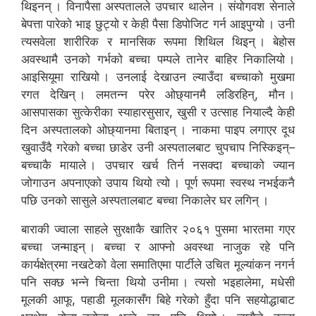
थिइनन् । विनापैसा अस्पतालले उपचार थालेन । संयोगवश सेनाले
बेपत्ता पारेको भाइ छुट्यो र केही पैसा डिपोजिट गर्न आइपुग्यो । उनी
त्यसवेला शारीरिक र मानसिक रूपमा शिथिल थिइन् । बेहोस
अवस्थामै उनको गर्भको बच्चा पम्पले तानेर बाहिर निकालियो ।
आइसियूमा राखियो । उनलाई देखाउन ल्याउँदा बच्चाको मुखमा
रगत देखिन् । लमतन्न परेर ओछ्यानमै लडिरहिन्, मौन ।
आसपासका सुत्केरीका स्याहारसुसार, खुसी र उत्साह नियाल्दै केही
दिन अस्पतालको ओछ्यानमा बिताइन् । नाकमा पाइप लगाएर दूध
खुवाउँदै गरेको बच्चा छाडेर उनी अस्पतालबाट चुपचाप निस्किइन्–
बच्चाकै मायाले । उपचार खर्च तिर्न नसक्दा बच्चाको ज्यान
जोगाउन अपनाएको उपाय थियो त्यो । पूर्ण रूपमा स्वस्थ नभईकनै
पछि उनको सासुले अस्पतालबाट बच्चा निकालेर घर लगिन् ।
बाराकी ज्वाला साहले सुरक्षाकै खातिर २०६१ पुसमा भारतमा गएर
बच्चा जन्माइन् । बच्चा र आफ्नो अवस्था नाजुक रहे पनि
कार्यक्षेत्रमा नखटेको वेला समातिएमा पार्टीले उचित मूल्यांकन नगर्न
पनि सक्छ भन्ने चिन्ता थियो उनीमा । त्यसो भइहालेमा, मधेसी
मूलकी आफू, पहाडी मूलकासँग बिहे गरेको हुँदा पनि सहयोद्धाबाट