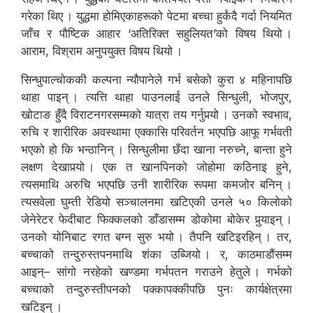
गरेका थिए । युद्धमा होमिएकाहरूको पेटमा बच्चा हुर्कंदै गर्दा नियमित
जाँच र पौष्टिक आहार ‘अतिरिक्त सहुलियत’को विषय थियो ।
आराम, विश्राम अनुपयुक्त विषय थियो ।
सिन्धुपाल्चोककी कल्पना न्यौपानेले गर्भ बसेको कुरा ४ महिनापछि
थाहा पाइन् । त्यत्ति थाहा पाउनलाई उनले सिन्धुली, भोजपुर,
खोटाङ हुँदै विराटनगरसम्मको यात्रा तय गर्नुपर्‍यो । उनको स्वभाव,
रुचि र शारीरिक अवस्थामा एक्कासि परिवर्तन भएपछि आफू गर्भवती
भएको हो कि भन्ठानिन् । सिन्धुलीमा छँदा खाना नरुच्ने, बान्ता हुने
लक्षण देखापर्‍यो । एक त खानपिनको जोहोमा कठिनाइ हुने,
त्यसमाथि अरुचि भएपछि उनी शारीरिक रूपमा कमजोर बनिन् ।
त्यसवेला घुम्ती रेडियो सञ्चालनमा खटिएकी उनले ५० किलोको
जेनेरेटर फेदीबाट फिक्कलको डाँडासम्म डोकोमा बोकेर पुर्‍याइन् ।
उनको योनिबाट रगत बग्न सुरु भयो । तैपनि खटिइरहिन् । तर,
बच्चाको तन्दुरुस्तपनमाथि शंका उब्जियो । र, काठमाडौंसम्म
आइन्– सांगो नरहेको खण्डमा गर्भपतन गराउने हेतुले । गर्भको
बच्चाको तन्दुरुस्तीपनको पक्कापक्कीपछि पुनः कार्यक्षेत्रमा
खटिइन् ।