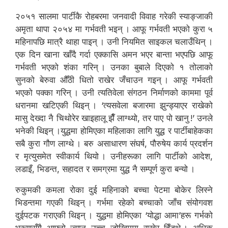
२०५१ सालमा पार्टीकै रोहबरमा जनवादी विवाह गरेकी स्याङ्जाकी
अमृता थापा २०५४ मा गर्भवती भइन् । आफू गर्भवती भएको कुरा ५
महिनापछि मात्रै थाहा पाइन् । उनी नियमित साइकल चलाउँथिन् ।
एक दिन खाना खाँदै गर्दा एक्कासि अमन भएर बान्ता भएपछि आफू
गर्भवती भएको शंका गरिन् । उनका बुबाले दिएको १ तोलाको
सुनको बेरुवा औँठी धितो राखेर जँचाउन गइन् । आफू गर्भवती
भएको पक्का गरिन् । उनी त्यतिवेला संगठन निर्माणको काममा पूर्व
धरानमा खटिएकी थिइन् । ‘त्यसवेला बजारमा झुन्ड्याएर राखेको
मासु देख्दा नै चिथोरेर खाइहालू झैँ लाग्थ्यो, तर पाए पो खानु !’ उनले
भनेकी थिइन् ।युद्धमा होमिएका महिलाका लागि युद्ध र पार्टीबाहेकका
सबै कुरा गौण लाग्थे । बरु असाधारण संघर्ष, पौरुषेय कार्य प्रदर्शन
र मृत्युसमेत स्वीकार्य थियो । उनीहरूका लागि पार्टीको आदेश,
लडाइँ, भिडन्त, सहादत र समग्रमा युद्ध नै सम्पूर्ण कुरा बन्यो ।
रुकुमकी कमला रोका दुई महिनाको बच्चा पेटमा बोकेर लिस्ने
भिडन्तमा गएकी थिइन् । गर्भमा रहेको बच्चाको जाँच संयोगवश
दुईपटक गराएकी थिइन् । युद्धमा होमिएका ‘योद्धा आमा’हरू गर्भको