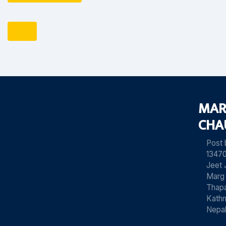
MAR
CHA
Post
13470
Jeet 
Marg
Thapa
Kath
Nepa