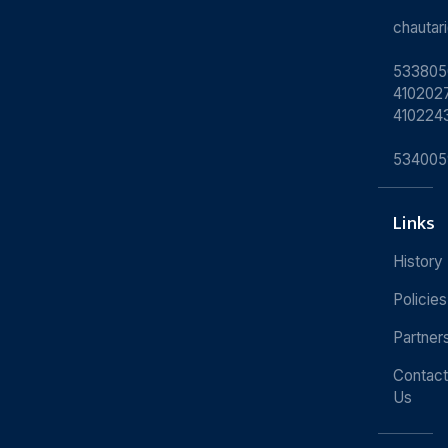
chauta
533805
4102027
410224
534005
Links
History
Policies
Partner
Contact
Us