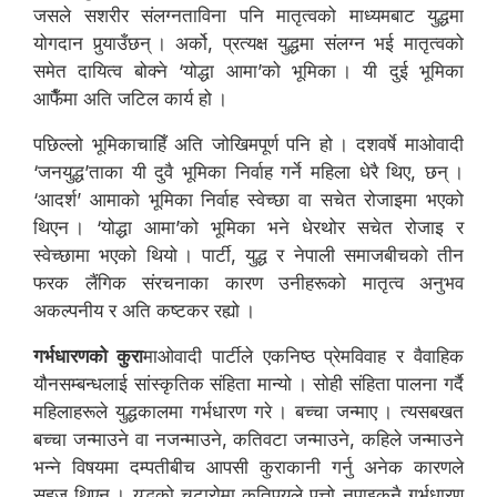
जसले सशरीर संलग्नताविना पनि मातृत्वको माध्यमबाट युद्धमा
योगदान पुर्‍याउँछन् । अर्को, प्रत्यक्ष युद्धमा संलग्न भई मातृत्वको
समेत दायित्व बोक्ने ‘योद्धा आमा’को भूमिका । यी दुई भूमिका
आफैँमा अति जटिल कार्य हो ।
पछिल्लो भूमिकाचाहिँ अति जोखिमपूर्ण पनि हो । दशवर्षे माओवादी
‘जनयुद्ध’ताका यी दुवै भूमिका निर्वाह गर्ने महिला धेरै थिए, छन् ।
‘आदर्श’ आमाको भूमिका निर्वाह स्वेच्छा वा सचेत रोजाइमा भएको
थिएन । ‘योद्धा आमा’को भूमिका भने धेरथोर सचेत रोजाइ र
स्वेच्छामा भएको थियो । पार्टी, युद्ध र नेपाली समाजबीचको तीन
फरक लैंगिक संरचनाका कारण उनीहरूको मातृत्व अनुभव
अकल्पनीय र अति कष्टकर रह्यो ।
गर्भधारणको कुरा
माओवादी पार्टीले एकनिष्ठ प्रेमविवाह र वैवाहिक
यौनसम्बन्धलाई सांस्कृतिक संहिता मान्यो । सोही संहिता पालना गर्दै
महिलाहरूले युद्धकालमा गर्भधारण गरे । बच्चा जन्माए । त्यसबखत
बच्चा जन्माउने वा नजन्माउने, कतिवटा जन्माउने, कहिले जन्माउने
भन्ने विषयमा दम्पतीबीच आपसी कुराकानी गर्नु अनेक कारणले
सहज थिएन । युद्धको चटारोमा कतिपयले पत्तो नपाइकनै गर्भधारण