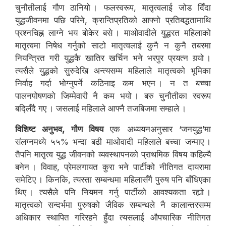
चुनौतीलाई गौण ठानियो । फलस्वरूप, मातृत्वलाई जोड दिँदा
युद्धजीवनमा पछि परिने, क्रान्तिप्रतिको आफ्नो प्रतिबद्धतामाथि
प्रश्नचिह्न लाग्ने भय बोकेर बसे । माओवादीले युद्धरत महिलाको
मातृत्वमा निषेध गर्नुको साटो मातृत्वलाई कुनै न कुनै तबरमा
नियन्त्रित गरी युद्धकै खातिर खर्चिन भने भरपुर प्रयत्न गर्‍यो ।
त्यसैले युद्धको सुरुदेखि अन्त्यसम्म महिलाले मातृत्वको भूमिका
निर्वाह गर्दा भोग्नुपर्ने कठिनाइ कम भएन । न त बच्चा
पालनपोषणको जिम्मेवारी नै कम भयो । बरु चुनौतीका स्वरूप
बद्लिँदै गए । जसलाई महिलाले आफ्नै तजबिजमा सम्हाले ।
विशिष्ट अनुभव, गौण विषय
एक अध्ययनअनुसार ‘जनयुद्ध’मा
संलग्नमध्ये ५५% भन्दा बढी माओवादी महिलाले बच्चा जन्माए ।
तैपनि मातृत्व युद्ध जीवनको व्यवस्थापनको प्राथमिक विषय कहिल्यै
बनेन । विवाह, प्रेमलगायत कुरा भने पार्टीको नीतिगत दायरामा
समेटिए । किनकि, त्यस्ता सम्बन्धमा महिलासँगै पुरुष पनि बाँधिएका
थिए । त्यसैले पनि नियमन गर्नु पार्टीको आवश्यकता रह्यो ।
मातृत्वको सन्दर्भमा पुरुषको जैविक सम्बन्धले नै कालान्तरसम्म
अधिकार स्थापित गरिरहने हुँदा त्यसलाई औपचारिक नीतिगत