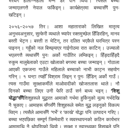
भरथेग होला–नहोला भन्ने डर पनि थियो । त्यसैले बच्चा
जन्माएलगत्तै नेपाल फर्किइन् । कार्यक्षेत्रमा बच्चासँगै पुनः
खटिइन् ।
२०५६–२०५७ तिर । आशा महाताराको लिखित मातृत्व
अनुभवअनुसार, सुत्केरी व्यथाले च्यापेर रक्तमुच्छेल हिँडिरहिन्, मानव
बस्ती भेट्न । बस्ती त भेटिन्, तर दलित भएकैले घरभित्र पस्न
पाइनन् । गहुँको नल बिच्छ्याएर गाईगोठमा रात काटिन् । उज्यालो
भएलगत्तै व्यथासँगै पुनः अर्को गाउँतिर लम्किइन् । हिँड्दाहिँड्दै
रुकुम मालुबेलाको एउटा खोलाको बगरमा बच्चा जन्माइन् । गोठाला
आएकी एकजना गाउँले महिलाले बच्चाको नाभी काट्न सहयोग
गरिन् । १ घन्टा त्यहीँ विश्राम लिइन् र पुनः हिँडिन् अर्को गाउँ ।
त्यस गाउँमा सुरक्षाकर्मीले माओवादीको खोजतलास थाले । नौ
दिनको बच्चा लिएर उनी फेरि ठाउँ सर्न बाध्य भइन् ।
‘शिशु
योद्धा’सँगै
शिशुहरूले युद्धरत आमाको गर्भमा हुर्किनुको मूल्य गर्भदेखि
नै चुकाए । आमाहरू सँगसँगै शिशुहरूले समेत युद्ध लड्नुको विकल्प
थिएन । त्यसैले आमासँगै ‘गर्भे’ र ‘काखे’ योद्धा पनि उत्पादन गरिए ।
बच्चा भएपछिका सम्पूर्ण जिम्मेवारी र व्यवस्थापनको कठिन कार्यभार
आमामाथि नै थोपरिएको थियो । सुरक्षा र स्वास्थ्यका हिसाबले पनि