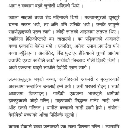
आमा र बच्चामा बढ्दै चुनौती थपिएको थियो ।
ज्वाला साहको बच्चा डेढ महिनाको थियो । मकवानपुरको झुरझुरे
घटना सफल भयो, तर क्षति पनि उत्तिकै भयो । उनकै सामुन्ने
सहयोद्धाहरूले प्राण त्यागे । कोही रगतको आहालमा लतपत थिए ।
त्यहीवेला हेलिकोप्टरले बम खसाल्यो । बम पड्किएको आवाजले
बच्चा एक्कासि बेहोस भयो । एकातिर, अनेक उपाय लगाउँदा पनि
बच्चा ब्युँझिएन । अर्कातिर, बिँड फुटाएर हँसियाको चुच्चो आगोमा
तताउँदै एउटा साथीले अर्को साथीको जिउबाट गोली झिक्दै थियो ।
अर्का एकजना घाइते साथीले हेर्दाहेर्दै प्राण त्यागे ।
लल्याकलुलुक भएको बच्चा, साथीहरूको अधमरो र मृत्युवरणको
अवस्थामा सम्हालिन उनलाई हम्मे पर्‍यो । उनी धरधरी रोइन् । चर्को
आवाजमा चिच्याइन् । गाउँकी एकजना भाउजूले धामीको
झारफुकको जोहो गरिन् । माक्र्सवादी सिद्धान्त मानेर ‘नाइँ’ भन्ने
आँट उनले गरिनन् । धामीले बच्चाको नाडी छामी हेर्‍यो । संयोग !
केहीबेरमै बच्चाको आँखा पिर्लिक्कै खुल्यो ।
कमला रोकाले बच्चा जन्माएको एक साता विश्राम गरिन् । त्यसपछि