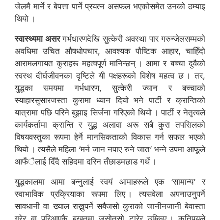
जेलमै मार्ने र बेपत्ता पार्ने प्रयत्न असफल भएकोसमेत उनको ठम्याइ
थियो ।
स्वास्थ्यमा असर
गर्भधारणदेखि सुत्केरी अवस्था पार गरुन्जेलसम्मको
अवधिमा उचित औषधोपचार, आवश्यक पौष्टिक आहार, चाहिँदो
आरामलगायत कुराहरू महत्वपूर्ण मानिन्छन् । आमा र बच्चा दुवैको
स्वस्थ दीर्घजीवनका दृष्टिले यी पक्षहरूको विशेष महत्व छ । तर,
युद्धका समयमा गर्भधारण, सुत्केरी ज्यान र बच्चाको
स्याहारसुसारजस्ता कुरामा ध्यान दियो भने पार्टी र क्रान्तिको
यात्रामा पछि परिने बुझाइ सिर्जना गरिएको थियो । पार्टी र नेतृत्वले
कार्यकर्तामा क्रान्ति र युद्ध अलावा अरू सबै कुरा तपसिलको
विषयवस्तुका रूपमा हेर्ने मानसिकताको विकास गर्न सफल भएको
थियो । त्यसैले महिला ‘मर्न जान नपाए रुने जात’ भन्ने उपमा आफूले
आफँैलाई दिँदै सहिदमा दरिन तँछाडमछाड गर्थे ।
युद्धकालमा आमा बन्नुलाई स्वयं आमाहरूले एक ‘सामान्य’ र
स्वाभाविक प्रक्रियाका रूपमा लिए । त्यसवेला अपनाउनुपर्ने
सावधानी वा ख्याल राख्नुपर्ने सबैजसो कुराको जानीनजानी बेवास्ता
गरेर वा परिआएकै बखतमा जसोतसो टारेर उम्किए । कतिपयले