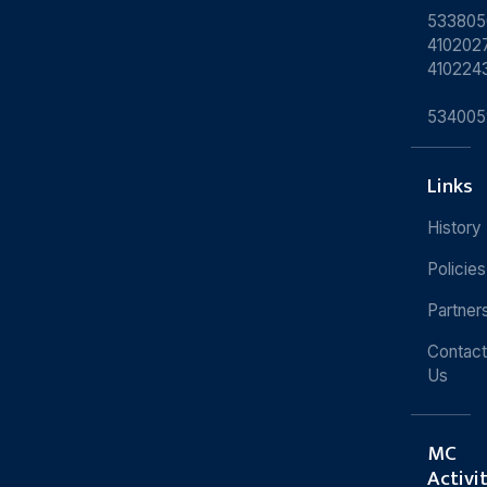
533805
4102027
410224
534005
Links
History
Policies
Partner
Contact
Us
MC
Activi