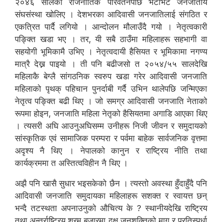
२०४६ सालको राजनीतिक परिवर्तनपछि भटाभट जनजातीय
संघसंस्था खोलिए । देशभरका आदिवासी जनजातिलाई संगठित र
एकत्रित पार्दै लगियो । आन्दोलन मौलाउँदै गयो । नेतृत्वकारी
पङ्क्ति खडा भए । तर, यी सबै ठाउँमा महिलाहरू सहभागी वा
सहयोगी भूमिकामै उभिए । नेतृत्वदायी हैसियत र भूमिकामा नगण्य
मात्रै देख्न पाइयो । ती पनि बढीजसो त २०५४/५५ सालदेखि
महिलाकै बेग्लै सांगठनिक स्वरुप खडा गरेर आदिवासी जनजाति
महिलाको पृथक् पहिचान पुनर्दाबी गर्दै उभिन थालेपछि जन्मिएका
नेतृत्व पङ्क्ति बढी थिए । जो समग्र आदिवासी जनजाति नेताको
रूपमा होइन, जनजाति महिला नेतृको हैसियतमा अगाडि आएका थिए
। त्यसरी अघि आउनुअघिसम्म उनीहरू निजी जीवन र समुदायको
सांस्कृतिक एवं सामाजिक परम्परा र पर्वमा बाहेक सार्वजनिक वृत्तमा
अदृश्य नै थिए । नेपालको कानुन र राष्ट्रिय नीति तथा
कार्यक्रममा त अस्तित्वविहीन नै थिए ।
अझै पनि खासै सुधार भइसकेको छैन । त्यस्तो अवस्था हुँदाहुँदै पनि
आदिवासी जनजाति समुदायका महिलाहरू सशक्त र स्वायत्त छन्
भन्दै तटस्थता अपनाउनुको औचित्य के ? स्थानीयदेखि राष्ट्रिय
तथा अन्तर्राष्ट्रिय श्रम बजारमा दक्ष जनशक्तिको माग र प्रतिस्पर्धा