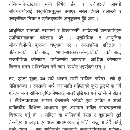
नजिकको-टाढाको भन्ने विभेद छैन । उनीहरूले आफ्नो
जीवनचर्यालाई प्रकृतिअनुकूल बनाएर सरल ढंगले चलाउने र
प्राकृतिक नियम र स्रोतहरूसँग अनुकूलन हुँदै आए ।
आधुनिक राज्यको स्थापना र विस्तारसँगै आदिवासी जनजातिहरू
उपनिवेशवादको चपेटामा परे । प्राविधिक र आधुनिक
जीवनशैलीको प्रत्यक्ष चेपुवामा परे । त्यसबारेमा अस्तित्व र
पहिचानको कोणबाट, भाषा-संस्कार-संस्कृतिको कोणबाट,
राजनीतिक कोणबाट, पर्यावरणीय कोणबाट, आर्थिक कोणबाट
चिन्तन मनन र विश्लेषण गर्ने काम धेरथोर भइरहेका छन् ।
तर, एउटा बृहत् पक्ष सधैँ अलग्गै राखी छाडिने गरिन्छ- त्यो हो
लैङ्गिकता । त्यसको अर्थ, जनजाति महिलाको कुरा छुट्यो वा गर्दै
गरिएन भन्ने सीमित दृष्टिकोणलाई मात्रै इङ्गित गर्न खोजेको होइन
। लैङ्गिकताको आयाम केलाउने भनेको एक व्यक्ति र अर्को
व्यक्तिबीच विभिन्न आधारमा हुने असमान शक्ति सम्बन्धहरूको
चिरफार गर्नु हो । महिला वा बालिकामै हेराइ र बुझाइको सुई
तेर्स्याएर वा अड्काएर अरू आयामहरूलाई थाँती राख्नु वा हेर्दै नहेर्नु
भन्ने होइन । बरू आदिवासी जनजाति समुदायभित्रको महिला-