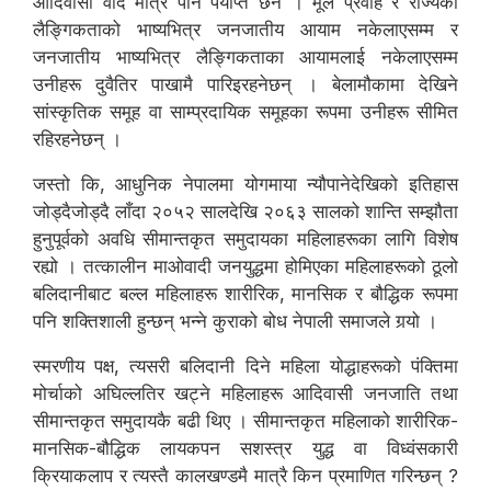
आदिवासी वाद मात्रै पनि पर्याप्त छैन । मूल प्रवाह र राज्यको
लैङ्गिकताको भाष्यभित्र जनजातीय आयाम नकेलाएसम्म र
जनजातीय भाष्यभित्र लैङ्गिकताका आयामलाई नकेलाएसम्म
उनीहरू दुवैतिर पाखामै पारिइरहनेछन् । बेलामौकामा देखिने
सांस्कृतिक समूह वा साम्प्रदायिक समूहका रूपमा उनीहरू सीमित
रहिरहनेछन् ।
जस्तो कि, आधुनिक नेपालमा योगमाया न्यौपानेदेखिको इतिहास
जोड्दैजोड्दै लाँदा २०५२ सालदेखि २०६३ सालको शान्ति सम्झौता
हुनुपूर्वको अवधि सीमान्तकृत समुदायका महिलाहरूका लागि विशेष
रह्यो । तत्कालीन माओवादी जनयुद्धमा होमिएका महिलाहरूको ठूलो
बलिदानीबाट बल्ल महिलाहरू शारीरिक, मानसिक र बौद्धिक रूपमा
पनि शक्तिशाली हुन्छन् भन्ने कुराको बोध नेपाली समाजले गर्‍यो ।
स्मरणीय पक्ष, त्यसरी बलिदानी दिने महिला योद्धाहरूको पंक्तिमा
मोर्चाको अघिल्लतिर खट्ने महिलाहरू आदिवासी जनजाति तथा
सीमान्तकृत समुदायकै बढी थिए । सीमान्तकृत महिलाको शारीरिक-
मानसिक-बौद्धिक लायकपन सशस्त्र युद्ध वा विध्वंसकारी
क्रियाकलाप र त्यस्तै कालखण्डमै मात्रै किन प्रमाणित गरिन्छन् ?