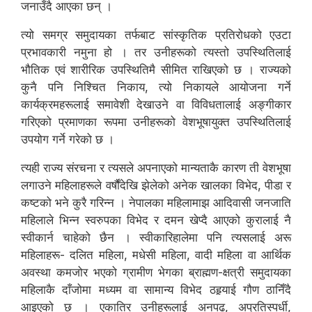
जनाउँदै आएका छन् ।
त्यो समग्र समुदायका तर्फबाट सांस्कृतिक प्रतिरोधको एउटा
प्रभावकारी नमुना हो । तर उनीहरूको त्यस्तो उपस्थितिलाई
भौतिक एवं शारीरिक उपस्थितिमै सीमित राखिएको छ । राज्यको
कुनै पनि निश्चित निकाय, त्यो निकायले आयोजना गर्ने
कार्यक्रमहरूलाई समावेशी देखाउने वा विविधतालाई अङ्गीकार
गरिएको प्रमाणका रूपमा उनीहरूको वेशभूषायुक्त उपस्थितिलाई
उपयोग गर्ने गरेको छ ।
त्यही राज्य संरचना र त्यसले अपनाएको मान्यताकै कारण ती वेशभूषा
लगाउने महिलाहरूले वर्षौंदेखि झेलेको अनेक खालका विभेद, पीडा र
कष्टको भने कुरै गरिन्न । नेपालका महिलामाझ आदिवासी जनजाति
महिलाले भिन्न स्वरुपका विभेद र दमन खेप्दै आएको कुरालाई नै
स्वीकार्न चाहेको छैन । स्वीकारिहालेमा पनि त्यसलाई अरू
महिलाहरू- दलित महिला, मधेसी महिला, वादी महिला वा आर्थिक
अवस्था कमजोर भएको ग्रामीण भेगका ब्राह्मण-क्षत्री समुदायका
महिलाकै दाँजोमा मध्यम वा सामान्य विभेद ठहर्‍याई गौण ठानिँदै
आइएको छ । एकातिर उनीहरूलाई अनपढ, अप्रतिस्पर्धी,