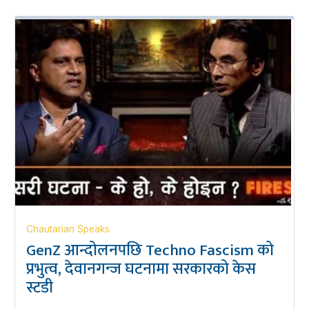
Chautarian Speaks
GenZ आन्दोलनपछि Techno Fascism को
प्रभुत्व, देवानगन्ज घटनामा सरकारको केस
स्टडी