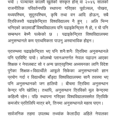
भयो । पञ्चायत कालमै खुलेको संस्कृत होस् वा २०४६ सालको
राजनीतिक परिवर्तनपछि स्थापना गरिएका पूर्वाञ्चल, पोखरा,
मध्यपश्चिम, सुदूरपश्चिम, कृषि तथा वन आदि होऊन्, सबै
त्रिविजस्तै पढाइकेन्द्रित विश्वविद्यालय नै हुन् । अलि भिन्न
भनिएको काठमाडौँ विश्वविद्यालय पनि पढाइकेन्द्रित नै हो, र यो पनि
सम्बन्धन बेच्नै पल्केको छ । पढाइकेन्द्रित विश्वविद्यालयमा
अनुसन्धानले कम प्राथमिकता पाउनु अस्वाभाविक होइन।
प्रारम्भमा पढाइकेन्द्रित भए पनि शनैःशनैः त्रिविमा अनुसन्धानले
पनि प्रविष्टि पायो। कोलम्बो प्लानअन्तर्गत नेपाल पढाउन आएका
शिक्षक र नेपालबाट सो र अन्य छात्रवृत्तिमा अध्ययनका लागि विदेश
पुगेका शिक्षक÷विद्यार्थीले आफूले सिकेका अनुसन्धानको ज्ञान
प्रयोग गर्दा र विद्यार्थीमा बाँड्दा विश्वविद्यालयमा सानै तवरमा भए
पनि अनुसन्धानको जग हालियो । बीचमा त्रिविमा अनुसन्धान
केन्द्र पनि खोलिए। तथापि, अनुसन्धान त्रिविको मूल केन्द्रमा
कहिल्यै रहेन। पछि स्थापना गरिएका विश्वविद्यालयसमेत त्रिविकै
कमजोर प्रतिलिपि मात्र बने, तिनमा अनुसन्धानले महत्व पाएन।
सार्वजनिक तहमा उपलब्ध तथ्यांक केलाउँदा अहिले नेपालका