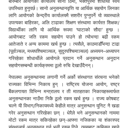
बारम्बार आयोगको कार्यालय सानो ठिमी, भक्तपुरमा शोधार्थी स्वयं
उपस्थित हुनुपर्छ। सानो अनुसन्धानवृत्ति या आर्थिक सहयोग लिनका
लागि आयोगको केन्द्रीय कार्यालयमै सशरीर पुग्नुपर्ने यो व्यवस्थाले
उपत्यका बाहिरका, अलि टाढाका शिक्षण संस्थामा कार्यरत शिक्षक/
विद्यार्थीका लागि यो आर्थिक रूपमा ‘घाटाको सौदा’ हुन्छ ।
आयोगबाट जति रकम सहयोग पाउने हो त्योभन्दा बढी रकम
आतेजाते र अन्य काममा खर्च हुन्छ । त्यसैले, काठमाडौँभन्दा टाढा
(पूर्वाञ्चल, मध्यपश्चिमाञ्चल, सुदूरपश्चिमाञ्चल) अध्ययन–अध्यापन
गरिरहेका शोधार्थीले आयोगले प्रदान गर्ने अनुसन्धान अनुदान
सहयोगसम्बन्धी कार्यक्रममा ठूलो रुचि देखाउँदैनन्।
नेपालमा अनुसन्धानमा लगानी गर्ने अर्को संस्थागत संरचना भनेको
राज्यका विभिन्न निकाय हुन् । राष्ट्रिय योजना आयोग, राष्ट्र
बैंकलगायत विभिन्न मन्त्रालय र ती मातहतका निकायहरूमार्फत
अनुसन्धानका नाउँमा निकै ठूलो रकम खर्च हुन्छ । राज्य कोषबाट
चल्ने यी विभाग/निकायमध्ये केहीले मात्र अनुसन्धान युनिट नै खडा
गरेर अनुसन्धान गरिरहेका छन् । धेरैले भने अनुसन्धानको नाममा
मोटो रकम मात्र सकिरहेका छन्-आफ्ना नजिकका या शंकास्पद
संस्थालाई अनुसन्धान गर्न भनी रकम दिने, त्यसबाट कमिसन खाने