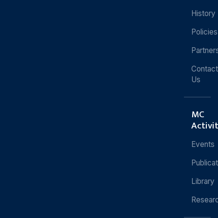
History
Policies
Partner
Contact
Us
MC
Activi
Events
Publica
Library
Resear