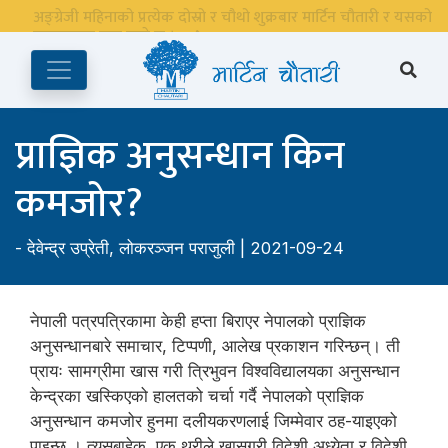
अङ्ग्रेजी महिनाको प्रत्येक दोस्रो र चौथो शुक्रबार मार्टिन चौतारी र यसको
पुस्तकालय बन्द रहने छ ।
प्राज्ञिक अनुसन्धान किन
कमजोर?
-
देवेन्द्र उप्रेती
,
लोकरञ्‍जन पराजुली
| 2021-09-24
नेपाली पत्रपत्रिकामा केही हप्ता बिराएर नेपालको प्राज्ञिक
अनुसन्धानबारे समाचार, टिप्पणी, आलेख प्रकाशन गरिन्छन्। ती
प्रायः सामग्रीमा खास गरी त्रिभुवन विश्वविद्यालयका अनुसन्धान
केन्द्रका खस्किएको हालतको चर्चा गर्दै नेपालको प्राज्ञिक
अनुसन्धान कमजोर हुनमा दलीयकरणलाई जिम्मेवार ठह-याइएको
पाइन्छ । त्यसबाहेक, एक थरीले खासगरी विदेशी अध्येता र विदेशी