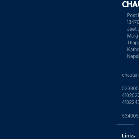
CHA
Post
13470
Jeet 
Marg
Thapa
Kath
Nepa
chauta
533805
4102027
410224
534005
Links