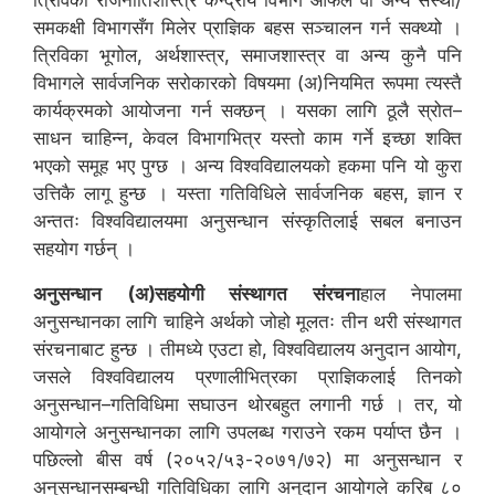
त्रिविको राजनीतिशास्त्र केन्द्रीय विभाग आफैँले वा अन्य संस्था/
समकक्षी विभागसँग मिलेर प्राज्ञिक बहस सञ्चालन गर्न सक्थ्यो ।
त्रिविका भूगोल, अर्थशास्त्र, समाजशास्त्र वा अन्य कुनै पनि
विभागले सार्वजनिक सरोकारको विषयमा (अ)नियमित रूपमा त्यस्तै
कार्यक्रमको आयोजना गर्न सक्छन् । यसका लागि ठूलै स्रोत–
साधन चाहिन्न, केवल विभागभित्र यस्तो काम गर्ने इच्छा शक्ति
भएको समूह भए पुग्छ । अन्य विश्वविद्यालयको हकमा पनि यो कुरा
उत्तिकै लागू हुन्छ । यस्ता गतिविधिले सार्वजनिक बहस, ज्ञान र
अन्ततः विश्वविद्यालयमा अनुसन्धान संस्कृतिलाई सबल बनाउन
सहयोग गर्छन् ।
अनुसन्धान (अ)सहयोगी संस्थागत संरचना
हाल नेपालमा
अनुसन्धानका लागि चाहिने अर्थको जोहो मूलतः तीन थरी संस्थागत
संरचनाबाट हुन्छ । तीमध्ये एउटा हो, विश्वविद्यालय अनुदान आयोग,
जसले विश्वविद्यालय प्रणालीभित्रका प्राज्ञिकलाई तिनको
अनुसन्धान–गतिविधिमा सघाउन थोरबहुत लगानी गर्छ । तर, यो
आयोगले अनुसन्धानका लागि उपलब्ध गराउने रकम पर्याप्त छैन ।
पछिल्लो बीस वर्ष (२०५२/५३-२०७१/७२) मा अनुसन्धान र
अनुसन्धानसम्बन्धी गतिविधिका लागि अनुदान आयोगले करिब ८०