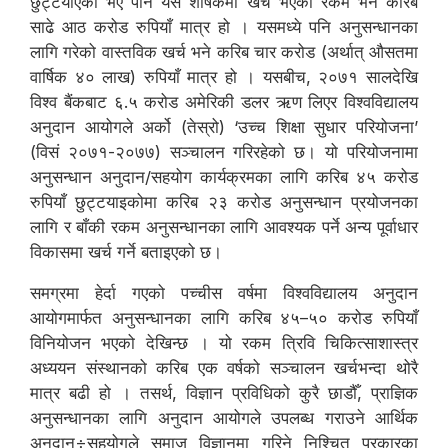
छुट्टयाएको भए पनि यस शीर्षकमा खर्च भएको रकम भने करिब
साढे आठ करोड रुपियाँ मात्र हो । यसमध्ये पनि अनुसन्धानका
लागि गरेको वास्तविक खर्च भने करिब चार करोड (अर्थात् औसतमा
वार्षिक ४० लाख) रुपियाँ मात्र हो । यसबीच, २०७१ सालदेखि
विश्व बैंकबाट ६.५ करोड अमेरिकी डलर ऋण लिएर विश्वविद्यालय
अनुदान आयोगले अर्को (तेस्रो) ‘उच्च शिक्षा सुधार परियोजना’
(विसं २०७१-२०७७) सञ्चालन गरिरहेको छ। यो परियोजनामा
अनुसन्धान अनुदान/सहयोग कार्यक्रमका लागि करिब ४५ करोड
रुपियाँ छुट्टयाइकोमा करिब २३ करोड अनुसन्धान प्रयोजनका
लागि र बाँकी रकम अनुसन्धानका लागि आवश्यक पर्ने अन्य पूर्वाधार
विकासमा खर्च गर्ने बताइएको छ।
समग्रमा हेर्दा गएको पच्चीस वर्षमा विश्वविद्यालय अनुदान
आयोगमार्फत अनुसन्धानका लागि करिब ४५–५० करोड रुपियाँ
विनियोजन भएको देखिन्छ । यो रकम त्रिवि चिकित्साशास्त्र
अध्ययन संस्थानको करिब एक वर्षको सञ्चालन खर्चभन्दा थोरै
मात्र बढी हो । तसर्थ, विज्ञान प्रविधिको कुरै छाडौँ, प्राज्ञिक
अनुसन्धानका लागि अनुदान आयोगले उपलब्ध गराउने आर्थिक
अनुदान÷सहयोगले समाज विज्ञानमा गरिने निश्चित प्रकारका