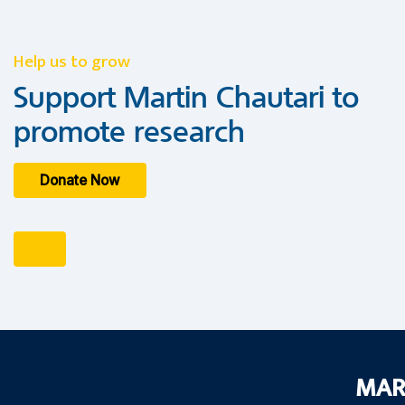
Help us to grow
Support Martin Chautari to
promote research
Donate Now
MAR