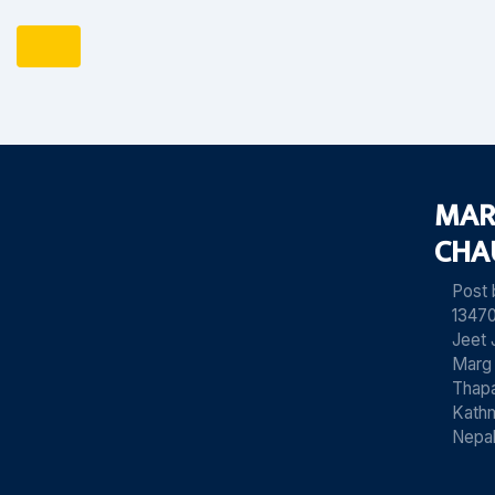
MAR
CHA
Post
13470
Jeet 
Marg
Thapa
Kath
Nepa