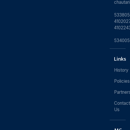
chauta
533805
4102027
410224
534005
Links
History
Policies
Partner
Contact
Us