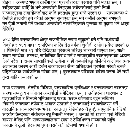
होइन । अस्पष्ट भएका ठाउँमा पुनः प्रश्नोत्तरका प्रयास पनि भएका छन् ।
खड्किएको चाहिँ के भने अन्तर्वार्ता लिइएका सबैजसोलाई ठूलो निजी
सञ्चारगृहमा लगानीकर्ताबाट कति हस्तक्षेप हुन्छ भन्ने प्रश्न छ । सम्पादकमध्ये
केहीले हस्तक्षेप हुने गरेको अनुभव सुनाएका छन् भने कसैले अनुभव नभएको ।
तर पुँजी लगानी गर्ने पक्षाका अन्तर्वार्ता नसमेटिएकाले पुस्तक यो मुद्दामा भने अपूरो
देखिन्छ ।
०४७ देखि पत्रकारिता क्षेत्र राजनीतिक रुपमा खुकुलो बने पनि माओवादी
विद्रोह र ०६१ माघ १९ पछिका करिब डेढ वर्षका चुनौती र भोगाइ केलाइएको छ
। घिमिरेले माघ १९ पछि देखिएका प्रेसको चरित्र चारथरी पाएका छन्, शाही
कदम समर्थक, तटस्थ, सांकेतिक विरोध गर्ने र सम्पादकीय स्वतन्त्रताको अडान
लिने प्रेस । समय साप्ताहिकले ऊबेला शाही कदमविरुद्ध खेलेको आलोचनात्मक
अडानका कारण आधी दर्जन उच्चपदस्थ सैन्य अधिकृतले प्रशंसा गरेको उनले
पहिलोपटक सार्वजनिक गरेका छन् । पुस्तकबाट पछिल्ला वर्षका यस्ता धेरै नयाँ
कुरा बाहिर ल्याएको छ ।
छापा प्रसारण, क्षेत्रीय मिडिया, पत्रकारिता प्रशिक्षक र पत्रकारका स्वतन्त्र
संस्थासम्बद्ध १५ जनाका अन्तर्वार्ता समेटिएका छन् । उनीहरुका धारणाबाट
पत्रकारिता र तिनको भूमिकालाई फरक-फरक कोणबाट बुझ्न सकिन्छ ।
'नेपाली जनताका तर्फबाट आवाज उठाउने र जनतालाई शसक्तीकरण गर्ने
वास्तविक सञ्चारमाध्यम भनेका स्वतन्त्र रेडियोहरु नै हुन्', सामुदायिक रेडियो
सहयोग केन्द्रका संयोजक रघु मैनाली भन्छन् । उनको यो धारणा 'प्रो-रेडियो
बायस' देखिए पनि 'राज्यसञ्चालनमा छापा र टेलिभिजन माध्यमको पहुँच
जनताको ठूलो हिस्सामा पुग्न नसकेको' टिप्पणी यथार्थ हो ।