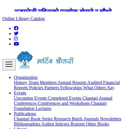
अङ्ग्रेजी महिनाको प्रत्येक दोस्रो र चौथो
शुक्रबार मार्टिन चौतारी र यसको पुस्तकालय
Online Library Catalog
बन्द रहने छ ।
Organization
History
Team
Members
Annual Reports
Audited Financial
Reports
Policies
Partners
Fellowships
What Others Say
Events
Upcoming Events
Completed Events
Chautari Annual
Conferences
Conferences and Workshops
Chautari
Foundation Lectures
Publications
Chautari Book Series
Research Briefs
Journals
Newsletters
Bibliographies
Author Indexes
Reports
Other Books