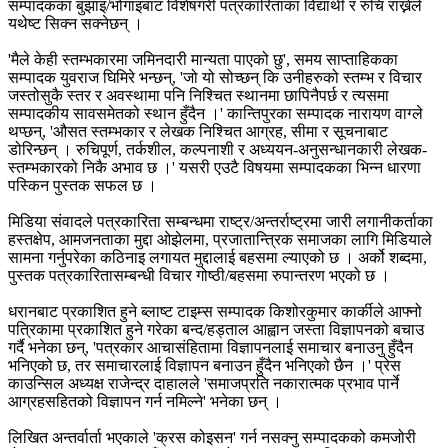
सम्पादकका बुझाइ/भोगाइबाट विशेषगरी पत्रकारिताका विद्यार्थी र रुचि राख्नेले
यथेष्ट सिक्न सक्नेछन् ।
'मैले केही स्तम्भकारमा जमिनदारी मान्यता पाएको छु', समय साप्ताहिकका
सम्पादक युवराज घिमिरे भन्छन्, 'जो यो सोच्छन् कि उनीहरुको स्तम्भ र विचार
जस्तोसुकै स्तर र अवस्थामा पनि निश्चित स्थानमा छापिनैपर्छ र त्यसमा
सम्पादकीय सावसमेतको स्थान हुँदैन ।' कान्तिपुरका सम्पादक नारायण वाग्ले
थप्छन्, 'औसत स्तम्भकार र लेखक निश्चित आग्रह, सीमा र सूचनाबाट
डोरिन्छन् । रुचिपूर्ण, तर्कशील, कल्पनाशी र अध्ययन-अनुसन्धानकारी लेखक-
स्तम्भकारको निकै अभाव छ ।' यसरी एउटै विषयमा सम्पादकका भिन्न धारणा
पस्किन पुस्तक सफल छ ।
मिडिया संवादले पत्रकारिता सम्बन्धमा राष्ट्र/अन्तर्राष्ट्रमा जारी लगानीकर्ताका
हस्तक्षेप, आमजनताका मुद्दा ओझेलमा, प्रजातान्त्रिक समाजका लागि मिडियाले
सामना गर्नुपरेका कठिनाइ लगायत मुद्दालाई बहसमा ल्याएको छ । अर्को शब्दमा,
पुस्तक पत्रकारितासम्बन्धी विचार गोष्ठी/बहसमा रुपान्तरण भएको छ ।
धरानबाट प्रकाशित हुने ब्लाष्ट टाइम्स सम्पादक किशोरकुमार कार्कीले आफ्नो
पत्रिकामा प्रकाशित हुने गरेका बन्द/हड्ताल आह्वान जस्ता विज्ञापनको बचाउ
गर्दै भनेका छन्, 'पत्रकार आचासंहितामा विज्ञापनलाई समाचार बनाउनु हुँदैन
भनिएको छ, तर समाचारलाई विज्ञापन बनाउन हुँदैन भनिएको छैन ।' प्रेस
काउन्सिल अध्यक्ष राजेन्द्र दाहालले 'समाजप्रति नकारात्मक प्रभाव पार्ने
आग्रहसहितको विज्ञापन गर्न नमिल्ने' भनेका छन् ।
लिखित अन्तर्वार्ता भएकाले 'क्रस कोइसन' गर्न नसक्नु सम्पादकको कमजोरी