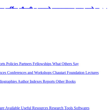
रबार मार्टिन चौतारी र यसको पुस्तकालय बन्द रहने छ ।
orts
Policies
Partners
Fellowships
What Others Say
ences
Conferences and Workshops
Chautari Foundation Lectures
liographies
Author Indexes
Reports
Other Books
are Available
Useful Resources
Research Tools
Softwares