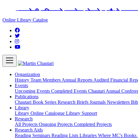
अङ्ग्रेजी महिनाको प्रत्येक दोस्रो र चौथो शुक्
Online Library Catalog
Organization
History
Team
Members
Annual Reports
Audited Financial Rep
Events
Upcoming Events
Completed Events
Chautari Annual Confer
Publications
Chautari Book Series
Research Briefs
Journals
Newsletters
Bib
Library
Library
Online Catalogue
Library Support
Research
All Projects
Ongoing Projects
Completed Projects
Research Aids
Reading Seminars
Reading Lists
Libraries Where MC's Books 