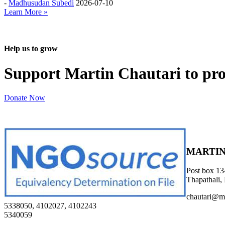
-
Madhusudan Subedi
2026-07-10
Learn More »
Help us to grow
Support Martin Chautari to pr
Donate Now
MARTIN
Post box 13
Thapathali,
chautari@m
5338050, 4102027, 4102243
5340059