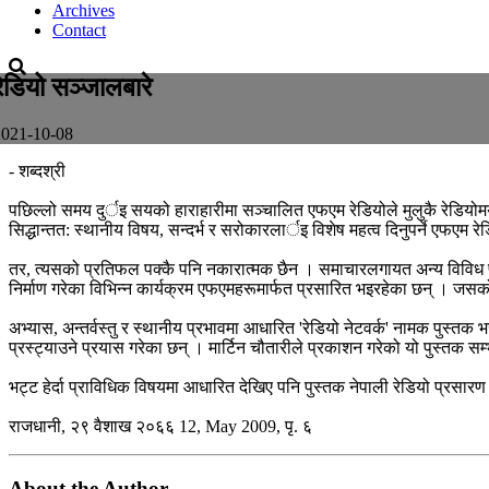
Archives
Contact
रेडियो सञ्जालबारे
2021-10-08
- शब्दश्री
पछिल्लो समय दुर्इ सयको हाराहारीमा सञ्चालित एफएम रेडियोले मुलुकै रेडिय
सिद्धान्तत: स्थानीय विषय, सन्दर्भ र सरोकारलार्इ विशेष महत्व दिनुपर्ने एफएम 
तर, त्यसको प्रतिफल पक्कै पनि नकारात्मक छैन । समाचारलगायत अन्य विविध प्र
निर्माण गरेका विभिन्न कार्यक्रम एफएमहरूमार्फत प्रसारित भइरहेका छन् । जस
अभ्यास, अन्तर्वस्तु र स्थानीय प्रभावमा आधारित 'रेडियो नेटवर्क' नामक पुस्तक
प्रस्ट्याउने प्रयास गरेका छन् । मार्टिन चौतारीले प्रकाशन गरेको यो पुस्तक 
भट्ट हेर्दा प्राविधिक विषयमा आधारित देखिए पनि पुस्तक नेपाली रेडियो प्रसारण क
राजधानी, २९ वैशाख २०६६ 12, May 2009, पृ. ६
About the Author