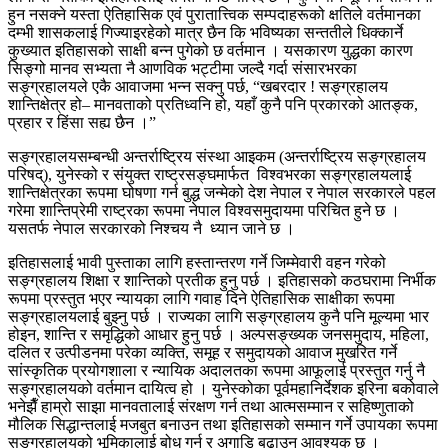
हुन नसक्ने यस्ता ऐतिहासिक एवं पुरातात्त्विक सम्पदाहरूको क्षतिले वर्तमानका
दम्भी शासकलाई गिज्याइरहेको मात्र छैन कि भविष्यका सन्ततीले धिक्कार्ने
कुख्यात इतिहासको साक्षी बन्न पुगेको छ वर्तमान । यसकारण युद्धका कारण
सिङ्गो मानव सभ्यता नै आणविक भट्टीमा जल्दै गर्दा संसारभरका
सङ्ग्रहालयले एकै आवाजमा भन्न सक्नु पर्छ, “खबरदार ! सङ्ग्रहालय
शान्तिक्षेत्र हो– मानवताको प्रतिध्वनि हो, यहाँ कुनै पनि प्रकारको आतङ्क,
प्रहार र हिंसा सह्य छैन ।”
सङ्ग्रहालयसम्बन्धी अन्तर्राष्ट्रिय संस्था आइकम (अन्तर्राष्ट्रिय सङ्ग्रहालय
परिषद्), युनेस्को र संयुक्त राष्ट्रसङ्घमार्फत विश्वभरका सङ्ग्रहालयलाई
शान्तिक्षेत्रका रूपमा घोषणा गर्न बुद्ध जन्मेको देश नेपाल र नेपाल सरकारले पहल
गरेमा शान्तिप्रेमी राष्ट्रका रूपमा नेपाल विश्वसमुदायमा परिचित हुने छ ।
यसतर्फ नेपाल सरकारको निश्चय नै ध्यान जाने छ ।
इतिहासलाई भावी पुस्ताका लागि हस्तान्तरण गर्ने जिम्मेवारी वहन गरेको
सङ्ग्रहालय शिक्षा र शान्तिको प्रतीक हुनु पर्छ । इतिहासको कठघरामा निर्भीक
रूपमा प्रस्तुत भएर न्यायका लागि गवाह दिने ऐतिहासिक साक्षीका रूपमा
सङ्ग्रहालयलाई बुझ्नु पर्छ । राज्यका लागि सङ्ग्रहालय कुनै पनि मूल्यमा भार
होइन, शान्ति र समृद्धिको आधार हुनु पर्छ । अल्पसङ्ख्यक जनसमुदाय, महिला,
दलित र उत्पीडनमा परेका व्यक्ति, समूह र समुदायको आवाज मुखरित गर्ने
सांस्कृतिक प्रयोगशाला र न्यायिक अदालतका रूपमा आफूलाई प्रस्तुत गर्नु नै
सङ्ग्रहालयको वर्तमान दायित्व हो । युनेस्कोका पूर्वमहानिर्देशक इरिना बकोवाले
भनेझैँ हाम्रो साझा मानवतालाई संरक्षण गर्न तथा आत्मसम्मान र सहिष्णुताको
मौलिक सिद्धान्तलाई मजबुत बनाउन तथा इतिहासको सम्मान गर्ने उपायका रूपमा
सङ्ग्रहालयको भूमिकालाई बोध गर्नु र अगाडि बढाउनु आवश्यक छ ।