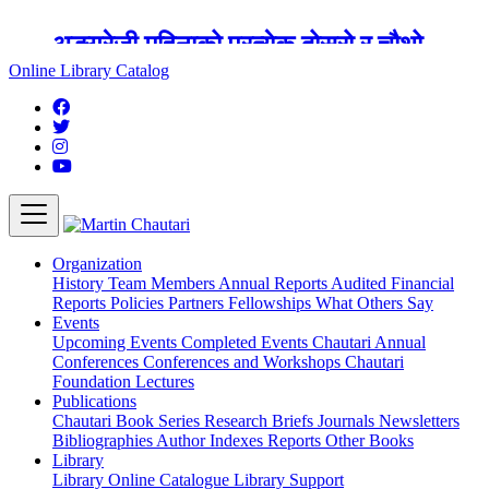
शुक्रबार मार्टिन चौतारी र यसको पुस्तकालय
बन्द रहने छ ।
Online Library Catalog
Organization
History
Team
Members
Annual Reports
Audited Financial
Reports
Policies
Partners
Fellowships
What Others Say
Events
Upcoming Events
Completed Events
Chautari Annual
Conferences
Conferences and Workshops
Chautari
Foundation Lectures
Publications
Chautari Book Series
Research Briefs
Journals
Newsletters
Bibliographies
Author Indexes
Reports
Other Books
Library
Library
Online Catalogue
Library Support