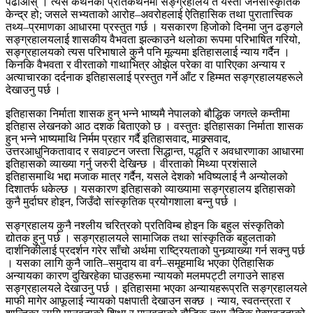
पढाओस् । त्यस कथनको प्रतिकथनमा सङ्ग्रहालय त यस्तो जनसांस्कृतिक
केन्द्र हो; जसले सभ्यताको आरोह–अवरोहलाई ऐतिहासिक तथा पुरातात्त्विक
तथ्य–प्रमाणका आधारमा प्रस्तुत गर्छ । यसकारण हिजोको दिनमा जुन ढङ्गले
सङ्ग्रहालयलाई शासकीय वैभवता झल्काउने थलोका रूपमा परिभाषित गरियो,
सङ्ग्रहालयको त्यस परिभाषाले कुनै पनि मूल्यमा इतिहासलाई न्याय गर्दैन ।
किनकि वैभवता र वीरताको गाथाभित्र ओझेल परेका वा पारिएका अन्याय र
अत्याचारका दर्दनाक इतिहासलाई प्रस्तुत गर्ने आँट र हिम्मत सङ्ग्रहालयहरूले
देखाउनु पर्छ ।
इतिहासका निर्माता शासक हुन् भन्ने भाष्यमै नेपालको बौद्धिक जगत्ले कम्तीमा
इतिहास लेखनको आठ दशक बिताएको छ । वस्तुतः इतिहासका निर्माता शासक
हुन् भन्ने भाष्यमाथि निर्मम प्रहार गर्दै इतिहासवाद, माक्र्सवाद,
उत्तरआधुनिकतावाद र सवाल्र्टन जस्ता सिद्धान्त, पद्धति र अवधारणाका आधारमा
इतिहासको व्याख्या गर्नु जरुरी देखिन्छ । वीरताको मिथ्या प्रशंसाले
इतिहासमाथि भद्दा मजाक मात्र गर्दैन, यसले देशको भविष्यलाई नै अन्योलको
दिशातर्फ धकेल्छ । यसकारण इतिहासको व्याख्यामा सङ्ग्रहालय इतिहासको
कुनै मुर्दाघर होइन, जिउँदो सांस्कृतिक प्रयोगशाला बन्नु पर्छ ।
सङ्ग्रहालय कुनै नश्लीय चरित्रको प्रतिविम्ब होइन कि बहुल संस्कृतिको
द्योतक हुनु पर्छ । सङ्ग्रहालयले सामाजिक तथा सांस्कृतिक बहुलताको
दार्शनिकीलाई प्रदर्शन गरेर साँचो अर्थमा राष्ट्रियताको पुनव्र्याख्या गर्न सक्नु पर्छ
। यसका लागि कुनै जाति–समुदाय वा वर्ग–समूहमाथि भएका ऐतिहासिक
अन्यायका कारण दुखिरहेका घाउहरूमा न्यायको मलमपट्टी लगाउने साहस
सङ्ग्रहालयले देखाउनु पर्छ । इतिहासमा भएका अन्यायहरूप्रति सङ्ग्रहालयले
माफी मागेर आफूलाई न्यायको पक्षपाती देखाउन सक्छ । न्याय, स्वतन्त्रता र