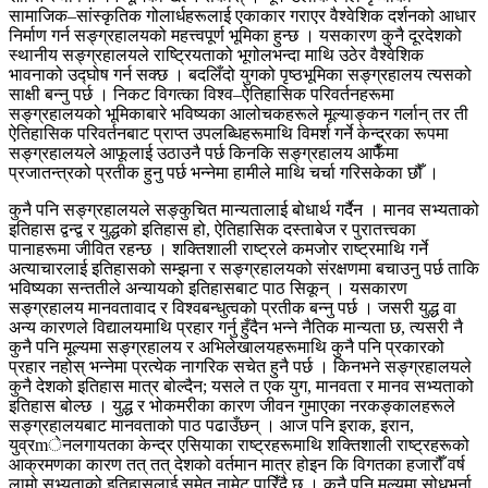
सामाजिक–सांस्कृतिक गोलार्धहरूलाई एकाकार गराएर वैश्वेशिक दर्शनको आधार
निर्माण गर्न सङ्ग्रहालयको महत्त्वपूर्ण भूमिका हुन्छ । यसकारण कुनै दूरदेशको
स्थानीय सङ्ग्रहालयले राष्ट्रियताको भूगोलभन्दा माथि उठेर वैश्वेशिक
भावनाको उद्घोष गर्न सक्छ । बदलिँदो युगको पृष्ठभूमिका सङ्ग्रहालय त्यसको
साक्षी बन्नु पर्छ । निकट विगत्का विश्व–ऐतिहासिक परिवर्तनहरूमा
सङ्ग्रहालयको भूमिकाबारे भविष्यका आलोचकहरूले मूल्याङ्कन गर्लान् तर ती
ऐतिहासिक परिवर्तनबाट प्राप्त उपलब्धिहरूमाथि विमर्श गर्ने केन्द्रका रूपमा
सङ्ग्रहालयले आफूलाई उठाउनै पर्छ किनकि सङ्ग्रहालय आफैँमा
प्रजातन्त्रको प्रतीक हुनु पर्छ भन्नेमा हामीले माथि चर्चा गरिसकेका छौँ ।
कुनै पनि सङ्ग्रहालयले सङ्कुचित मान्यतालाई बोधार्थ गर्दैन । मानव सभ्यताको
इतिहास द्वन्द्व र युद्धको इतिहास हो, ऐतिहासिक दस्ताबेज र पुरातत्त्वका
पानाहरूमा जीवित रहन्छ । शक्तिशाली राष्ट्रले कमजोर राष्ट्रमाथि गर्ने
अत्याचारलाई इतिहासको सम्झना र सङ्ग्रहालयको संरक्षणमा बचाउनु पर्छ ताकि
भविष्यका सन्ततीले अन्यायको इतिहासबाट पाठ सिकून् । यसकारण
सङ्ग्रहालय मानवतावाद र विश्वबन्धुत्वको प्रतीक बन्नु पर्छ । जसरी युद्ध वा
अन्य कारणले विद्यालयमाथि प्रहार गर्नु हुँदैन भन्ने नैतिक मान्यता छ, त्यसरी नै
कुनै पनि मूल्यमा सङ्ग्रहालय र अभिलेखालयहरूमाथि कुनै पनि प्रकारको
प्रहार नहोस् भन्नेमा प्रत्येक नागरिक सचेत हुनै पर्छ । किनभने सङ्ग्रहालयले
कुनै देशको इतिहास मात्र बोल्दैन; यसले त एक युग, मानवता र मानव सभ्यताको
इतिहास बोल्छ । युद्ध र भोकमरीका कारण जीवन गुमाएका नरकङ्कालहरूले
सङ्ग्रहालयबाट मानवताको पाठ पढाउँछन् । आज पनि इराक, इरान,
युव्रmेनलगायतका केन्द्र एसियाका राष्ट्रहरूमाथि शक्तिशाली राष्ट्रहरूको
आक्रमणका कारण तत् तत् देशको वर्तमान मात्र होइन कि विगतका हजारौँ वर्ष
लामो सभ्यताको इतिहासलाई समेत नामेट पारिँदै छ । कुनै पनि मूल्यमा सोधभर्ना