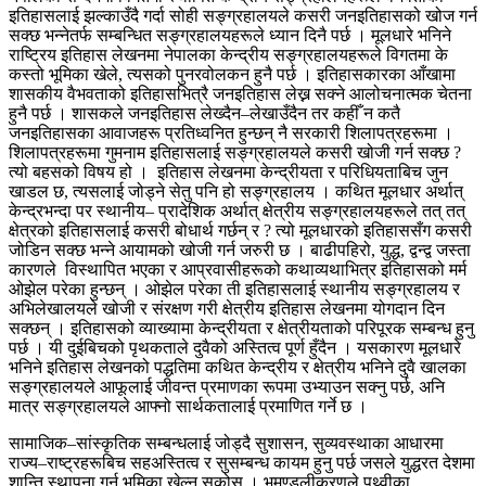
इतिहासलाई झल्काउँदै गर्दा सोही सङ्ग्रहालयले कसरी जनइतिहासको खोज गर्न
सक्छ भन्नेतर्फ सम्बन्धित सङ्ग्रहालयहरूले ध्यान दिनै पर्छ । मूलधारे भनिने
राष्ट्रिय इतिहास लेखनमा नेपालका केन्द्रीय सङ्ग्रहालयहरूले विगतमा के
कस्तो भूमिका खेले, त्यसको पुनरवोलकन हुनै पर्छ । इतिहासकारका आँखामा
शासकीय वैभवताको इतिहासभित्रै जनइतिहास लेख्न सक्ने आलोचनात्मक चेतना
हुनै पर्छ । शासकले जनइतिहास लेख्दैन–लेखाउँदैन तर कहीँ न कतै
जनइतिहासका आवाजहरू प्रतिध्वनित हुन्छन् नै सरकारी शिलापत्रहरूमा ।
शिलापत्रहरूमा गुमनाम इतिहासलाई सङ्ग्रहालयले कसरी खोजी गर्न सक्छ ?
त्यो बहसको विषय हो । इतिहास लेखनमा केन्द्रीयता र परिधियताबिच जुन
खाडल छ, त्यसलाई जोड्ने सेतु पनि हो सङ्ग्रहालय । कथित मूलधार अर्थात्
केन्द्रभन्दा पर स्थानीय– प्रादेशिक अर्थात् क्षेत्रीय सङ्ग्रहालयहरूले तत् तत्
क्षेत्रको इतिहासलाई कसरी बोधार्थ गर्छन् र ? त्यो मूलधारको इतिहाससँग कसरी
जोडिन सक्छ भन्ने आयामको खोजी गर्न जरुरी छ । बाढीपहिरो, युद्ध, द्वन्द्व जस्ता
कारणले विस्थापित भएका र आप्रवासीहरूको कथाव्यथाभित्र इतिहासको मर्म
ओझेल परेका हुन्छन् । ओझेल परेका ती इतिहासलाई स्थानीय सङ्ग्रहालय र
अभिलेखालयले खोजी र संरक्षण गरी क्षेत्रीय इतिहास लेखनमा योगदान दिन
सक्छन् । इतिहासको व्याख्यामा केन्द्रीयता र क्षेत्रीयताको परिपूरक सम्बन्ध हुनु
पर्छ । यी दुईबिचको पृथकताले दुवैको अस्तित्व पूर्ण हुँदैन । यसकारण मूलधारे
भनिने इतिहास लेखनको पद्धतिमा कथित केन्द्रीय र क्षेत्रीय भनिने दुवै खालका
सङ्ग्रहालयले आफूलाई जीवन्त प्रमाणका रूपमा उभ्याउन सक्नु पर्छ, अनि
मात्र सङ्ग्रहालयले आफ्नो सार्थकतालाई प्रमाणित गर्ने छ ।
सामाजिक–सांस्कृतिक सम्बन्धलाई जोड्दै सुशासन, सुव्यवस्थाका आधारमा
राज्य–राष्ट्रहरूबिच सहअस्तित्व र सुसम्बन्ध कायम हुनु पर्छ जसले युद्धरत देशमा
शान्ति स्थापना गर्न भूमिका खेल्न सकोस् । भूमण्डलीकरणले पृथ्वीका