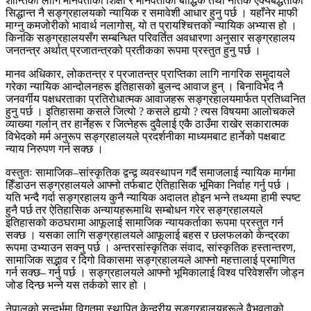
शान्तिका लागि मानवताको शिक्षा र मानवताको बौद्धिक तथा नैतिक ऐक्यबद्धताको
सिद्धान्त नै सङ्ग्रहालयको न्यायिक र समावेशी आधार हुनु पर्छ । यहाँनेर माफी
माग्नु कमजोरीको भावार्थ नलागोस्, यो त प्रायश्चित्तको न्यायिक अभ्यास हो ।
किनकि सङ्ग्रहालयसँग सम्बन्धित परिवर्तित अवधारणा अनुसार सङ्ग्रहालय
जनतन्त्र अर्थात् प्रजातन्त्रको प्रतीकका रूपमा प्रस्तुत हुनु पर्छ ।
मानव अधिकार, लोकतन्त्र र प्रजातन्त्र प्राप्तिका लागि नागरिक समुदायले
गरेका न्यायिक आन्दोलनहरू इतिहासको बुलन्द आवाज हुन् । बिनाविभेद नै
जनवर्गीय पक्षधरताका प्रतिरोधात्मक आवाजहरू सङ्ग्रहालयमार्फत प्रतिध्वनित
हुनु पर्छ । इतिहासमा कसले जित्यो ? कसले हार्‍याे ? त्यस विषयमा आलोचकले
व्याख्या गर्लान् तर हार्नेहरू र जित्नेहरू दुवैलाई एकै ठाउँमा राखेर सकारात्मक
विभेदको मर्म अनुरूप सङ्ग्रहालयले प्रदर्शनीका माध्यमबाट हार्नेको पक्षबाट
न्याय निरुपण गर्न सक्छ ।
वस्तुतः सामाजिक–सांस्कृतिक द्वन्द्व व्यवस्थापन गर्दै समाजलाई न्यायिक मार्गमा
हिँडाउन सङ्ग्रहालयले आफ्नो तर्फबाट ऐतिहासिक भूमिका निर्वाह गर्नु पर्छ ।
यति भन्दै गर्दा सङ्ग्रहालय कुनै न्यायिक अदालत होइन भन्ने तथ्यमा हामी स्पष्ट
हुनै पर्छ तर ऐतिहासिक अन्यायहरूमाथि सम्बोधन गरेर सङ्ग्रहालयले
इतिहासको कठघरामा आफूलाई सामाजिक न्यायकर्ताका रूपमा प्रस्तुत गर्न
सक्छ । यसका लागि सङ्ग्रहालयले आफूलाई बहस र छलफलको केन्द्रका
रूपमा उभ्याउन सक्नु पर्छ । अन्तरसांस्कृतिक संवाद, सांस्कृतिक हस्तान्तरण,
सामाजिक सद्भाव र दिगो विकासमा सङ्ग्रहालयले आफ्नो महत्तालाई प्रमाणित
गर्न सक्छ– गर्नु पर्छ । सङ्ग्रहालयले आफ्नो भूमिकालाई विश्व परिवेशसँग जोड्न
जोड दिन्छ भन्ने यस तर्कको सार हो ।
नेपालको सन्दर्भमा विगतमा स्थापित केन्द्रीय सङ्ग्रहालयहरूले वैभवताको