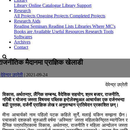
Library
Library
Online Catalogue
Library Support
Research
All Projects
Ongoing Projects
Completed Projects
Research Aids
Reading Seminars
Reading Lists
Libraries Where MC's
Books are Available
Useful Resources
Research Tools
Softwares
Archives
Contact
राजनीतिक मैदानमा प्राज्ञिक खेलाडी
-
देवेन्द्र उप्रेती
| 2021-09-24
देवेन्द्र उप्रेती
विकास, अर्थतन्त्र, लैंगिक सम्बन्ध, वैदेशिक सहयोग, श्रम बजार, राजनीति,
गरिबी र योजना जस्ता विषयमा पब्लिक इन्टेलेक्चुअल आचार्यका एक दर्जनभन्दा
बढी पुस्तक, दर्जनौं प्राज्ञिक लेख र अनुसन्धान प्रतिवेदन प्रकाशित छन्।
मीना आचार्यको नाम पहिलो पटक कहिले सुनेँ, मलाई यकिन सम्झना छैन।
पचासको दशकको सुरुआती वर्षमा ‘अस्मिता’ जस्ता महिलाकेन्द्रित म्यागेजिन र
दैनिक पत्रपत्रिकामा विकास, अर्थतन्त्र, राजनीति र महिला आन्दोलन जस्ता