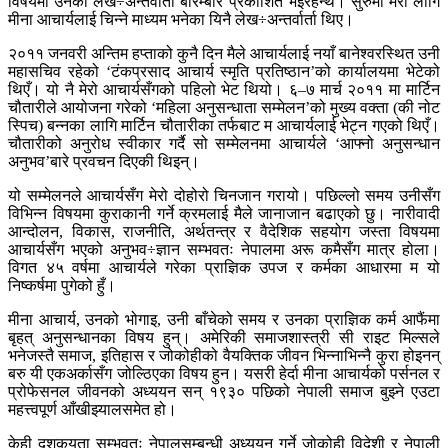
विषयमा उनका लेख÷अन्तर्वार्ता बारम्बार प्रकाशित भइरहन्थे। सुरुमा मेरा लागि
मीना आचार्यलाई चिन्ने माध्यम भनेका यिनै लेख÷अन्तर्वार्ता थिए।
२०११ जनवरी अन्तिम हप्ताको कुनै दिन मैले आचार्यलाई नयाँ बानेश्वरस्थित उनी
महासचिव रहेको ‘टंकप्रसाद आचार्य स्मृति प्रतिष्ठान’को कार्यालयमा भेटेको
थिएँ। यो नै मेरो आचार्यसँगको पहिलो भेट थियो। ६–७ मार्च २०११ मा मार्टिन
चौतारीले आयोजना गरेको ‘महिला अनुसन्धाता सम्मेलन’को मुख्य वक्ता (की नोट
स्पिच) बन्नका लागि मार्टिन चौतारीका तर्फबाट म आचार्यलाई भेट्न गएको थिएँ।
चौतारीको अनुरोध स्वीकार गर्दै सो सम्मेलनमा आचार्यले ‘आफ्नो अनुसन्धान
अनुभव’बारे प्रवचन दिएकी थिइन्।
यो सम्मेलनले आचार्यसँग मेरो दोहोरो चिनजान गरायो। पछिल्लो समय उनीसँग
विभिन्न विषयमा कुराकानी गर्ने क्रमलाई मैले जानाजान बढाएको छु। नारीवादी
आन्दोलन, विकास, राजनीति, अर्थतन्त्र र वैदेशिक सहयोग जस्ता विषयमा
आचार्यसँग भएको अनुभव÷ज्ञान सम्भवतः नेपालमा अरू कमैसँग मात्र होला।
विगत ४५ वर्षमा आचार्यले गरेका प्राज्ञिक उपज र कर्मका आधारमा म यो
निष्कर्षमा पुगेको हुँ।
मीना आचार्य, उनको भोगाइ, उनी बाँचेको समय र उनका प्राज्ञिक कर्म आफैंमा
बृहत् अनुसन्धानका विषय हुन्। अमेरिकी समाजशास्त्री सी राइट मिल्सले
भनेजस्तै समाज, इतिहास र जोकोहीको वैयक्तिक जीवन भिन्नाभिन्नै कुरा होइनन्
बरु यी एकअर्कासँग जोल्ठिएका विषय हुन। यसरी हेर्दा मीना आचार्यको पर्सनल र
प्रोफेसनल जीवनको अध्ययन सन् १९३० पछिको नेपाली समाज बुझ्ने एउटा
महत्त्वपूर्ण आँखीझ्यालसमेत हो।
केही दशकयता सम्भवतः नेपालसम्बन्धी अध्ययन गर्ने जोकोही विदेशी र नेपाली