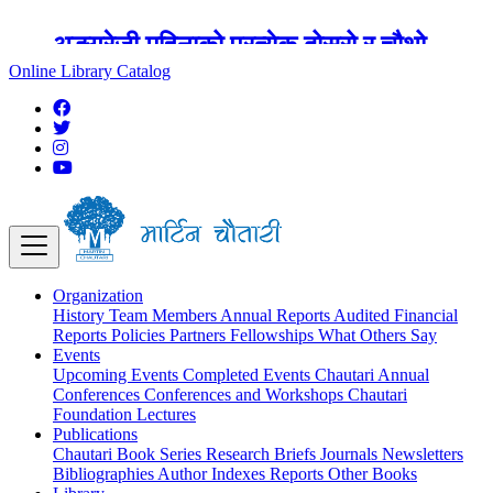
अङ्ग्रेजी महिनाको प्रत्येक दोस्रो र चौथो
शुक्रबार मार्टिन चौतारी र यसको पुस्तकालय
Online Library Catalog
बन्द रहने छ ।
Organization
History
Team
Members
Annual Reports
Audited Financial
Reports
Policies
Partners
Fellowships
What Others Say
Events
Upcoming Events
Completed Events
Chautari Annual
Conferences
Conferences and Workshops
Chautari
Foundation Lectures
Publications
Chautari Book Series
Research Briefs
Journals
Newsletters
Bibliographies
Author Indexes
Reports
Other Books