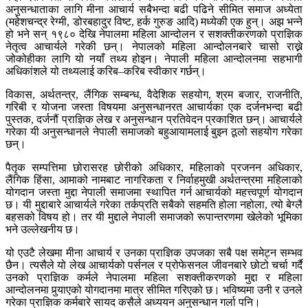
अनुसन्धाताका लागि मीना आचार्य सबैभन्दा बढी पढिने सीमित समाज अध्येता
(महेशचन्द्र रेग्मी, डोरबहादुर विष्ट, हर्क गुरुङ आदि) मध्येकी एक हुन्। अझ भन्ने
हो भने सन् १९८० देखि नेपालमा महिला आन्दोलन र सशक्तीकरणको प्राज्ञिक
नेतृत्व आचार्यले गरेकी छन्। नेपालको महिला आन्दोलनबारे चासो राख्ने
जोकोहीका लागि यो नयाँ तथ्य होइन। नेपाली महिला आन्दोलनमा सहभागी
अधिकांशले यो तथ्यलाई करिब–करिब स्वीकार गर्छन्।
विकास, अर्थतन्त्र, लैंगिक सम्बन्ध, वैदेशिक सहयोग, श्रम बजार, राजनीति,
गरिबी र योजना जस्ता विषयमा अनुसन्धानरत आचार्यका एक दर्जनभन्दा बढी
पुस्तक, दर्जनौं प्राज्ञिक लेख र अनुसन्धान प्रतिवेदन प्रकाशित छन्। आचार्यले
गरेका यी अनुसन्धानले नेपाली समाजको बहुआयामलाई बुझ्न ठूलो सहयोग गरेका
छन्।
पैतृक सम्पत्तिमा छोरासरह छोरीको अधिकार, महिलाको प्रजनन अधिकार,
लैंगिक हिंसा, आमाको नामबाट नागरिकता र निर्वाहमुखी अर्थतन्त्रमा महिलाको
योगदान जस्ता मुद्दा नेपाली समाजमा स्थापित गर्न आचार्यको महत्त्वपूर्ण योगदान
छ। यी मुद्दाबारे आचार्यले गरेका तर्कप्रति सबैको सहमति होला नहोला, त्यो बेग्लै
बहसको विषय हो। तर यी मुद्दाले नेपाली समाजको रूपान्तरणमा खेलेको भूमिका
भने उल्लेखनीय छ।
यो एउटै लेखमा मीना आचार्य र उनका प्राज्ञिक उपजका सबै पक्ष समेट्न सम्भव
छैन। त्यसैले यो लेख आचार्यको पर्सनल र प्रोफेसनल जीवनबारे छोटो चर्चा गर्दै
उनको प्राज्ञिक कर्मले नेपालमा महिला सशक्तीकरणको मुद्दा र महिला
आन्दोलनमा पुर्‍याएको योगदानमा मात्र सीमित गरिएको छ। भविष्यमा उनी र उनले
गरेका प्राज्ञिक कर्मबारे सायद कसैले अध्ययन अनुसन्धान गर्ला पनि।