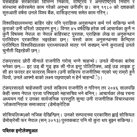
यसबाहेक सरकारका विभिन्न निकाय, राष्ट्रिय र अन्तर्राष्ट्रिय नियोग र
संस्थामा बसेरसमेत काम गरेको अनुभव उनीसँग छ। सन् १९८० को दशकको
सुरुआती वर्षमा उनले विश्व बैंक, वासिङ्टनमा समेत काम गरिन्।
विश्वविद्यालयभन्दा बाहिर रहेर पनि प्राज्ञिक अनुसन्धान कर्म गर्न सकिन्छ भन्ने
कुराको उनी दरिलो उदाहरण हुन्। विगत ४५ वर्षदेखि हरेक वर्ष आचार्यका कुनै न
कुनै विषयमा नेपाल वा नेपाल बाहिरबाट पुस्तक, प्राज्ञिक लेख वा अनुसन्धान
प्रतिवेदन प्रकाशित भइरहेका छन्। यस्तो काम अनुसन्धानमा केन्द्रित
प्रतिष्ठित विश्वविद्यालका प्राध्यापकले मात्र गर्न सक्छन् भन्ने कुरालाई उनले
चुनौती दिइरहेकी छन्।
टंकप्रसाद छोरी मीनाले राजनीति गरोस् भन्ने चाहन्थे। उनले मीनाका बारेमा
भनेका छन्— इट उड् बी गुड् इफ सी गोज इन्टु पोलिटिक्स, आई उड लाइक टु
सी हर फरदर हर फादरस् मिसन (उनी सक्रिय राजनीतिमा गएको भए राम्रो हुने
थियो, उनले आफ्नो बाको लक्ष्य पछ्याएको म हेर्न चाहन्थँे)।
टंकप्रसादले चाहेजसरी उनले सक्रिय राजनीति त गरिनन् तर २०४६ सालपछि
केही समय नेपाल प्रजा परिषद्को महासचिव भने बनिन्। आचार्यका लेख रचना
अध्ययन गर्दा र उनका सार्वजनिक प्रस्तुति सुन्दा उनी राजनीतिक विचारधारमा
‘लोकतान्त्रिक समाजवाद’ (डेमोक्रेटिक
सोसियलिज्म)को नजिक देखिन्छिन्। उनको सम्पादनमा प्रकाशित ह्वाई सोसियल
डेमोक्रेसी फर नेपाल (सन् २०१३) पुस्तकबाट पनि यो कुरा थप बुझ्न सकिन्छ।
पब्लिक इन्टेलेक्चुअल