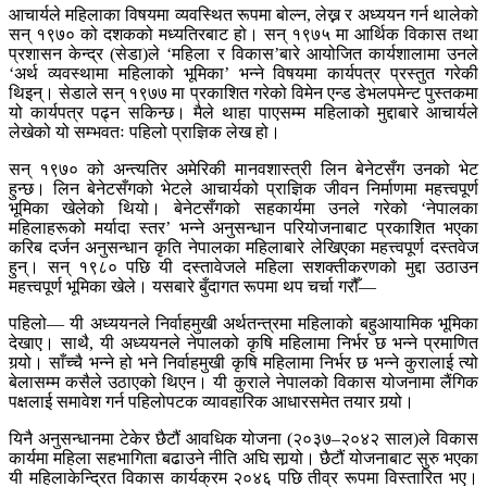
आचार्यले महिलाका विषयमा व्यवस्थित रूपमा बोल्न, लेख्न र अध्ययन गर्न थालेको
सन् १९७० को दशकको मध्यतिरबाट हो। सन् १९७५ मा आर्थिक विकास तथा
प्रशासन केन्द्र (सेडा)ले ‘महिला र विकास’बारे आयोजित कार्यशालामा उनले
‘अर्थ व्यवस्थामा महिलाको भूमिका’ भन्ने विषयमा कार्यपत्र प्रस्तुत गरेकी
थिइन्। सेडाले सन् १९७७ मा प्रकाशित गरेको विमेन एन्ड डेभलपमेन्ट पुस्तकमा
यो कार्यपत्र पढ्न सकिन्छ। मैले थाहा पाएसम्म महिलाको मुद्दाबारे आचार्यले
लेखेको यो सम्भवतः पहिलो प्राज्ञिक लेख हो।
सन् १९७० को अन्त्यतिर अमेरिकी मानवशास्त्री लिन बेनेटसँग उनको भेट
हुन्छ। लिन बेनेटसँगको भेटले आचार्यको प्राज्ञिक जीवन निर्माणमा महत्त्वपूर्ण
भूमिका खेलेको थियो। बेनेटसँगको सहकार्यमा उनले गरेको ‘नेपालका
महिलाहरूको मर्यादा स्तर’ भन्ने अनुसन्धान परियोजनाबाट प्रकाशित भएका
करिब दर्जन अनुसन्धान कृति नेपालका महिलाबारे लेखिएका महत्त्वपूर्ण दस्तवेज
हुन्। सन् १९८० पछि यी दस्तावेजले महिला सशक्तीकरणको मुद्दा उठाउन
महत्त्वपूर्ण भूमिका खेले। यसबारे बुँदागत रूपमा थप चर्चा गरौँ—
पहिलो— यी अध्ययनले निर्वाहमुखी अर्थतन्त्रमा महिलाको बहुआयामिक भूमिका
देखाए। साथै, यी अध्ययनले नेपालको कृषि महिलामा निर्भर छ भन्ने प्रमाणित
गर्‍यो। साँच्चै भन्ने हो भने निर्वाहमुखी कृषि महिलामा निर्भर छ भन्ने कुरालाई त्यो
बेलासम्म कसैले उठाएको थिएन। यी कुराले नेपालको विकास योजनामा लैंगिक
पक्षलाई समावेश गर्न पहिलोपटक व्यावहारिक आधारसमेत तयार गर्‍यो।
यिनै अनुसन्धानमा टेकेर छैटौं आवधिक योजना (२०३७–२०४२ साल)ले विकास
कार्यमा महिला सहभागिता बढाउने नीति अघि सार्‍यो। छैटौं योजनाबाट सुरु भएका
यी महिलाकेन्द्रित विकास कार्यक्रम २०४६ पछि तीव्र रूपमा विस्तारित भए।