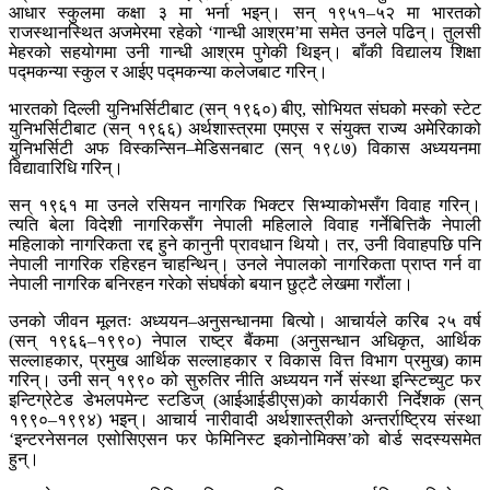
आधार स्कुलमा कक्षा ३ मा भर्ना भइन्। सन् १९५१–५२ मा भारतको
राजस्थानस्थित अजमेरमा रहेको ‘गान्धी आश्रम’मा समेत उनले पढिन्। तुलसी
मेहरको सहयोगमा उनी गान्धी आश्रम पुगेकी थिइन्। बाँकी विद्यालय शिक्षा
पद्मकन्या स्कुल र आईए पद्मकन्या कलेजबाट गरिन्।
भारतको दिल्ली युनिभर्सिटीबाट (सन् १९६०) बीए, सोभियत संघको मस्को स्टेट
युनिभर्सिटीबाट (सन् १९६६) अर्थशास्त्रमा एमएस र संयुक्त राज्य अमेरिकाको
युनिभर्सिटी अफ विस्कन्सिन–मेडिसनबाट (सन् १९८७) विकास अध्ययनमा
विद्यावारिधि गरिन्।
सन् १९६१ मा उनले रसियन नागरिक भिक्टर सिभ्याकोभसँग विवाह गरिन्।
त्यति बेला विदेशी नागरिकसँग नेपाली महिलाले विवाह गर्नेबित्तिकै नेपाली
महिलाको नागरिकता रद्द हुने कानुनी प्रावधान थियो। तर, उनी विवाहपछि पनि
नेपाली नागरिक रहिरहन चाहन्थिन्। उनले नेपालको नागरिकता प्राप्त गर्न वा
नेपाली नागरिक बनिरहन गरेको संघर्षको बयान छुट्टै लेखमा गरौंला।
उनको जीवन मूलतः अध्ययन–अनुसन्धानमा बित्यो। आचार्यले करिब २५ वर्ष
(सन् १९६६–१९९०) नेपाल राष्ट्र बैंकमा (अनुसन्धान अधिकृत, आर्थिक
सल्लाहकार, प्रमुख आर्थिक सल्लाहकार र विकास वित्त विभाग प्रमुख) काम
गरिन्। उनी सन् १९९० को सुरुतिर नीति अध्ययन गर्ने संस्था इन्स्टिच्युट फर
इन्टिग्रेटेड डेभलपमेन्ट स्टडिज् (आईआईडीएस)को कार्यकारी निर्देशक (सन्
१९९०–१९९४) भइन्। आचार्य नारीवादी अर्थशास्त्रीको अन्तर्राष्ट्रिय संस्था
‘इन्टरनेसनल एसोसिएसन फर फेमिनिस्ट इकोनोमिक्स’को बोर्ड सदस्यसमेत
हुन्।