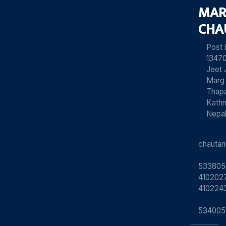
MAR
CHA
Post
13470
Jeet 
Marg
Thapa
Kath
Nepa
chauta
533805
4102027
410224
534005