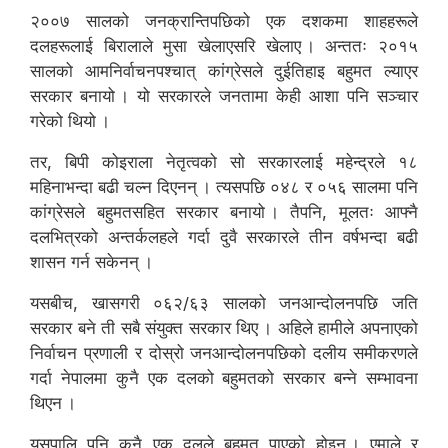
२००७ सालको जनक्रान्तिपछिको एक दशकमा शाहहरूले
दलहरूलाई बिरालाले मुसा खेलाएसरि खेलाए । अन्ततः २०१५
सालको आमनिर्वाचनपश्चात् कांग्रेसले दुईतिहाइ बहुमत ल्याएर
सरकार बनायो । यो सरकारले जनतामा केही आशा पनि सञ्चार
गरेको थियो ।
तर, बिपी कोइराला नेतृत्वको सो सरकारलाई महेन्द्रले १८
महिनाभन्दा बढी चल्न दिएनन् । त्यसपछि ०४८ र ०५६ सालमा पनि
कांग्रेसले बहुमतसहित सरकार बनायो । तैपनि, मूलतः आफ्नै
दलभित्रको अन्तर्कलहले गर्दा दुवै सरकारले तीन वर्षभन्दा बढी
शासन गर्न सकेनन् ।
यसबीच, खासगरी ०६२/६३ सालको जनआन्दोलनपछि जति
सरकार बने ती सबै संयुक्त सरकार थिए । अहिले हामीले अपनाएको
निर्वाचन प्रणाली र दोस्रो जनआन्दोलनपछिको दलीय समीकरणले
गर्दा नेपालमा कुनै एक दलको बहुमतको सरकार बन्ने सम्भावना
थिएन ।
यसपालि पनि कुनै एक दलले बहुमत पाएको होइन । एमाले र