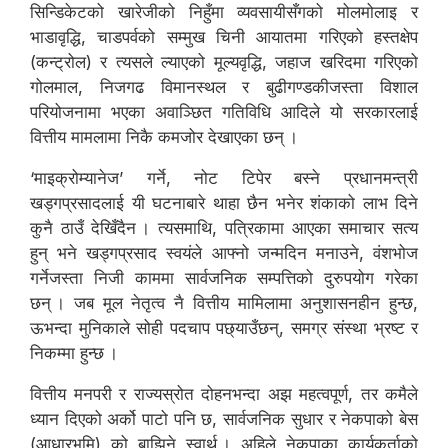
सिन्डिकेटको खारेजीको निहुँमा व्यवसायीसँगको मोलमोलाइ र
भाडावृद्धि, चाडपर्वको सम्मुख चिनी आयातमा गरिएको हस्तक्षेप
(कन्ट्रोल) र त्यसले ल्याएको मूल्यवृद्धि, जहाज खरिदमा गरिएको
गोलमाल, निजगढ विमानस्थल र बुढीगण्डकीजस्ता विशाल
परियोजनामा भएका अवाञ्छित गतिविधि आदिले यो सरकारलाई
वित्तीय मामलामा निकै कमजोर देखाएका छन् ।
‘माइक्रोम्यानेज’ गर्ने, नोट टिपेर बस्ने प्रधानमन्त्री
खड्गप्रसादलाई यी घटनाबारे थाहा छैन भनेर शंकाको लाभ दिने
कुनै ठाउँ देखिँदैन । त्यसमाथि, पत्रिकामा आएका समाचार सत्य
हुन् भने खड्गप्रसाद स्वयंले आफ्नो जन्मदिन मनाउने, वंशभोज
गर्नेजस्ता निजी काममा सार्वजनिक सम्पत्तिको दुरुपयोग गरेका
छन् । जब मूल नेतृत्व नै वित्तीय मामिलामा अनुशासनहीन हुन्छ,
ऊभन्दा मुनिकाले सोही पदचाप पछ्याउँछन्, समग्र संस्था भ्रष्ट र
निकम्मा हुन्छ ।
वित्तीय मनपरी र राज्यस्रोत दोहनभन्दा अझ महत्वपूर्ण, तर कमैले
ध्यान दिएको अर्को पाटो पनि छ, सार्वजनिक सुधार र नेकपाको बेस
(आधारभूमि) को बाझिने स्वार्थ । अहिले नेकपाका कार्यकर्ताको