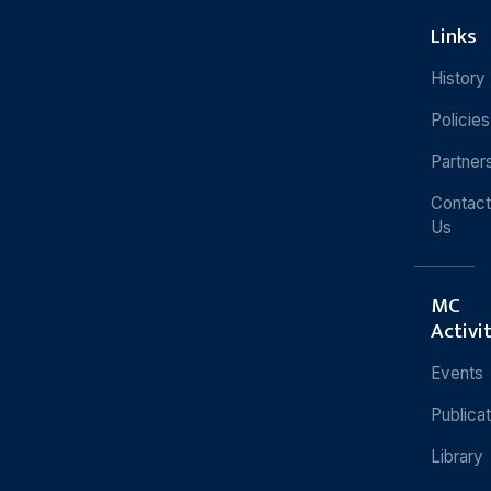
Links
History
Policies
Partner
Contact
Us
MC
Activi
Events
Publica
Library