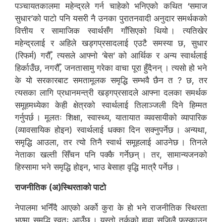
पञ्चायतकालमा महेन्द्रले गर्न चाहेको भनिएको कथित ‘समाज
सुधार’को पाटो पनि यसरी नै उनका पुरातनवादी अनुदार समर्थकको
वित्तीय र सामाजिक स्वार्थसँग गाँसिएको थियो । त्यतिखेर
महेन्द्रलाई र अहिले खड्गप्रसादलाई एउटै समस्या छ, सुधार
(रिफर्म) गरौँ, त्यसले आफ्नो ‘बेस’ को आर्थिक र अन्य स्वार्थलाई
हिर्काउँछ, नगरौँ, जनतासामु गरेका वाचा पूरा हुँदैनन् । त्यसो हो भने
के यो सरकारबाट समतामूलक समृद्धि सम्भवै छैन त ? छ, तर
त्यसका लागि प्रधानमन्त्री खड्गप्रसादले आफ्ना दलका समर्थक
समूहमध्येका केही क्षेत्रको स्वार्थलाई तिलाञ्जली दिने हिम्मत
गर्नुपर्छ । मूलतः शिक्षा, स्वास्थ्य, यातायात व्यवसायीको व्यापारिक
(व्यावसायिक होइन) स्वार्थलाई धक्का दिन सक्नुपर्नेछ । अन्यथा,
समृद्धि आउला, तर त्यो तिनै स्वार्थ समूहलाई आउनेछ । तिनले
नेताका खल्ती सिँचन पनि पक्कै गर्नेछन् । तर, सामान्यजनको
हिस्सामा भने समृद्धि होइन, भाउ बेसाहा वृद्धि मात्रै पर्नेछ ।
राजनीतिक (अ)स्थिरताको पाटो
नेपालमा भनिँदै आएको अर्को कुरा के हो भने राजनीतिक स्थिरता
भएमा समृद्धि स्वतः आउँछ । यस्तो तर्कको हावा सजिलै फुस्काउन