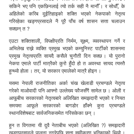
सकिने भए पनि एकछिनलाई त्यो तर्क सही नै मानौँ । र सोधौँ, के
अहिलेको करिब दुईतिहाइको शक्ति भएको नेकपाको नेतृत्व
गरिरहेका खड्गप्रसादले नै पूरै पाँच वर्ष शासन सत्ता चलाउन
सक्छन् त ?
एउटा शक्तिशाली, विपक्षीप्रति निर्मम, सूक्ष्म, व्यवस्थापन गर्ने र
अभिलेख राख्ने व्यक्ति प्रमुख भएको कम्युनिस्ट पार्टीको शासनमा
प्रमुख नेतृत्वप्रति सायदै कसैले चुनौती दिन सक्छ । यो पुरानो
नेकपा एमाले पार्टी मात्रैको कुरो हुँदो हो त अवस्था सायद त्यस्तै
हुन्थ्यो होला । तर, यो सरकार एमालेको मात्रै होइन ।
यसमा नेपाली राजनीतिका अर्का चंख खेलाडी प्रचण्डले नेतृत्व
गरेको माओवादी पनि आफ्नो उल्लेख्य फौजसँगै सामेल छ । ओली र
आफूबीच सरकारको नेतृत्वबारे अलिखित समझदारी भएको र नियत
समयमा आफूले सरकारको बागडोर हाँक्ने कुरा प्रचण्डले
स्थानविशेषबाट सार्वजनिकसमेत गरिसकेका छन् ।
हुन त विगतमा यी दुवै नेताबीच भएको (अलिखित ?) समझदारी
खड्गप्रसादले पालना नगरेपछि सत्ता समीकरण भत्किएको थियो ।