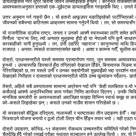
डायलाइसिस गरेर थुप्रै बिरामी जीवन लम्ब्याइरहेकै हुन्छन् । कानुनले तोकेबमो
आवश्यकताअनुसार हप्ताको एक–दुईपटक डायलाइसिस गराइरहेकै थिए । उनले केही 
उत्तर अनुमान गर्न गाह्रो छैन । यो हतारो आफूउपर मडारिइरहेको पार्टीभित
जीवनको सबैभन्दा कठिनतम आक्रमण सामना गर्नुपर्ने थियो । तर, सो समस्यासँग 
यो राजनीतिक दाउपेच राष्ट्र, जनता र उनको आफ्नै स्वास्थ्यका लागि समेत कत्ति
मिर्गौला ‘दान’मा लिए, त्यो अन्यत्र मुलुकमा हुँदो हो या नेपालमै पनि कुनै साध
कारबाहीको भागी हुनुपथ्र्यो । तर, उनी ठहरिए ‘महाराज’ ! कानुनभन्दा माथि हिजो 
राजपाठ । अन्ततः त्यसले राजतन्त्रसमेत खायो । आशा र कामना गरौँ, चुलीमा ब
दोस्रो, प्रधानमन्त्रीले यस्तो समयमा प्रत्यारोपण गराए, जुन समयमा अत्याव
हुन्थ्यो । उपचारपछि डिस्चार्ज हुँदा तंग्रिएको देखाउन हिँडेर, बिनामास्क भ
गरिराखिएको छ, तर यसले उनी र उनका सहयोगीको मुख्र्याइँको भद्दा प्रदर्शन मा
देखाएको निरीहता र दासताको प्रधानमन्त्रीले भोलि उच्च मूल्यांकन गर्देलान्– छा
तेस्रो, अहिले सबै अस्पतालमा सामान्य अप्रेसन गर्दा पनि ‘केही तलबितल प-यो भन
कसैलाई आफ्नो अनुपस्थितिमा काम गर्नका निम्ति कार्यभार दिएनन् । उनकै चिकि
मानसिक कमजोरी वा अस्वस्थताको अवाञ्छित फाइदा विभिन्न स्वार्थ समूह वा कसैप
को–कसले लिइरहेका छन् । कसले उनको नाउँमा शासन गरिरहेको छ ।
यो सरकारको बौद्धिक दरिद्रता, नालायकी र भ्रष्टताका तीन उदाहरण हेरौँ । महामार
भित्र्याउने योजना बनायो र ठूलो टोली लिएर चीन हिँड्न तयार भयो । यही एउटा 
दोस्रो उदाहरण, कोभिड–१९ संक्रमण रोकथाम उच्चस्तरीय समितिले गरेको निर्णय
चैतदेखि हुँदै गरेको एसइई परीक्षा यथावत् सञ्चालन हुने उल्लेख थियो । तर, 