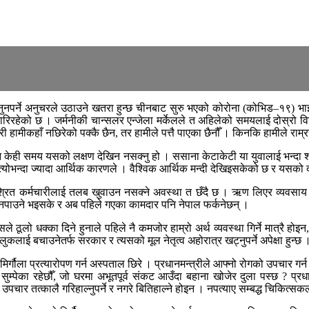
हुनुनपर्ने अनुचरले उठाउने खतरा हुन्छ चीनबाट सुरु भएको कोरोना (कोभिड–१९) भाइर
पारिरहेको छ । जर्मनीकी चान्सलर एन्जेला मर्केलले त अहिलेको समयलाई दोस्रो 
हामीकहाँ नछिरेको पक्कै छैन, तर हामीले पत्तै पाएका छैनौँ । किनकि हामीले राम्ररी र
नि केही समय यसको लक्षण देखिन नसक्नु हो । ससाना केटाकेटी या युवालाई भन्दा श
े र त्योभन्दा ज्यादा आर्थिक कारणले । वैश्विक आर्थिक मन्दी देखिइसकेको छ र यसको
श्रित कर्मचारीलाई तलब खुवाउन नसक्ने अवस्था त छँदै छ । ऋण लिएर व्यवसाय गर
ान नपाउने भइसके र अब पहिले गएका कामदार पनि नेपाल फर्कनेछन् ।
ले ठूलो धक्का दिने हुनाले पहिले नै कमजोर हाम्रो अर्थ व्यवस्था गिर्ने मात्रै हो
ुकलाई बचाउनेतर्फ सरकार र त्यसको मूल नेतृत्व अहोरात्र खट्नुपर्ने अपेक्षा हुन्छ 
मिर्गौला प्रत्यारोपण गर्न अस्पताल छिरे । प्रधानमन्त्रीले आफ्नो रोगको उपचार गर्न 
ुम्पेका रहेछौँ, जो घरमा अभूतपूर्व संकट आउँदा बहाना खोजेर दुला पस्छ ? प्रध
उपचार तत्कालै गरिहाल्नुपर्ने र नगरे बितिहाल्ने होइन । नपत्याए सम्बद्ध चिकित्सकल