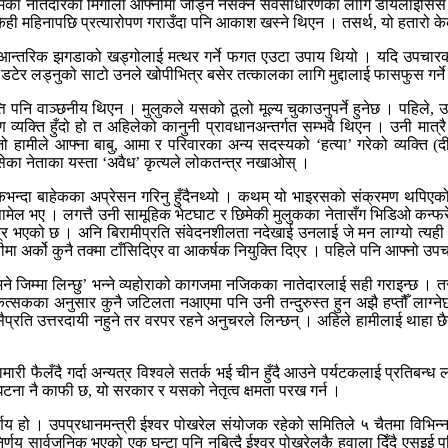
जिमका नातेदारको मिर्गौला आफ्नोमा जोड्न नसक्ने सर्वसाधारणका लागि डायलाइसिस नै
महिनापछि प्रत्यारोपण गराउँदा पनि आकाश खस्ने थिएन । तसर्थ, यो हतारो केका
्रको आन्तरिक झगडाको खड्गोलाई मत्थर गर्ने फगत एउटा उपाय थियो । यदि उपचा
डटेर लड्नुको साटो उनले खोपीभित्र बसेर तत्कालका लागि मुद्दालाई फासफुस गर्न
 पनि वाञ्छनीय थिएन । मुलुकले यसको ठूलो मूल्य चुकाउनुपर्ने हुनेछ । पहिले, उ
ारण व्यक्ति हुँदो हो त अहिलेको कानुनी प्रावधानअन्तर्गत सम्भवै थिएन । उनी मात
हामीले आफ्ना बाबु, आमा र परिवारका अन्य सदस्यको ‘हत्या’ गरेको व्यक्ति (दीपेन्द
सेका नेताका यस्ता ‘अवैध’ कृत्यले लोकतन्त्र नखाओस् ।
श्यकभन्दा बाहेकका अप्रेसन गरिनु हुँदैनथ्यो । कथम् यो भाइरसको संक्रमण थप
िडमा सामेल भए । लगत्तै उनी सामूहिक भेटघाट र छिमेकी मुलुकका नेतासँग भिडिओ 
त्र भएको छ । अनि बिरामीप्रति संवेदनशीलता नदेखाई उनलाई जे मन लाग्यो त्यही 
तीमा अर्को कुनै तक्मा टाँसिदिएर वा आकर्षक नियुक्ति दिएर । पहिले पनि आफ्नो उप
े जिम्मा लिन्छु’ भन्ने व्यहोराको कागजमा नजिकका नातेदारलाई सही गराइन्छ । तर, त
त्सकका अनुसार कुनै जटिलता नआएमा पनि उनी तन्दुरुस्त हुन अझै हप्तौँ लाग्नेछ 
्रति उत्तरदायी नहुने तर वरपर रहने अनुचरले लिन्छन् । अहिले हामीलाई थाहा छैन
ी फैलँदै गर्दा अन्यत्र विश्वले सतर्क भई चीन हुँदै आउने पर्यटकलाई प्रतिबन्ध ल
घटना नै काफी छ, यो सरकार र यसको नेतृत्व क्षमता परख गर्न ।
 हो । उपप्रधानमन्त्री ईश्वर पोखरेल संयोजक रहेको समितिले ५ चैतमा विभिन्न
यो निर्णय सार्वजनिक भएको एक घन्टा पनि नबित्दै ईश्वर पोखरेलकै हवाला दिँदै 