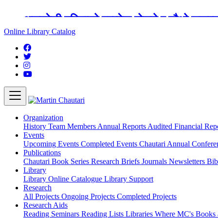
अङ्ग्रेजी महिनाको प्रत्येक दोस्रो र चौथो शुक्
Online Library Catalog
Organization
History
Team
Members
Annual Reports
Audited Financial Rep
Events
Upcoming Events
Completed Events
Chautari Annual Confer
Publications
Chautari Book Series
Research Briefs
Journals
Newsletters
Bib
Library
Library
Online Catalogue
Library Support
Research
All Projects
Ongoing Projects
Completed Projects
Research Aids
Reading Seminars
Reading Lists
Libraries Where MC's Books 