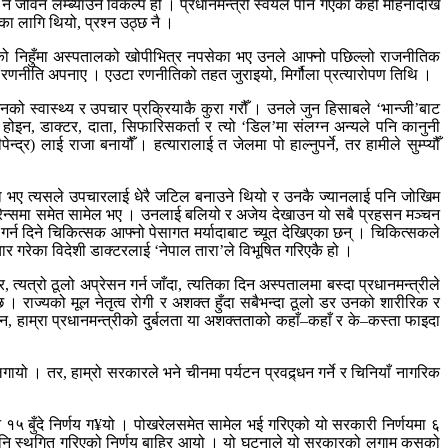
 जीवन लम्ब्याउने विकल्प हो । प्रधानमन्त्री स्वयंले पनि गएका केही महिनादेखि
 लागि थियो, प्रश्न उठ्छ नै ।
रको निहुँमा अस्पतालको खोपीभित्र नपसेका भए उनले आफ्नो पछिल्लो राजनीतिक
े रणनीति अपनाए । एउटा रणनीतिको तहत जुराइयो, मिर्गौला प्रत्यारोपण तिथि ।
नको स्वास्थ्य र उपचार प्रक्रियाकै कुरा गरौँ । उनले जुन हिसाबले ‘भान्जी’बाट
्रै होइन, डाक्टर, दाता, सिफारिसकर्ता र त्यो ‘डिल’मा संलग्न अन्यले पनि कानुनी
्र) लाई राजा बनायौँ । हत्यारालाई त जेलमा पो हाल्नुपर्ने, तर हामीले सुम्प्यौँ
िएको भए त्यसले उपचारलाई धेरै जटिल बनाउने थियो र उनकै ज्यानलाई पनि जोखिम
कन्फरेन्समा समेत सामेल भए । उनलाई बलियो र अजेय देखाउन यो सबै प्रहसन मञ्चन
गर्न दिने चिकित्सक आफ्नो पेसागत मर्यादाबाट च्यूत देखिएका छन् । चिकित्सकले
चार गरेका विदेशी डाक्टरलाई ‘नेपाल तारा’ले विभूषित गरिएकै हो ।
्यत्रो ठूलो अप्रेसन गर्न जाँदा, त्यतिका दिन अस्पतालमा बस्दा प्रधानमन्त्रीले
। राज्यको मूल नेतृत्व रोगी र अशक्त हुँदा सबैभन्दा ठूलो डर उनको शारीरिक र
, हाम्रा प्रधानमन्त्रीको दुर्बलता या अशक्तताको कहाँ–कहाँ र के–कस्ता फाइदा
गायो । तर, हाम्रो सरकारले भने चीनमा पर्यटन प्रवद्र्धन गर्ने र चिनियाँ नागरिक
 १५ बुँदे निर्णय ग¥यो । पोखरेलसमेत सामेल भई गरिएको यो सरकारी निर्णयमा ६
एसइई पनि स्थगित गरिएको निर्णय बाहिर आयो । यो घटनाले यो सरकारको लगाम कसको