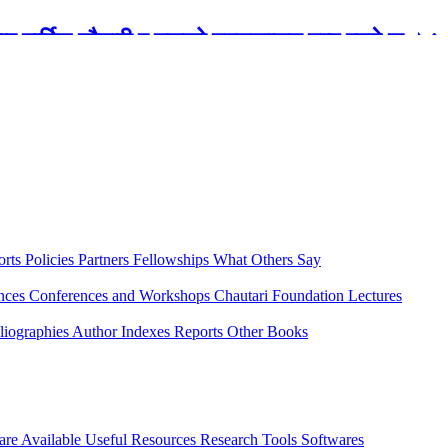
रबार मार्टिन चौतारी र यसको पुस्तकालय बन्द रहने छ ।
orts
Policies
Partners
Fellowships
What Others Say
ences
Conferences and Workshops
Chautari Foundation Lectures
liographies
Author Indexes
Reports
Other Books
are Available
Useful Resources
Research Tools
Softwares