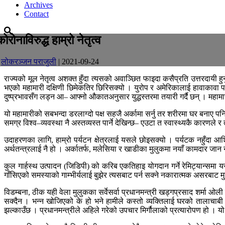
Archives
Contact
कोरोनाविरुद्ध हाम्रो नेतृत्व
-
लोकरञ्‍जन पराजुली
| 2021-09-24
राज्यको मूल नेतृत्व अशक्त हुँदा त्यसको अवाञ्छित फाइदा कसैप्रति उत्तरदायी 
भएको महामारी दक्षिणी छिमेकतिर छिरिसक्यो । युरोप र अमेरिकालाई हावाकावा 
दुष्प्रभावसँग लड्न आ– आफ्नो औकातअनुसार युद्धस्तरमा तयारी गर्दै छन् । महामारी 
यो महामारीको सबभन्दा डरलाग्दो पक्ष सहजै अर्कामा सर्नु तर शरीरमा घर बनाए प
समग्र विश्व–व्यवस्था नै अस्तव्यस्त पार्ने देखिन्छ– एउटा त स्वास्थ्यकै कारणल
उदाहरणका लागि, हाम्रो पर्यटन क्षेत्रलाई यसले छोइसक्यो । पर्यटक नहुँदा आ
अर्थतन्त्रलाई नै हो । अर्कातर्फ, मलेसिया र खाडीका मुलुकमा नयाँ कामदार ज
कुल गार्हस्थ उत्पादन (जिडिपी) को करिब एकतिहाइ योगदान गर्ने रेमिट्यान्समा यस
गाँसिएको समस्याको गाम्भीर्यलाई बुझेर त्यसबाट पर्न सक्ने नकारात्मक असरबाट मुल
विडम्बना, ठीक यही वेला मुलुकका सर्वेसर्वा प्रधानमन्त्री खड्गप्रसाद शर्मा ओली 
सक्दैन । भन्न खोजिएको के हो भने हामीले कस्तो व्यक्तिलाई घरको तालाचाबी स
झल्काउँछ । प्रधानमन्त्रीले अहिले गरेको उपचार मिर्गौलाको प्रत्यारोपण हो । यो 