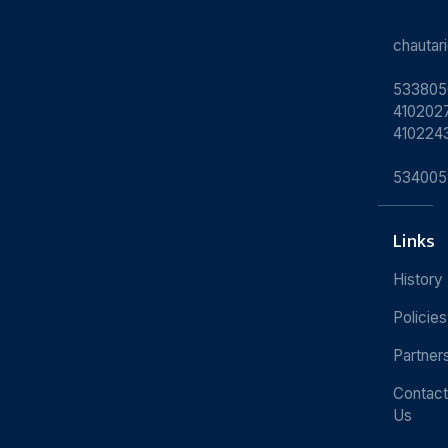
chauta
533805
4102027
410224
534005
Links
History
Policies
Partner
Contact
Us