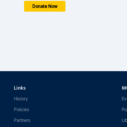
Donate Now
Links
MC
History
Ev
Policies
Pu
Partners
Li