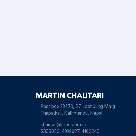
MARTIN CHAUTARI
Post box 13470, 27 Jeet Jung Marg
Thapathali, Kathmandu, Nepal
chautari@mos.com.np
5338050, 4102027, 4102243