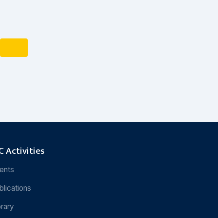
 Activities
ents
blications
brary