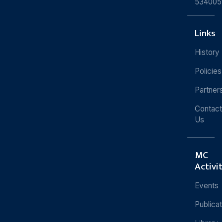
534005
Links
History
Policies
Partner
Contact
Us
MC
Activi
Events
Publica