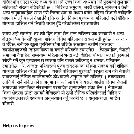
देखिए पनि एउटा प्रष्ट तथ्य के हो भने उच्च शिक्षा अध्ययन गर्ने पुरुषको तुलनामा
महिलाको संख्या बढिरहेको छ । निश्चित समुदाय, जस्तै दलित, मुस्लिम र केही
अन्य समुदायबाहेक खास गरी निम्नमध्यम या मध्यम वर्गमा महिला शिक्षाले स्वीकृति
पाएको मात्रै यसले देखाउँदैन् कि आउँदा दिनमा पुरुषभन्दा महिलाले बढी शैक्षिक
योग्यता हासिल गर्ने स्थिति तयार हुँदै गरेकोसमेत प्रष्ट्याउँछ ।
समय अझै लाग्नेछ, तर त्यो दिन टाढा छैन भन्न सकिन्छ जब सरकारी र अन्य
क्षेत्रमा 'भ्याकेन्सी' खुल्दा आवेदन दिनेमा महिलाको संख्या बढी हुनेछ । आरक्षण
त छँदैछ, उनीहरु खुला प्रतिस्पर्धामा उत्तिकै संख्यामा उत्तीर्ण हुनसक्दा
कार्यालयहरुको 'डाइनामिक्स'मा यसले परिवर्तन ल्याउनेछ । त्यसबाहेक, नेपाली
समाजमा वैवाहिक सम्बन्धमा महिलाको भन्दा बढी शैक्षिक योग्यता भएको पुरुषको
खोजी गर्ने जुन प्रचलन छ त्यसमा पनि यसले कठिनाइ र अन्ततः परिवर्तन
ल्याउनेछ । र, अन्ततः परिवारको पुरुष सदस्यभन्दा महिला सदस्य बढी शैक्षिक
योग्यता हासिल गरेको हुनेछ । यसले परिवारमा पुरुषको प्रभुत्व कम गरी नेपाली
समाजलाई लैंगिक समानतातर्फ डो¥याउने अनुमान गर्न सकिन्छ । तत्कालका
लागि यी सबै संकेत कोरा अनुमान जस्तो लागे पनि यसले आउँदा दिनमा नेपाली
समाजको सामाजिक संरचनामा प्रभावित तुल्याउनेमा शंका छैन । नेपालको
शिक्षा क्षेत्रमा छोटो समयमै देखिएको यो ठूलो लैंगिक परिवर्तनलाई मिहिन र
व्यवस्थिततवरले अध्ययन-अनुसन्धान गर्नु जरुरी छ । अनुसन्धाता, मार्टिन
चौतारी
Help us to grow