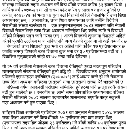
सोभन्दा माथिल्लो तहमा अध्ययन गर्ने विद्यार्थीको संख्या करिब ३३ हजार थियो ।
आर्थिक वर्ष २०७०-७१ मा सो संंख्या बढेर करिब ४ लाख ५९ हजार पुगेको छ ।
अर्थात् २०४६-४७ को भन्दा १४ गुणा बढी विद्यार्थी अहिले नेपालभित्रै उच्च शिक्षा
अध्ययनरत् छन् । त्यसबाहेक, उच्च शिक्षा अध्ययनका लागि बर्सेनि विदेशिने
नेपालीको संख्या उल्लेख्य छ । एक अनुमानअनुसार २०४६ सालमा जति नेपाली
विद्यार्थी नेपालभित्रै उच्च शिक्षा अध्ययन गरिरहेका थिए करिब त्यति नै विद्यार्थी
अहिले विदेशमा पढ्न जाने गरेका छन् । आफ्नै विगतको तुलनामा नेपालले अहिले
गरेको प्रगति उल्लेख्य मान्न सकिए पनि अन्य देशको तुलनामा यो अझै कमजोर छ
। नेपालको उच्च शिक्षाको कुल भर्ना दर अहिले पनि करिब १७ प्रतिशतमात्र छ
जबकि समग्र विश्वको उच्च शिक्षामा कुल भर्ना दर ३० प्रतिशतभन्दा बढी छ ।
विकसित मुलुकहरुको सोही दर ७० भन्दा माथि देखिन्छ ।
यो २५ वर्षे अवधिमा नेपालको उच्च शिक्षामा देखिएको एउटा महत्वपूर्ण परिवर्तन
छात्राहरुको संख्यामा देखिएको ठूलो वृद्धि हो । विश्वविद्यालय अनुदान आयोगको
पछिल्लो इएमआइएस प्रतिवेदन (२०७०-७१) लाई आधार मान्ने हो भने नेपालमा
उच्च शिक्षा अध्ययन गर्नेहरुमा छात्रको भन्दा छात्राको संख्या धेरै भइसकेको छ
। पछिल्ला वर्षमा एसएलसी परीक्षामा सम्मिलित हुनेहरुमा पनि छात्राहरुकै संख्या
बढी हुन थालेको छ । स्मरणीय छ, लामो समय औपचारिक अध्ययनबाट वञ्चित
नेपाली महिलाले २००२ सालमा पद्मशमशेर शासनारुढ भएपछि मात्र स्कुलमै
गएर अध्ययन गर्न छुट पाएका थिए ।
राष्ट्रिय शिक्षा आयोगको प्रतिवेदन २०४९ का अनुसार नेपालमा २०४८ सालमा
उच्च शिक्षा अध्ययन गर्ने विद्यार्थीमध्ये १५ प्रतिशतभन्दा कम छात्रा थिए
(प्रमाणपत्र तहसहित जोड्दा २३ प्रतिशत) भने बाँकी करिब ८५ प्रतिशत पुरुष
थिए । सो अनुपातमा व्यापक परिवर्तन भएर अहिले छात्राहरु ५१ प्रतिशतभन्दा