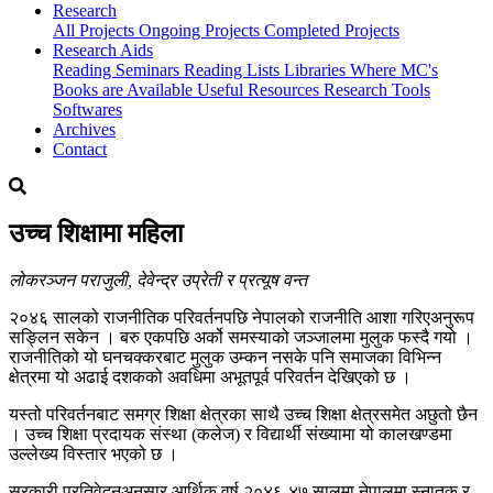
Research
All Projects
Ongoing Projects
Completed Projects
Research Aids
Reading Seminars
Reading Lists
Libraries Where MC's
Books are Available
Useful Resources
Research Tools
Softwares
Archives
Contact
उच्च शिक्षामा महिला
लोकरञ्जन पराजुली, देवेन्द्र उप्रेती र प्रत्यूष वन्त
२०४६ सालको राजनीतिक परिवर्तनपछि नेपालको राजनीति आशा गरिएअनुरूप
सङ्लिन सकेन । बरु एकपछि अर्को समस्याको जञ्जालमा मुलुक फस्दै गयो ।
राजनीतिको यो घनचक्करबाट मुलुक उम्कन नसके पनि समाजका विभिन्न
क्षेत्रमा यो अढाई दशकको अवधिमा अभूतपूर्व परिवर्तन देखिएको छ ।
यस्तो परिवर्तनबाट समग्र शिक्षा क्षेत्रका साथै उच्च शिक्षा क्षेत्रसमेत अछुतो छैन
। उच्च शिक्षा प्रदायक संस्था (कलेज) र विद्यार्थी संख्यामा यो कालखण्डमा
उल्लेख्य विस्तार भएको छ ।
सरकारी प्रतिवेदनअनुसार आर्थिक वर्ष २०४६-४७ सालमा नेपालमा स्नातक र