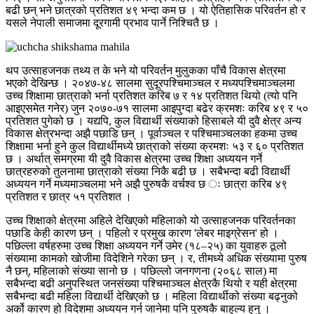
बढी छन् भने छात्रको प्रतिशत ४९ भन्दा कम छ । यो ऐतिहासिक परिवर्तन हो र
यसले नेपाली समाजमा दूरगामी प्रभाव पार्ने निश्चितै छ ।
थप उत्साहजनक तथ्य त के भने यो परिवर्तन मुलुकका पाँचै विकास क्षेत्रमा
भएको देखिन्छ । २०४७-४८ सालमा सुदूरपश्चिमाञ्चल र मध्यपश्चिमाञ्चलमा
उच्च शिक्षामा छात्राको भर्ना प्रतिशत करिब ७ र १४ प्रतिशत थियो (त्यो पनि
आइएसमेत गनेर) जुन २०७०-७१ सालमा आइपुग्दा बढेर क्रमशः करिब ४९ र ५०
प्रतिशत पुगेको छ । यद्यपि, कुल विद्यार्थी संख्याको हिसाबले यी दुवै क्षेत्र अन्य
विकास क्षेत्रभन्दा अझै पछाडि छन् । पूर्वाञ्चल र पश्चिमाञ्चलका हकमा उच्च
शिक्षामा भर्ना हुने कुल विद्यार्थीमध्ये छात्राको संख्या क्रमशः ५३ र ६० प्रतिशत
छ । अर्थात् समग्रमा यी दुवै विकास क्षेत्रमा उच्च शिक्षा अध्ययन गर्ने
छात्रहरुको तुलनामा छात्राको संख्या निकै बढी छ । सबैभन्दा बढी विद्यार्थी
अध्ययन गर्ने मध्यमाञ्चलमा भने अझै पुरुषकै वर्चश्व छ ः छात्रा करिब ४९
प्रतिशत र छात्र ५१ प्रतिशत ।
उच्च शिक्षाको क्षेत्रमा अहिले देखिएको महिलाको यो उत्साहजनक परिवर्तनका
पछाडि केही कारण छन् । पहिलो र प्रमुख कारण 'लेबर माइग्रेसन' हो ।
पछिल्ला वर्षहरुमा उच्च शिक्षा अध्ययन गर्ने उमेर (१८–२५) का युवाहरु ठूलो
संख्यामा कामको खोजीमा विदेशिने गरेका छन् । र, तीमध्ये अधिक संख्यामा पुरुष
नै छन्, महिलाको संख्या सानो छ । पछिल्लो जनगणना (२०६८ साल) मा
सबैभन्दा बढी अनुपस्थित जनसंख्या पश्चिमाञ्चल क्षेत्रकै थियो र यही क्षेत्रमा
सबैभन्दा बढी महिला विद्यार्थी देखिएको छ । महिला विद्यार्थीको संख्या बढ्नुको
अर्को कारण हो विदेशमा अध्ययन गर्न जानेमा पनि पुरुषकै बाहुल्य हुनु ।