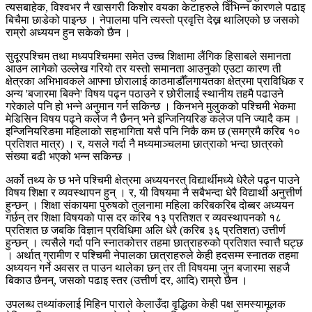
त्यसबाहेक, विश्वभर नै खासगरी किशोर वयका केटाहरुले विभिन्न कारणले पढाइ
बिचैमा छाडेको पाइन्छ । नेपालमा पनि त्यस्तो प्रवृत्ति देख्न थालिएको छ जसको
राम्रो अध्ययन हुन सकेको छैन ।
सुदूरपश्चिम तथा मध्यपश्चिममा समेत उच्च शिक्षामा लैंगिक हिसाबले समानता
आउन लागेको उल्लेख गरियो तर यस्तो समानता आउनुको एउटा कारण ती
क्षेत्रका अभिभावकले आफ्ना छोरालाई काठमाडौँलगायतका क्षेत्रमा प्राविधिक र
अन्य 'बजारमा बिक्ने' विषय पढ्न पठाउने र छोरीलाई स्थानीय तहमै पढाउने
गरेकाले पनि हो भन्ने अनुमान गर्न सकिन्छ । किनभने मुलुकको पश्चिमी भेकमा
मेडिसिन विषय पढ्ने कलेज नै छैनन् भने इन्जिनियरिङ कलेज पनि ज्यादै कम ।
इन्जिनियरिङमा महिलाको सहभागिता यसै पनि निकै कम छ (समग्रमै करिब १०
प्रतिशत मात्र) । र, यसले गर्दा नै मध्यमाञ्चलमा छात्राको भन्दा छात्रको
संख्या बढी भएको भन्न सकिन्छ ।
अर्को तथ्य के छ भने पश्चिमी क्षेत्रमा अध्ययनरत् विद्यार्थीमध्ये धेरैले पढ्न पाउने
विषय शिक्षा र व्यवस्थापन हुन् । र, यी विषयमा नै सबैभन्दा धेरै विद्यार्थी अनुत्तीर्ण
हुन्छन् । शिक्षा संकायमा पुरुषको तुलनामा महिला करिबकरिब दोब्बर अध्ययन
गर्छन् तर शिक्षा विषयको पास दर करिब १३ प्रतिशत र व्यवस्थापनको १८
प्रतिशत छ जबकि विज्ञान प्रविधिमा अलि धेरै (करिब ३६ प्रतिशत) उत्तीर्ण
हुन्छन् । त्यसैले गर्दा पनि स्नातकोत्तर तहमा छात्राहरुको प्रतिशत स्वात्तै घट्छ
। अर्थात् ग्रामीण र पश्चिमी नेपालका छात्राहरुले केही हदसम्म स्नातक तहमा
अध्ययन गर्ने अवसर त पाउन थालेका छन् तर ती विषयमा जुन बजारमा सहजै
बिकाउ छैनन्, जसको पढाइ स्तर (उत्तीर्ण दर, आदि) राम्रो छैन ।
उपलब्ध तथ्यांकलाई मिहिन पाराले केलाउँदा वृद्धिका केही पक्ष समस्यामूलक