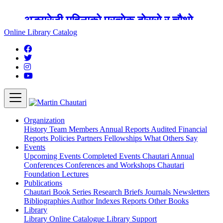
अङ्ग्रेजी महिनाको प्रत्येक दोस्रो र चौथो
शुक्रबार मार्टिन चौतारी र यसको पुस्तकालय
Online Library Catalog
बन्द रहने छ ।
Organization
History
Team
Members
Annual Reports
Audited Financial
Reports
Policies
Partners
Fellowships
What Others Say
Events
Upcoming Events
Completed Events
Chautari Annual
Conferences
Conferences and Workshops
Chautari
Foundation Lectures
Publications
Chautari Book Series
Research Briefs
Journals
Newsletters
Bibliographies
Author Indexes
Reports
Other Books
Library
Library
Online Catalogue
Library Support