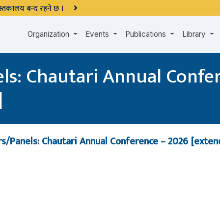
 पुस्तकालय बन्द रहने छ ।
Organization
Events
Publications
Library
els: Chautari Annual Confe
]
rs/Panels: Chautari Annual Conference – 2026 [exte