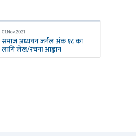
01.Nov.2021
समाज अध्ययन जर्नल अंक १८ का
लागि लेख/रचना आह्वान