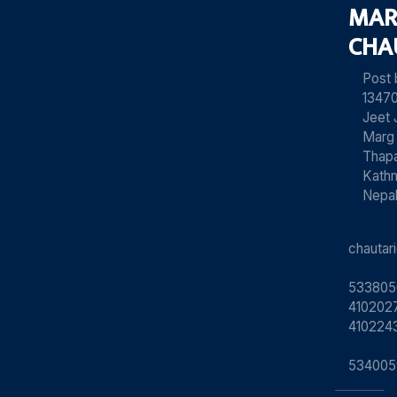
MAR
CHA
Post
13470
Jeet 
Marg
Thapa
Kath
Nepa
chauta
533805
4102027
410224
534005