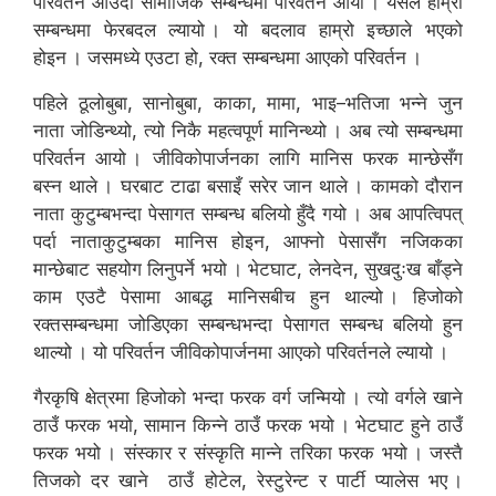
परिवर्तन आउँदा सामाजिक सम्बन्धमा परिवर्तन आयो । यसले हाम्रा
सम्बन्धमा फेरबदल ल्यायो । यो बदलाव हाम्रो इच्छाले भएको
होइन । जसमध्ये एउटा हो, रक्त सम्बन्धमा आएको परिवर्तन ।
पहिले ठूलोबुबा, सानोबुबा, काका, मामा, भाइ–भतिजा भन्ने जुन
नाता जोडिन्थ्यो, त्यो निकै महत्वपूर्ण मानिन्थ्यो । अब त्यो सम्बन्धमा
परिवर्तन आयो । जीविकोपार्जनका लागि मानिस फरक मान्छेसँग
बस्न थाले । घरबाट टाढा बसाइँ सरेर जान थाले । कामको दौरान
नाता कुटुम्बभन्दा पेसागत सम्बन्ध बलियो हुँदै गयो । अब आपत्विपत्
पर्दा नाताकुटुम्बका मानिस होइन, आफ्नो पेसासँग नजिकका
मान्छेबाट सहयोग लिनुपर्ने भयो । भेटघाट, लेनदेन, सुखदुःख बाँड्ने
काम एउटै पेसामा आबद्ध मानिसबीच हुन थाल्यो । हिजोको
रक्तसम्बन्धमा जोडिएका सम्बन्धभन्दा पेसागत सम्बन्ध बलियो हुन
थाल्यो । यो परिवर्तन जीविकोपार्जनमा आएको परिवर्तनले ल्यायो ।
गैरकृषि क्षेत्रमा हिजोको भन्दा फरक वर्ग जन्मियो । त्यो वर्गले खाने
ठाउँ फरक भयो, सामान किन्ने ठाउँ फरक भयो । भेटघाट हुने ठाउँ
फरक भयो । संस्कार र संस्कृति मान्ने तरिका फरक भयो । जस्तै
तिजको दर खाने ठाउँ होटेल, रेस्टुरेन्ट र पार्टी प्यालेस भए ।