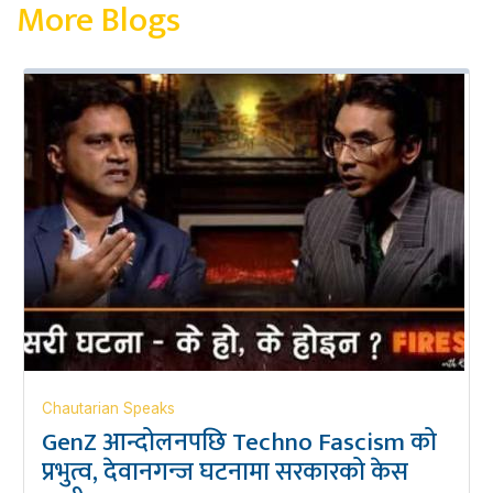
More Blogs
Chautarian Speaks
GenZ आन्दोलनपछि Techno Fascism को
प्रभुत्व, देवानगन्ज घटनामा सरकारको केस