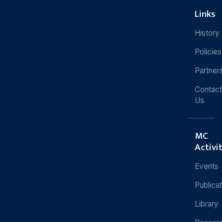
Links
History
Policies
Partner
Contact
Us
MC
Activi
Events
Publica
Library