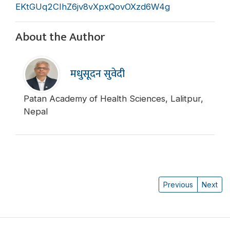
EKtGUq2CIhZ6jv8vXpxQovOXzd6W4g
About the Author
मधुसूदन सुवेदी
Patan Academy of Health Sciences, Lalitpur,
Nepal
Previous
Next