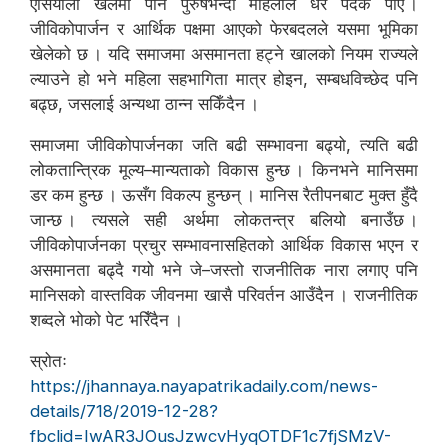
एसियाली खेलमा पनि पुरुषभन्दा महिलाले धेरै पदक पाए ।
जीविकोपार्जन र आर्थिक पक्षमा आएको फेरबदलले यसमा भूमिका
खेलेको छ । यदि समाजमा असमानता हट्ने खालको नियम राज्यले
ल्याउने हो भने महिला सहभागिता मात्र होइन, सम्बधविच्छेद पनि
बढ्छ, जसलाई अन्यथा ठान्न सकिँदैन ।
समाजमा जीविकोपार्जनका जति बढी सम्भावना बढ्यो, त्यति बढी
लोकतान्त्रिक मूल्य–मान्यताको विकास हुन्छ । किनभने मानिसमा
डर कम हुन्छ । ऊसँग विकल्प हुन्छन् । मानिस रैतीपनबाट मुक्त हुँदै
जान्छ । त्यसले सही अर्थमा लोकतन्त्र बलियो बनाउँछ ।
जीविकोपार्जनका प्रचुर सम्भावनासहितको आर्थिक विकास भएन र
असमानता बढ्दै गयो भने जे–जस्तो राजनीतिक नारा लगाए पनि
मानिसको वास्तविक जीवनमा खासै परिवर्तन आउँदैन । राजनीतिक
शब्दले भोको पेट भरिँदैन ।
स्रोतः
https://jhannaya.nayapatrikadaily.com/news-
details/718/2019-12-28?
fbclid=IwAR3JOusJzwcvHyqOTDF1c7fjSMzV-