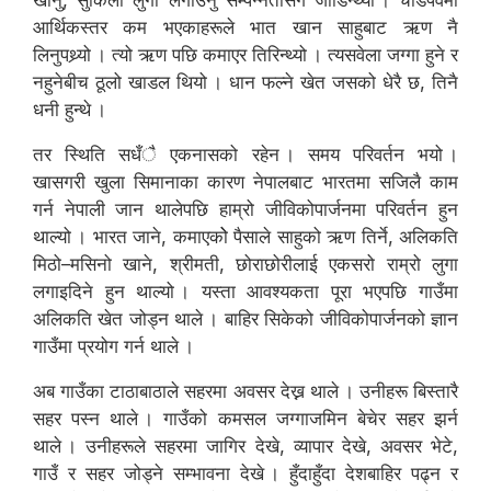
खानु, सुकिलो लुगा लगाउनु सम्पन्नतासँग जोडिन्थ्यो । चाडपर्वमा
आर्थिकस्तर कम भएकाहरूले भात खान साहुबाट ऋण नै
लिनुपथ्र्यो । त्यो ऋण पछि कमाएर तिरिन्थ्यो । त्यसवेला जग्गा हुने र
नहुनेबीच ठूलो खाडल थियो । धान फल्ने खेत जसको धेरै छ, तिनै
धनी हुन्थे ।
तर स्थिति सधँै एकनासको रहेन । समय परिवर्तन भयो ।
खासगरी खुला सिमानाका कारण नेपालबाट भारतमा सजिलै काम
गर्न नेपाली जान थालेपछि हाम्रो जीविकोपार्जनमा परिवर्तन हुन
थाल्यो । भारत जाने, कमाएकोे पैसाले साहुको ऋण तिर्ने, अलिकति
मिठो–मसिनो खाने, श्रीमती, छोराछोरीलाई एकसरो राम्रो लुगा
लगाइदिने हुन थाल्यो । यस्ता आवश्यकता पूरा भएपछि गाउँमा
अलिकति खेत जोड्न थाले । बाहिर सिकेको जीविकोपार्जनको ज्ञान
गाउँमा प्रयोग गर्न थाले ।
अब गाउँका टाठाबाठाले सहरमा अवसर देख्न थाले । उनीहरू बिस्तारै
सहर पस्न थाले । गाउँको कमसल जग्गाजमिन बेचेर सहर झर्न
थाले । उनीहरूले सहरमा जागिर देखे, व्यापार देखे, अवसर भेटे,
गाउँ र सहर जोड्ने सम्भावना देखे । हुँदाहुँदा देशबाहिर पढ्न र