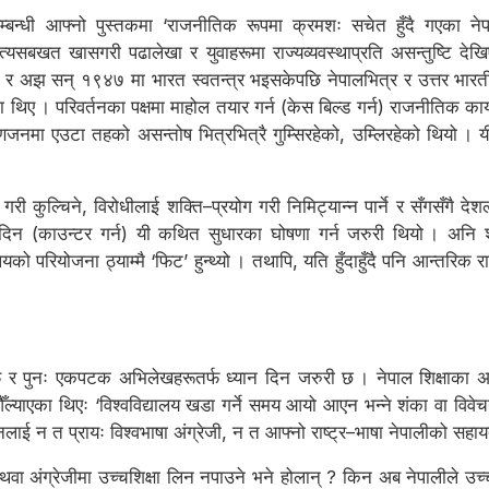
ससम्बन्धी आफ्नो पुस्तकमा ‘राजनीतिक रूपमा क्रमशः सचेत हुँदै गएका नेप
त्यसबखत खासगरी पढालेखा र युवाहरूमा राज्यव्यवस्थाप्रति असन्तुष्टि दे
र अझ सन् १९४७ मा भारत स्वतन्त्र भइसकेपछि नेपालभित्र र उत्तर भारतीय
का थिए । परिवर्तनका पक्षमा माहोल तयार गर्न (केस बिल्ड गर्न) राजनीतिक का
णजनमा एउटा तहको असन्तोष भित्रभित्रै गुम्सिरहेको, उम्लिरहेको थियो । य
 कुल्चिने, विरोधीलाई शक्ति–प्रयोग गरी निमिट्यान्न पार्ने र सँगसँगै देशल
िन (काउन्टर गर्न) यी कथित सुधारका घोषणा गर्न जरुरी थियो । अनि शासकक
को परियोजना ठ्याम्मै ‘फिट’ हुन्थ्यो । तथापि, यति हुँदाहुँदै पनि आन्तरिक
्फ र पुनः एकपटक अभिलेखहरूतर्फ ध्यान दिन जरुरी छ । नेपाल शिक्षाका अन
ल्याएका थिएः ‘विश्वविद्यालय खडा गर्ने समय आयो आएन भन्ने शंका वा विवे
नलाई न त प्रायः विश्वभाषा अंग्रेजी, न त आफ्नो राष्ट्र–भाषा नेपालीको सहायत
अथवा अंग्रेजीमा उच्चशिक्षा लिन नपाउने भने होलान् ? किन अब नेपालीले उच्च 