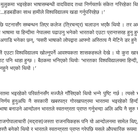
की मुलुकमा भइरहेका भाषासम्बन्धी वादविवाद तथा निर्णयतर्फ संकेत गरिरहेका थिए
ले...हडबडीका साथ हामीले विश्वविद्यालय खडा गर्नुपरिरहेछ ।’
पछि पटनासँग सम्बन्धन लिएर कलेज (त्रिचन्द्र) चलाउन भएकै थियो । तर अब 
्तीय भाषामा या हिन्दीमा नेपालमा पढाउनु भनेको भारतको एउटा प्रान्तसरह हुनु ह
े अगाडि भनेका छन्, ‘यसरी भाषाको लोपद्वारा आफ्नो अस्तित्व नै मेटिने डर हुन
ालै एउटा विश्वविद्यालय खोल्नुपर्ने आवश्यकता शासकहरूले देखे । यो कुरा खास
नि थाहा हुन्छ । बैठकमा भनिएको थियोः ‘भारतका विश्वविद्यालयमा हिन्दी, बं
 नहुने भएको थियो ।’
ा भइरहेको परिवर्तनसँग मज्जैले गाँसिएको थियो भन्ने पुष्टि गर्छ । त्यसो भए
निर्णय हुनुअघि नै सरकारी खबरपत्र गोरखापत्रमा भारतमा भइरहेको हिन्दी
 भाषा बनाउने आन्दोलन भारतले स्वतन्त्रता प्राप्त गर्नुभन्दा अलि अघि नै सुर
र्ती राजगोपालाचारी (मद्रास)जस्ता राजनयिकहरू पनि यो आन्दोलनमा सामेल थिए
स्तै बनेको थियो र भारतले स्वतन्त्रता प्राप्त गरेपछि यसले औपचारिक रूपमा मा