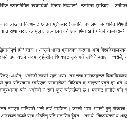
 उपसमितिले खर्चपर्चको हिसाब निकाल्यो, उनीहरू झस्किए । उनीहरूले सोच
मा ८–१० लाख त विदेशबाट आउने प्रोफेसर (किनकि नेपालमा जनशक्ति थिएन)को
, त्यो त राणा सरकारले मुलुक सञ्चालन गर्न एक वर्षमा खर्च गरेको रकमबरा
बुद्धिमानीपूर्ण हुने’ बताए । आफूले भारत भ्रमणका क्रममा अन्य विश्वविद्यालयक
 उपाध्यक्षले सुरुमा दुई–तीन विषयबाट सुरु गर्न सकिने बताए । त्यसैले, आर्थ
टिए (अर्थात्, अंग्रेजी कायमै रहने भयो), तब राणा शासकहरूले विश्वविद्यालय
ो कुरा पत्रिकामा छापिएका सामग्रीको ‘बिट्विन द लाइन्स’ पढ्ने हो भने था
न्दुस्थानमा पनि अंग्रेजी नै रहने कुरा चलिरहेको छ । यसबाट हामीले पनि चुप 
्यालय नभएमा मानिसले भन्ने ठाउँ पाउँछन् । जस्तो भाषा आफ्नो हुनु गौरवको 
 आवश्यक रूपले पैसा ओइरिनु पनि मनासिव हुँदैन । तसर्थ, किफायतसाथ आफूलाई