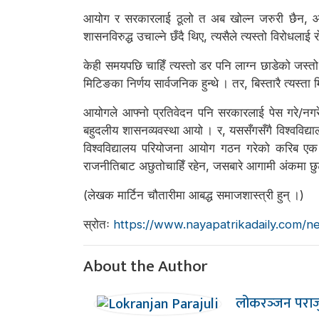
आयोग र सरकारलाई ठूलो त अब खोल्न जरुरी छैन, आर्थ
शासनविरुद्ध उचाल्ने छँदै थिए, त्यसैले त्यस्तो विरोधलाई
केही समयपछि चाहिँ त्यस्तो डर पनि लाग्न छाडेको जस्त
मिटिङका निर्णय सार्वजनिक हुन्थे । तर, बिस्तारै त्यस्त
आयोगले आफ्नो प्रतिवेदन पनि सरकारलाई पेस गरे/नगरे
बहुदलीय शासनव्यवस्था आयो । र, यससँगसँगै विश्वविद्य
विश्वविद्यालय परियोजना आयोग गठन गरेको करिब एक दश
राजनीतिबाट अछुतोचाहिँ रहेन, जसबारे आगामी अंकमा छुट्
(लेखक मार्टिन चौतारीमा आबद्ध समाजशास्त्री हुन् ।)
स्रोतः
https://www.nayapatrikadaily.com/n
About the Author
लोकरञ्‍जन पराज