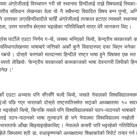
 रूपमा अंग्रेजीलाई विस्थापन गरी सो स्थानमा हिन्दीलाई राख्ने विषयलाई स्विका-
रतीय संविधान लेखनका वेला यो नै सबैभन्दा विवादित विषय बन्न पुग्यो, अनि
 उत्तरका उग्रहिन्दीवादीले चाहिँ अंग्रेजीलाई तत्काल हटाएर त्यसको स्थानमा
, उत्तर भारतीय क्षेत्रमा भइरहेका गतिविधिबारे मात्र धेरै जानकार थिए ।
ंग्रेस पार्टीले एउटा निर्णय ग-यो, जसमा भनिएको थियो, केन्द्रीय सरकारक
े संविधानलेखनमा भाषाबारे जत्तिको अर्को कुनै विवादास्पद दफा थिएन भन
री मत प¥यो । दोस्रो चरणको मतदानमा हिन्दीले राष्ट्र भाषा हुने विषयमा ए
्तो लेखियोः ‘केन्द्रीय सरकारको कामकाजको भाषा देवनागरी लिपीको हिन्दी 
हनेछ ।’
ो एउटा अभ्यास पनि सँगसँगै चल्दै थियो, जसले नेपालको विश्वविद्यालयस
न् (जो पछि गएर भारतको दोस्रो राष्ट्रपतिसमेत भए)को अध्यक्षतामा १० सदस
क्षा भइरहेको थियो, किनकि यसले पनि विश्वविद्यालयको पठन–पाठनको भाषाबारे
्दीलाई पठन–पाठनको भाषा तुल्याउने हो भने नेपालमा विश्वविद्यालय नखोली 
रततर्फ आँखा बिछ्याइरहेकाथिए । नेपालले कसरी पारि भइरहेको गतिविधिला
 सिम्लामा श्री डा. राधाकृष्णन्को अध्यक्षतामा शिक्षाबारेको रिपोर्ट तयार गर्