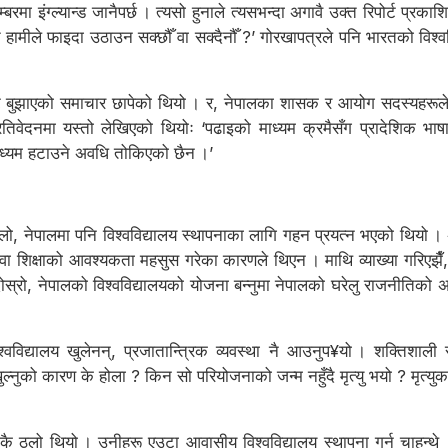
म्बरमा इंग्ल्यान्ड जानैपर्छ । त्यसो हुनाले त्यसभन्दा अगावै उक्त रिपोर्ट प्र
त हामीले फाइदा उठाउन सक्छौँ वा सक्दैनौँ ?’ गोरखापत्रले पनि भारतको विश
्ट बुझाएको समाचार छापेको थियो । र, नेपालका शासक र आयोग सदस्यहरूले व्यग्र
रतिवेदनमा यस्तो लेखिएको थियोः ‘पढाइको माध्यम क्रमैसँग प्रादेशिक भाषाम
ी माध्यम हटाउने अवधि तोकिएको छैन ।’
लो, नेपालमा पनि विश्वविद्यालय स्थापनाका लागि गहन प्रयत्न भएको थियो ।
थवा शिक्षाको आवश्यकता महसुस गरेका कारणले थिएन । माथि व्याख्या गर
 । दोस्रो, नेपालको विश्वविद्यालयको योजना बन्नुमा नेपालको घरेलु राजनीति
्वविद्यालय खुलेनन्, प्रजातान्त्रिक व्यवस्था नै आउनुप¥यो । शक्तिशाली रा
खुल्नुको कारण के होला ? किन सो परियोजनाको जन्म नहुँदै मृत्यु भयो ? मृत
 निकै ठूलो थियो । उनीहरू एउटा आवासीय विश्वविद्यालय स्थापना गर्न चाहन्थे