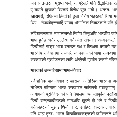
जब स्वतन्त्रता प्राप्त भयो, कांग्रेसले पनि सैद्धान्तिक
पु-याउने कुराको बिस्तारै विरोध सुरु भयो । अन्ततः भा
खासगरी, दक्षिणमा हिन्दीको ठूलो विरोध भइरहेको थियो भने
थिए । नेपालीहरूचाहिँ सायद भौगोलिक निकटताले पनि होला
संविधानसभाले भाषासम्बन्धी निर्णय लिनुअघि भारतीय का
भाषा हुनेछ भनेर उल्लेख गर्नसमेत सकेन । अम्बेडकरल
हिन्दीलाई राष्ट्र भाषा बनाउने पक्ष र विपक्षमा बराब
भारतीय संविधानमा सरकारी कामकाजको भाषा सम्बन्धमा यस
सरकारको प्रयोजनका लागि अंग्रेजी प्रयोग कायमै रहिर
भारतको उच्चशिक्षामा भाषा–विवाद
संवैधानिक वाद–विवाद र बहसका अतिरिक्त भारतमा अर्क
नोभेम्बर महिनामा भारत सरकारले सर्वपल्ली राधाकृष्ण
आयोगको प्रतिवेदनको पनि नेपालमा व्यग्रतापूर्वक प्रती
हिन्दी राष्ट्रवादीहरूको मागअघि झुक्ने हो भने र हिन
बसेकाहरूको बुझाइ थियो । र, उनीहरू एकटक लगाएर भा
पनि थाहा हुन्छः ‘भारत विश्वविद्यालयहरूको कमिसनले अहिले