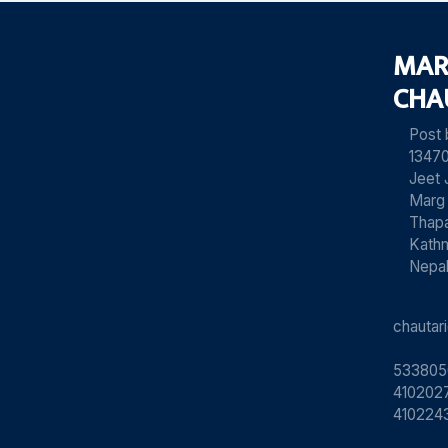
MAR
CHA
Post
13470
Jeet 
Marg
Thapa
Kath
Nepa
chauta
533805
4102027
410224