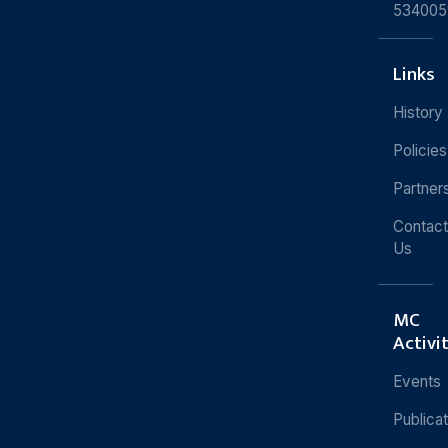
534005
Links
History
Policies
Partner
Contact
Us
MC
Activi
Events
Publica