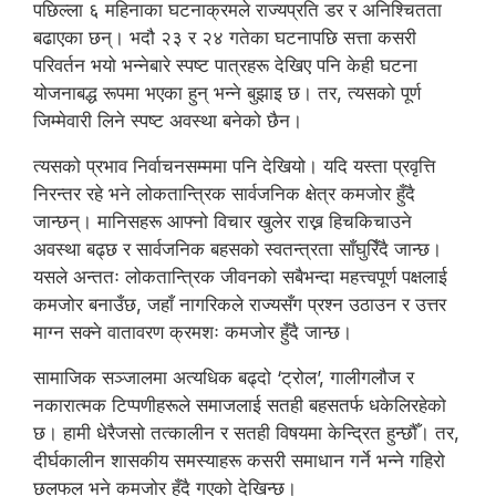
पछिल्ला ६ महिनाका घटनाक्रमले राज्यप्रति डर र अनिश्चितता
बढाएका छन्। भदौ २३ र २४ गतेका घटनापछि सत्ता कसरी
परिवर्तन भयो भन्नेबारे स्पष्ट पात्रहरू देखिए पनि केही घटना
योजनाबद्ध रूपमा भएका हुन् भन्ने बुझाइ छ। तर, त्यसको पूर्ण
जिम्मेवारी लिने स्पष्ट अवस्था बनेको छैन।
त्यसको प्रभाव निर्वाचनसम्ममा पनि देखियो। यदि यस्ता प्रवृत्ति
निरन्तर रहे भने लोकतान्त्रिक सार्वजनिक क्षेत्र कमजोर हुँदै
जान्छन्। मानिसहरू आफ्नो विचार खुलेर राख्न हिचकिचाउने
अवस्था बढ्छ र सार्वजनिक बहसको स्वतन्त्रता साँघुरिँदै जान्छ।
यसले अन्ततः लोकतान्त्रिक जीवनको सबैभन्दा महत्त्वपूर्ण पक्षलाई
कमजोर बनाउँछ, जहाँ नागरिकले राज्यसँग प्रश्न उठाउन र उत्तर
माग्न सक्ने वातावरण क्रमशः कमजोर हुँदै जान्छ।
सामाजिक सञ्जालमा अत्यधिक बढ्दो ‘ट्रोल’, गालीगलौज र
नकारात्मक टिप्पणीहरूले समाजलाई सतही बहसतर्फ धकेलिरहेको
छ। हामी धेरैजसो तत्कालीन र सतही विषयमा केन्द्रित हुन्छौँ। तर,
दीर्घकालीन शासकीय समस्याहरू कसरी समाधान गर्ने भन्ने गहिरो
छलफल भने कमजोर हुँदै गएको देखिन्छ।