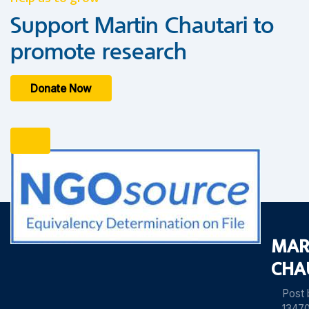
Support Martin Chautari to
promote research
Donate Now
MAR
CHA
Post
13470