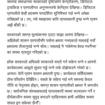
समस्या समाधानमा सरकारको दृष्टिकोण केन्द्रीकरण, डिजिटल
ट्र्याकिङ र प्रणालीगत अनुगमनतर्फ केन्द्रित देखिन्छ। डिजिटल
प्रणालीले केही हदसम्म पारदर्शिता सुनिश्चित गर्छ भन्ने अपेक्षा
राखिएको छ। तर, त्यो व्यवहारमा कति प्रभावकारी हुन्छ भन्ने प्रश्न
अझै बाँकी छ।
सरकारको समग्र मूल्यांकनमा एउटा साझा धारणा देखिन्छ—
अहिलेको शासन प्रणालीसँग पर्याप्त क्षमता नभएकाले यसलाई नयाँ
क्षमतामा लैजानुपर्छ भन्ने सोच। यसलाई नै ‘पर्फमेन्स बेस्ड गभर्नेन्स’
का रूपमा प्रस्तुत गरिएको छ।
हरेक सरकारले अघिल्लो सरकारले राम्रो गर्न सकेन भन्ने र आफ्नो
कार्यकालमा आफूले सुधार गर्छु भन्ने तर्क दोहोर्‍याउने गरेको छ।
अन्ततः फेरि प्रश्न शासन क्षमतामै पुग्छ। कार्यकाल सकिँदासम्म
ठोस परिवर्तन देखिँदैन। यसले के संकेत गर्छ भने समस्या केवल
नीति वा नेतृत्वमा होइन, समग्र शासन प्रणालीको क्षमता नै कमजोर
छ। सार्वजनिक संस्थाहरूलाई प्रभावकारी रूपमा सञ्चालन गर्ने र
दीर्घकालीन रूपमा सुदृढ बनाउने प्रक्रियामा हामी अपेक्षित रूपमा
सफल हुन सकेका छैनौँ।