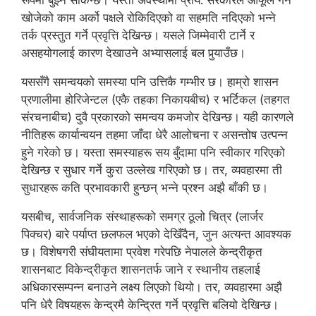
रूपमा बुझ्न सकिन्छ। यस्तो अवस्थामा प्राय: सरकारले आफूले गर्न
खोजेको काम अर्को पक्षले रोकिदिएको वा सहमति नदिएको भन्ने
तर्क प्रस्तुत गर्ने प्रवृत्ति देखिन्छ। यसले जिम्मेवारी टार्ने र
असहयोगलाई कारण देखाउने अभ्यासलाई बल पुर्‍याउँछ।
यससँगै समन्वयको समस्या पनि उत्तिकै गम्भीर छ। हाम्रो शासन
प्रणालीमा होरिजेन्टल (एकै तहका निकायबीच) र भर्टिकल (तहगत
संरचनाबीच) दुवै प्रकारको समन्वय कमजोर देखिन्छ। यही कारणले
नीतिहरू कार्यान्वयन तहमा जाँदा धेरै आलोचना र असन्तोष उत्पन्न
हुने गरेको छ। यस्ता समस्याहरू सय बुँदामा पनि स्वीकार गरिएको
देखिन्छ र सुधार गर्ने कुरा उल्लेख गरिएको छ। तर, व्यवहारमा ती
सुधारहरू कति प्रभावकारी हुन्छन् भन्ने प्रश्न अझै बाँकी छ।
यसबीच, सार्वजनिक संस्थाहरूको समग्र ठूलो चित्र (लार्जर
पिक्चर) बारे पर्याप्त छलफल भएको देखिँदैन, जुन अत्यन्त आवश्यक
छ। विशेषगरी संघीयतामा प्रवेश गरेपछि नेपालले केन्द्रीकृत
शासनबाट विकेन्द्रीकृत शासनतर्फ जाने र स्थानीय तहलाई
अधिकारसम्पन्न बनाउने लक्ष्य लिएको थियो। तर, व्यवहारमा अझै
पनि धेरै विषयहरू केन्द्रमै केन्द्रित गर्ने प्रवृत्ति बलियो देखिन्छ।