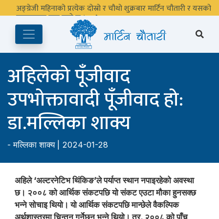
अङ्ग्रेजी महिनाको प्रत्येक दोस्रो र चौथो शुक्रबार मार्टिन चौतारी र यसको
पुस्तकालय बन्द रहने छ ।
अहिलेको पूँजीवाद
उपभोक्तावादी पूँजीवाद हो:
डा.मल्लिका शाक्य
-
मल्लिका शाक्य
| 2024-01-28
अहिले ‘अल्टरनेटिभ थिंकिङ’ले पर्याप्त स्थान नपाइरहेको अवस्था
छ। २००८ को आर्थिक संकटपछि यो संकट एउटा मौका हुनसक्छ
भन्ने सोचाइ थियो। यो आर्थिक संकटपछि मान्छेले वैकल्पिक
अर्थशास्त्रमा चिन्तन गर्नेछन् भन्ने थियो। तर, २००८ को पाँच