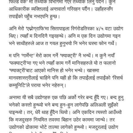
फिल्ड वर्क’ मा तथ्यांक विभागमा गएर तथ्यांक लिनु पर्दैन। कुनै
आधिकारीक व्यक्तिलाई अन्तवार्ता गरिरहन पर्दैन। उहाँहरुसँग
तपाईंको पहुँच नभएपनि हुन्छ।
अनि मेरो ‘एथ्नोग्राफि’मा सितापाइला रिगंरोडतिरका ४/५ वटा उद्योग
थिए। त्यहाँ म दिनदिनै गइरहन्थे। अनि म एक दिन उद्योगमा गइन
भने साथीहरुले आज त गयल हुनुभयो नि भनेर घरमा फोन गर्थे।
म पनि ‘गार्मेन्ट’ मेरो काम गर्ने ‘फ्याक्ट्री’ नै भन्थें। म कुनै नयाँ
‘फक्याट्री’मा गए भने त्यहाँ काम गर्ने मानिसहरुले यो त फलानो
‘फ्याक्ट्री’बाट आएको मानिस हो भनेर भन्थे। खासमा
मानवशास्त्रीलाई चाहिने पनि यही हो कि तपाईंलाई तपाईंको ‘रिसर्च
कम्युनिटि’ले पराया भनेर नहेरुन्।
अन्तमा यी सबै उद्योगहरु एक पछि अर्को गरेर बन्द हुँदै गए। बन्द हुनु
भनेको कस्तो हुन्थ्यो भने बन्द हुन–हुन लागेपछि अलिअली सुइँको
पाइन्थ्यो। तर, धेरै थाह हुँदैन थियो। अनि एकदिन त्यस्तो आउँथ्यो
कि मजदुरहरु नियमित तवरमा बिहान उठेर काममा जान्थे। तर
उद्योगको ढोकामा भोटे ताल्चा लागेको हुन्थ्यो। मजदुरलाई उद्योग