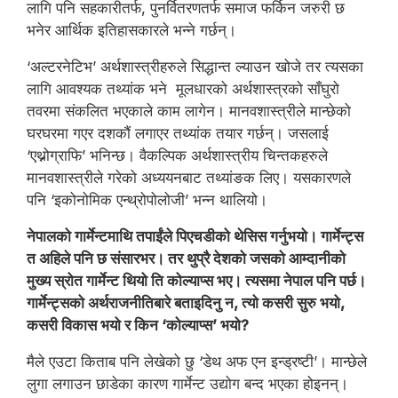
लागि पनि सहकारीतर्फ, पुनर्वितरणतर्फ समाज फर्किन जरुरी छ
भनेर आर्थिक इतिहासकारले भन्ने गर्छन्।
‘अल्टरनेटिभ’ अर्थशास्त्रीहरुले सिद्धान्त ल्याउन खोजे तर त्यसका
लागि आवश्यक तथ्यांक भने मूलधारको अर्थशास्त्रको साँघुरो
तवरमा संकलित भएकाले काम लागेन। मानवशास्त्रीले मान्छेको
घरघरमा गएर दशकौं लगाएर तथ्यांक तयार गर्छन्। जसलाई
‘एथ्नोग्राफि’ भनिन्छ। वैकल्पिक अर्थशास्त्रीय चिन्तकहरुले
मानवशास्त्रीले गरेको अध्ययनबाट तथ्यांङक लिए। यसकारणले
पनि ‘इकोनोमिक एन्थ्रोपोलोजी’ भन्न थालियो।
नेपालको गार्मेन्टमाथि तपाईंले पिएचडीको थेसिस गर्नुभयो। गार्मेन्ट्स
त अहिले पनि छ संसारभर। तर थुप्रै देशको जसको आम्दानीको
मुख्य स्रोत गार्मेन्ट थियो ति कोल्याप्स भए। त्यसमा नेपाल पनि पर्छ।
गार्मेन्ट्सको अर्थराजनीतिबारे बताइदिनु न, त्यो कसरी सुरु भयो,
कसरी विकास भयो र किन ‘कोल्याप्स’ भयो?
मैले एउटा किताब पनि लेखेको छु ‘डेथ अफ एन इन्ड्रष्टी’। मान्छेले
लुगा लगाउन छाडेका कारण गार्मेन्ट उद्योग बन्द भएका होइनन्।