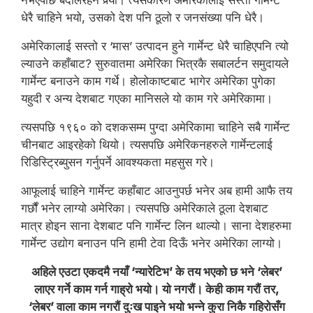
नभएपछि बदलिरहन पर्‍यो। त्यसकारण अमेरिकालाई सस्तो गार्मेन्ट
धेरै चाहिने भयो, उसको देश पनि ठूलो र जनसंख्या पनि धेरै।
अमेरिकालाई सस्तो र ‘मास’ उत्पादन हुने गार्मेन्ट धेरै चाहिएपनि त्यो
ल्याउने कहाँबाट? सुरुवातमा अमेरिका भित्रकै सबालर्टन समुदायले
गार्मेन्ट बनाउने काम गर्थे। होलोकाष्टबाट भागेर अमेरिका पुगेका
यहुदी र अन्य देशबाट गएका मानिसले यो काम गरे अमेरिकामा।
त्यसपछि १९६० को दशकसम्म पुग्दा अमेरिकामा चाहिने सबै गार्मेन्ट
चीनबाट आइरहेको थियो। त्यसपछि अमेरिकनहरुले गार्मेन्टलाई
रिडिस्ट्रिब्युसन गर्नुपर्ने आवश्यकता महसुस गरे।
आफूलाई चाहिने गार्मेन्ट कहाँबाट आउनुपर्छ भनेर अब हामी आफै तय
गर्छौं भनेर लाग्यो अमेरिका। त्यसपछि अमेरिकाले ठूला देशबाट
मात्र होइन साना देशबाट पनि गार्मेन्ट लिन थाल्यो। साना देशहरुमा
गार्मेन्ट उद्योग बनाउन पनि हामी टेवा दिऊँ भनेर अमेरिका लाग्यो।
अहिले एउटा एकदमै नयाँ ‘न्यारेटिभ’ के तय भएको छ भने ‘लेबर’
लाएर गर्ने काम गर्न गाह्रो भयो। यो नगरौं। केही काम गरौं तर,
‘लेबर’ वाला काम नगरौं दुःख पाइने भयो भन्ने कुरा निकै गहिरोसँग