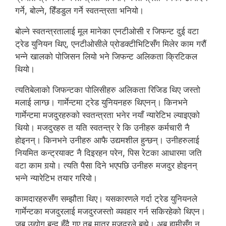
गर्ने, बोल्ने, हिँडडुल गर्ने स्वतन्त्रता भनियो।
बोल्ने स्वतन्त्रतालाई मूल मानेका एनटीओसी र जिफन्ट दुई वटा
ट्रेड युनियन थिए, एनटीओसीले प्रोडक्टीभिटिसँग मिलेर काम गरौं
भन्ने खालको पोजिसन लियो भने जिफन्ट अलिकता क्रिटिकल
थियो।
त्यतिबेलाको जिफन्टका पोलिसीहरु अलिकता रिजिड थिए जस्तो
मलाई लाग्छ। गार्मेन्टमा ट्रेड युनियनहरु थिएनन्। किनभने
गार्मेन्टमा मजदुरहरुको स्वतन्त्रता भनेर नयाँ न्यारेटिभ ल्याइएको
थियो। मजदुरहरु त यति स्वतन्त्र रे कि उनीहरु कर्मचारी नै
होइनन्। किनभने उनीहरु आफै उद्यमशील हुन्छन्। उनीहरुलाई
नियमित कन्ट्रयाक्ट नै दिइरहन परेन, पिस रेटका आधारमा जति
वटा काम गर्‍यो। त्यति पैसा दिने भएपछि उनीहरु मजदुर होइनन्
भन्ने न्यारेटिभ तयार गरियो।
कामदारहरुसँग सम्झौता थिए। यसकारणले गर्दा ट्रेड युनियनले
गार्मेन्टका मजदुरलाई मजदुरजस्तो व्यवहार गर्न सकिरहेको थिएन।
जब उद्योग बन्द हुँदै गए तब मात्र मजदुरले बुझे। अब हामीसँग न