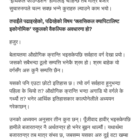
‘इथिकल फाउण्डेशन’ हामीलाई चाहिन्छ तब मात्र बजार
सुचारुरुपले चल्न सक्छ भन्ने कुराहरु ल्याउने काम भयो।
तपाईंले पढाइरहेको, पढिरहेको विषय ‘क्लासिकल क्यापिटालिष्ट
इकोनोमिक’ स्कुलको वैकल्पिक अवधारणा हो?
हजुर।
बेलायतमा औद्योगिक क्रान्ति भइसकेपछि सर्वहारा वर्ग देखा पर्‍यो।
जसको सबैभन्दा ठूलो सम्पत्ति भनेकै श्रम हो। श्रम बाहेक यो
वर्गसँग अरु कुनै सम्पत्ति छैन।
यसको पनि एउटा छोटो इतिहास छ। त्यो वर्ग सर्वहारा हुनुभन्दा
पहिला के थियो त? औद्योगिक क्रान्ति भन्दा अगाडि यो वर्गले के
गर्थ्यो त? भनेर आर्थिक इतिहासकार काल्पोनेलीले अध्ययन
गरेकाछन्।
उनको अध्ययन अनुसार तीन कुरा छन्। पूँजीवाद हावीर् भइसकेपछि
हामीले बजारतन्त्र नै अर्थतन्त्र हो भनेर बुझ्न थाल्यौं। यथार्थमा
बजारतन्त्र तब मात्र संभव छ, जबसम्म यसका अरु दुई वटा खम्बा