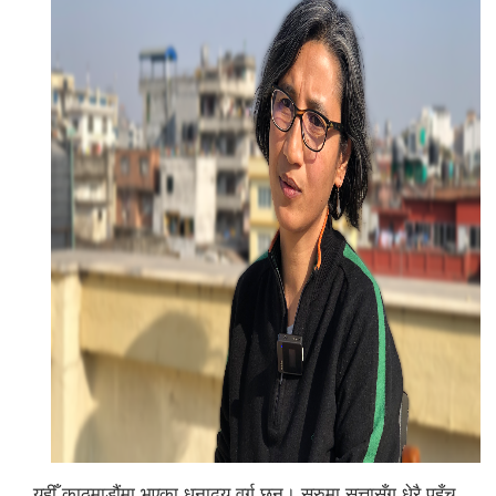
यहीँ काठमाडौंमा भएका धनाढ्य वर्ग छन्। सुरुमा सत्तासँग धेरै पहुँच