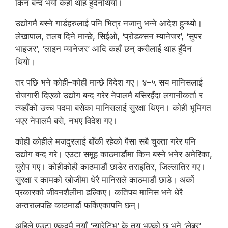
किन बन्द भयो केही थाह हुँदैनथियो।
उद्योगमै बस्ने गार्डहरुलाई पनि भित्र नजानु भन्ने आदेश हुन्थ्यो।
लेखापाल, तलब दिने मान्छे, सिईओ, ‘प्रोडक्सन म्यानेजर’, ‘सुपर
भाइजर’, ‘लाइन म्यानेजर’ आदि कहाँ छन् कसैलाई थाह हुँदैन
थियो।
तर पछि भने कोही–कोही मान्छे विदेश गए। ४–५ सय मानिसलाई
रोजगारी दिएको उद्योग बन्द गरेर नेपालमै बसिरहँदा लगानीकर्ता र
त्यहाँको उच्च पदमा बसेका मानिसलाई सुरक्षा थिएन। कोही भूमिगत
भएर नेपालमै बसे, नभए विदेश गए।
कोही कोहीले मजदुरलाई बाँकी रहेको पैसा सबै चुक्ता गरेर पनि
उद्योग बन्द गरे। एउटा समूह काठमाडौंमा किन बस्ने भनेर अमेरिका,
युरोप गए। कोहीकोही काठमाडौं छाडेर तराइतिर, जिल्लातिर गए।
सुरक्षा र कामको खोजीमा धेरै मानिसले काठमाडौं छाडे। अर्को
प्रकारको जीवनशैलीमा ढल्किए। कतिपय मानिस भने धेरै
अन्तरालपछि काठमाडौं फर्किएकापनि छन्।
अहिले एउटा एकदमै नयाँ ‘न्यारेटिभ’ के तय भएको छ भने ‘लेबर’