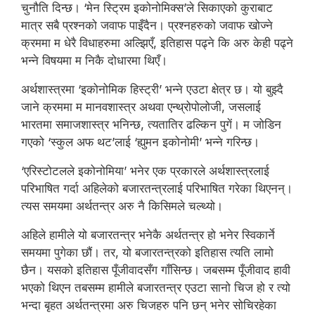
चुनौति दिन्छ। ‘मेन स्ट्रिम इकोनोमिक्स’ले सिकाएको कुराबाट
मात्र सबै प्रश्नको जवाफ पाइँदैन। प्रश्नहरुको जवाफ खोज्ने
क्रममा म धेरै विधाहरुमा अल्झिएँ, इतिहास पढ्ने कि अरु केही पढ्ने
भन्ने विषयमा म निकै दोधारमा थिएँ।
अर्थशास्त्रमा ‘इकोनोमिक हिस्ट्री’ भन्ने एउटा क्षेत्र छ। यो बुझ्दै
जाने क्रममा म मानवशास्त्र अथवा एन्थ्रोपोलोजी, जसलाई
भारतमा समाजशास्त्र भनिन्छ, त्यतातिर ढल्किन पुगें। म जोडिन
गएको ‘स्कुल अफ थट’लाई ‘ह्युमन इकोनोमी’ भन्ने गरिन्छ।
‘एरिस्टोटलले इकोनोमिया’ भनेर एक प्रकारले अर्थशास्त्रलाई
परिभाषित गर्दा अहिलेको बजारतन्त्रलाई परिभाषित गरेका थिएनन्।
त्यस समयमा अर्थतन्त्र अरु नै किसिमले चल्थ्यो।
अहिले हामीले यो बजारतन्त्र भनेकै अर्थतन्त्र हो भनेर स्विकार्ने
समयमा पुगेका छौं। तर, यो बजारतन्त्रको इतिहास त्यति लामो
छैन। यसको इतिहास पूँजीवादसँग गाँसिन्छ। जबसम्म पूँजीवाद हावी
भएको थिएन तबसम्म हामीले बजारतन्त्र एउटा सानो चिज हो र त्यो
भन्दा बृहत अर्थतन्त्रमा अरु चिजहरु पनि छन् भनेर सोचिरहेका