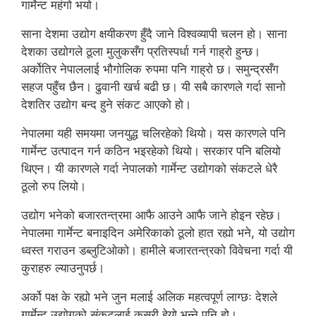
गार्मेन्ट महंगो भयो।
साना देशमा उद्योग क्षयीकरण हुँदै जाने विश्वव्यापी चलन हो। साना
देशका उद्योगले ठूला मुलुकसँग प्रतिस्पर्धा गर्न गाह्रो हुन्छ।
अर्कोतिर नेपाललाई भौगोलिक रुपमा पनि गाह्रो छ। समुन्द्रसँग
सहज पहुँच छैन। ढुवानी खर्च बढी छ। यी सबै कारणले गर्दा सानो
देशतिर उद्योग बन्द हुने संकट आएको हो।
नेपालमा यही समयमा जनयुद्ध चलिरहेको थियो। यस कारणले पनि
गार्मेन्ट उत्पादन गर्न कठिन भइरहेको थियो। सरकार पनि बलियो
थिएन। यी कारणले गर्दा नेपालको गार्मेन्ट उद्योगको संकटले धेरै
ठूलो रुप लियो।
उद्योग भनेको बजारतन्त्रमा आफै आउने आफै जाने होइन रहेछ।
नेपालमा गार्मेन्ट बनाइदिन अमेरिकाको ठूलो हात रह्यो भने, यो उद्योग
ध्वस्त गराउन डब्लुटिओको। हामीले बजारतन्त्रको विवेचना गर्दा यी
कुराहरु ल्याउनुपर्छ।
अर्को पक्ष के रह्यो भने जुन मलाई अलिक महत्वपूर्ण लाग्छः देशले
गार्मेन्ट उद्योगको संकटलाई कसरी हेर्‍यो भन्ने पनि हो।