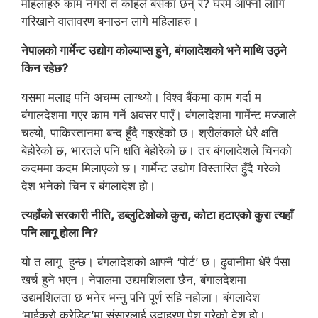
महिलाहरु काम नगरी त कहिले बसेका छन् र? घरमै आफ्नो लागि
गरिखाने वातावरण बनाउन लागे महिलाहरु।
नेपालको गार्मेन्ट उद्योग कोल्याप्स हुने, बंगलादेशको भने माथि उठ्ने
किन रहेछ?
यसमा मलाइ पनि अचम्म लाग्थ्यो। विश्व बैंकमा काम गर्दा म
बंगालदेशमा गएर काम गर्ने अवसर पाएँ। बंगलादेशमा गार्मेन्ट मज्जाले
चल्यो, पाकिस्तानमा बन्द हुँदै गइरहेको छ। श्रीलंकाले धेरै क्षति
बेहोरेको छ, भारतले पनि क्षति बेहोरेको छ। तर बंगलादेशले चिनको
कदममा कदम मिलाएको छ। गार्मेन्ट उद्योग विस्तारित हुँदै गरेको
देश भनेको चिन र बंगलादेश हो।
त्यहाँको सरकारी नीति, डब्लुटिओको कुरा, कोटा हटाएको कुरा त्यहाँ
पनि लागू होला नि?
यो त लागू हुन्छ। बंगलादेशको आफ्नै ‘पोर्ट’ छ। ढुवानीमा धेरै पैसा
खर्च हुने भएन। नेपालमा उद्यमशिलता छैन, बंगालदेशमा
उद्यमशिलता छ भनेर भन्नु पनि पूर्ण सहि नहोला। बंगलादेश
‘माईक्रो क्रेडिट’मा संसारलाई उदाहरण पेश गरेको देश हो।