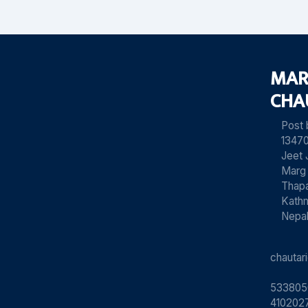
MAR
CHA
Post
13470
Jeet 
Marg
Thapa
Kath
Nepa
chauta
533805
4102027