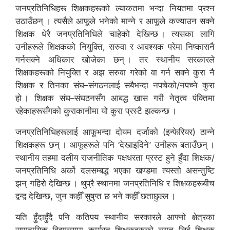
जनप्रतिनिधिहरू शिक्षकहरूको ल्याकतमा भन्दा नियतमा प्रश्न
उठाउँछन् । त्यसैले आफूले भनेको मान्ने र आफूले कज्याउन सक्ने
शिक्षक धेरै जनप्रतिनिधिले चाहेको देखिन्छ । त्यसका लागि
उनीहरूले शिक्षकको नियुक्ति, सरुवा र आवश्यक परेमा निष्कासनै
गर्नसक्ने अधिकार खोजेका छन् । तर स्थानीय सरकारले
शिक्षकहरूको नियुक्ति र अझ सरुवा गरेको वा गर्न सक्ने कुरा नै
शिक्षक र तिनका संघ–संगठनलाई सबैभन्दा नपचेको/नपच्ने कुरा
हो । शिक्षक संघ–संघठनसँग आबद्ध खास गरी नेतृत्व पंक्तिमा
रहेकाहरूसँगको कुराकानीमा यो कुरा प्रस्टै झल्कन्छ ।
जनप्रतिनिधिहरूलाई आफूभन्दा दोयम दर्जाको (इन्फेरियर) ठान्ने
शिक्षकहरू छन् । आफूहरूले पनि ‘देखाइदिने’ उनीहरू बताउँछन् ।
स्थानीय तहमा दलीय राजनीतिक पक्षधरता प्रस्ट हुने हुँदा शिक्षक/
जनप्रतिनिधि अर्को दलसम्बद्ध भएका खण्डमा त्यस्तो असन्तुष्टि
झन् गहिरो देखिन्छ । थुप्रै स्थानमा जनप्रतिनिधि र शिक्षकहरूबीच
द्वन्द्व देखिन्छ, जुन कहीँ सुषुप्त छ भने कहीँ छताछुल्ल ।
यति हुँदाहुँदै पनि कतिपय स्थानीय सरकारले आफ्नो क्षेत्रका
सामुदायिक विद्यालयमा कार्यरत शिक्षकहरूको लगत लिई शिक्षक