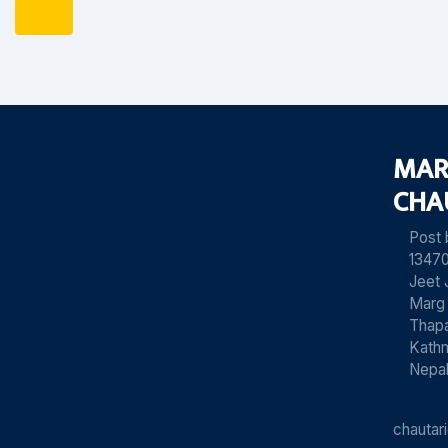
MAR
CHA
Post
13470
Jeet 
Marg
Thapa
Kath
Nepa
chauta