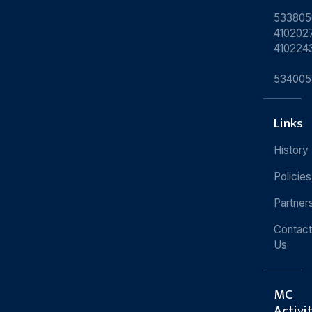
533805
4102027
410224
534005
Links
History
Policies
Partner
Contact
Us
MC
Activi